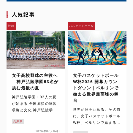
人気記事
野球
バスケットボール
女子高校野球の主役へ
女子バスケットボール
｜神戸弘陵学園93名が
W杯2026 開幕カウン
挑む最後の夏
トダウン｜ベルリンで
始まる世界最高峰の舞
神戸弘陵学園・93人の夏
台
が始まる 全国屈指の練習
世界が息を止める、その前
環境と文化 神戸弘陵学園
に。女子バスケットボール
は、女子高校野球の中心に
兵庫県
W杯、ベルリンで始まる時
立ち続ける名門だ。 その9
間。 いまでは、女子バス
3名が迎える最後の夏を追
2026年07月04日