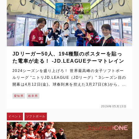
JDリーガー50人、194種類のポスターを貼っ
た電車が走る！ -JD.LEAGUEテーマトレイン
2024シーズンを盛り上げろ！ 世界最高峰の女子ソフトボー
ルリーグ “ニトリJD.LEAGUE（JDリーグ）” 3シーズン目の
開幕は4月12日(金)。球春到来を控えた3月27日(水)から、運
行される “JD.LEAGUEテーマトレイン” のお披露目会が東…
愛知県
岐阜県
2024年05月13日
イベント
ソフトボール