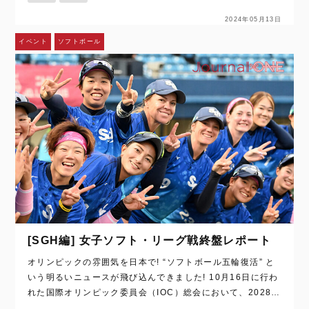
国内トップリーグがあることを…
2024年05月13日
イベント
ソフトボール
[SGH編] 女子ソフト・リーグ戦終盤レポート
オリンピックの雰囲気を日本で! “ソフトボール五輪復活” と
いう明るいニュースが飛び込んできました! 10月16日に行わ
れた国際オリンピック委員会（IOC）総会において、2028年
オリンピック・ロサンゼルス大会（以下、ロス五輪）での実