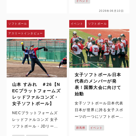
イベント
ケットボールの試合映像
った取材は、梅雨空の下で
は、テレビや配信、SNS
始まった。通常なら練習の
2026年06月10日
を通じて日常の風景になっ
中止や縮小もあり得るコン
た。ハイライトや切り取ら
ディション。しかし、神戸
ソフトボール
イベント
ソフトボール
れた一瞬を、何度でも目に
弘陵学園の…
アスリートインタビュー
することができる。さら
に、時差のある国か…
女子ソフトボール日本
代表のメンバーが発
山本 すみれ ＃26【N
表！国際大会に向けて
ECプラットフォームズ
始動
レッドファルコンズ・
女子ソフトボール日本代表
女子ソフトボール】
日本が世界に誇る女子スポ
NECプラットフォームズ
ーツの一つにソフトボール
レッドファルコンズ 女子
があります。これまで数多
ソフトボール・JDリーグ
群馬県
イベント
くの国際大会でも、表彰台
の2026シーズンがついに