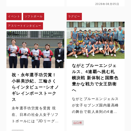
グ）” の2つ実業団リーグ
2026年08月05日
FIBA女子ワールドカップ
があります。そんな両リー
（ドイツ・ベルリン）が同
グで2026年度に在籍する
イベント
ソフトボール
ラグビー
時期にあるた…
選手のうち、JDリーグ及
アスリートインタビュー
び日本リーグでの在籍年数
が高校卒…
ながとブルーエンジェ
ルス、4連覇へ挑む札
祝・永年選手功労賞！
幌決戦 新体制と国際色
小林美沙紀、三輪さく
豊かな戦力で女王防衛
らインタビューｰシオノ
へ
ギレインボーストーク
ながとブルーエンジェルス
ス
が女子セブンズ国内最高峰
永年選手功労賞を受賞 現
の舞台で前人未到の4連覇
在、日本の社会人女子ソフ
に挑む。北海道・札幌で開
トボールには ”JDリーグと
山口県
催されるグランドファイナ
”日本女子ソフトボールリ