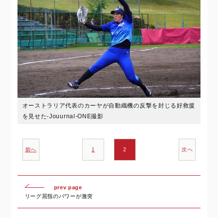
オーストラリア代表のカーヤが自動織機の反撃を封じる好救援
を見せた-Jouurnal-ONE撮影
前へ
1
2
次へ
prev page
リーグ屈指のパワーが激突