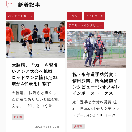
新着記事
バスケットボール
イベント
ソフトボール
アスリートインタビュー
大脇晴、「91」を背負
いアジア大会へ挑戦
祝・永年選手功労賞！
ロッドマンに憧れた22
信田沙南、氏丸陽南イ
歳がA代表を目指す
ンタビューｰシオノギレ
大脇晴。 快活さと際立っ
インボーストークス
た存在でありたいと臨む彼
永年選手功労賞を受賞 現
女は、「91」という番号
在、日本の社会人女子ソフ
を背中に背負う。 9月に愛
トボールには ”JDリーグと
東京都
知県で開催されるアジア競
”日本女子ソフトボールリ
技大会へ向け、女子日本代
兵庫県
2026年08月06日
ーグ（以下、日本リー
表チームが強化を進める。