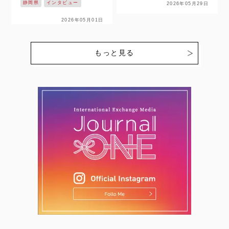
に上がってきた日本代表。
静岡県
インタビュー
2026年05月29日
開幕！！ 静岡県掛川市を
先日、夏に控える大会に向
拠点に活動し、悲願の日本
2026年05月01日
けての2026年のメンバー
一を目指す【NECプラッ
がついに発表されました。
トフォームズレッドファル
今回、日本…
コンズ】の戦いが始まりま
もっと見る
す。ここでは、個性豊かな
選…