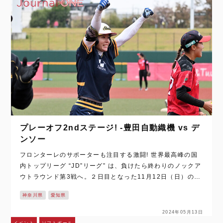
プレーオフ2ndステージ! -豊田自動織機 vs デ
ンソー
フロンターレのサポーターも注目する激闘! 世界最高峰の国
内トップリーグ “JD”リーグ” は、負けたら終わりのノックア
ウトラウンド第3戦へ。２日目となった11月12日（日）の神
奈川県川崎市の等々力野球場は、前の試合で “ダイヤモンド
神奈川県
愛知県
シリーズ” 進出を延長…
2024年05月13日
イベント
ソフトボール