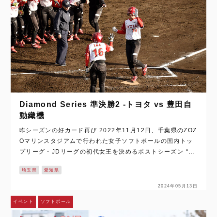
Diamond Series 準決勝2 -トヨタ vs 豊田自
動織機
昨シーズンの好カード再び 2022年11月12日、千葉県のZOZ
Oマリンスタジアムで行われた女子ソフトボールの国内トッ
プリーグ・JDリーグの初代女王を決めるポストシーズン “ダ
イヤモンドシリーズ” の準決勝。 アメリカソフトボール界の
埼玉県
愛知県
レジェンド・モニカ…
2024年05月13日
イベント
ソフトボール