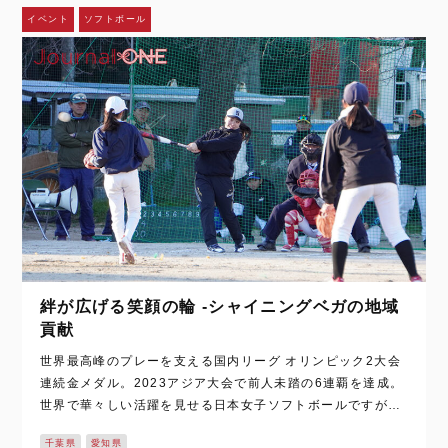
イベント
ソフトボール
絆が広げる笑顔の輪 -シャイニングベガの地域
貢献
世界最高峰のプレーを支える国内リーグ オリンピック2大会
連続金メダル。2023アジア大会で前人未踏の6連覇を達成。
世界で華々しい活躍を見せる日本女子ソフトボールですが、
その選手たちを含む世界トップクラスの選手たちが鎬を削る
千葉県
愛知県