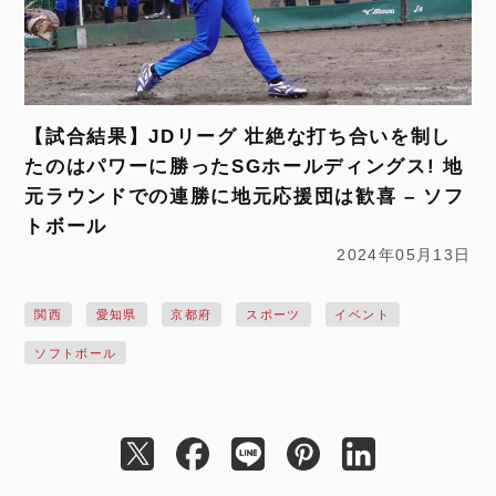
【試合結果】JDリーグ 壮絶な打ち合いを制し
たのはパワーに勝ったSGホールディングス! 地
元ラウンドでの連勝に地元応援団は歓喜 – ソフ
トボール
2024年05月13日
関西
愛知県
京都府
スポーツ
イベント
ソフトボール