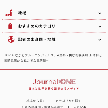
地域
おすすめのカテゴリ
韓国
北海道
ソフトボール
観光名所
記者の出身国・地域
文化
グルメ
TOP
>
ながとブルーエンジェルス、4連覇へ挑む札幌決戦 新体制と
体験
宿泊
国際色豊かな戦力で女王防衛へ
東北
関東
中部
ショッピング
スポーツ
オーストラリア
ガーナ/日本
イタリア
自然
イベント
- 日本と世界を繋ぐ国際交流メディア -
関西
中国
四国
地域から探す
カテゴリから探す
記者の出身国・地域から探す
人気記事