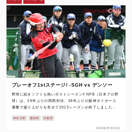
プレーオフ1stステージ! -SGH vs デンソー
野球に続きソフトも熱いポストシーズン‼ NPB（日本プロ野
球）は、59年ぶりの関西対決、38年ぶりの阪神タイガース
優勝で盛り上がりを見せて2023シーズンが終了しました
が、女子ソフトボールはこれからが熱い! 世界最高峰の国内
神奈川県
愛知県
京都府
トップリーグ “JD”リーグ…
2024年05月13日