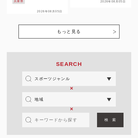
ルを前に、王者の現在地と
兵庫県
2026年08月05日
ーグ（以下、日本リー
強さの理由に迫る。 なが
グ）” の2つ実業団リーグ
2026年08月05日
とブルーエンジェルス、4
があります。そんな両リー
連覇を懸け札幌グランドフ
グで2026年度に在籍する
ァイナルへ 8月9日（日…
選手のうち、JDリーグ及
もっと見る
び日本リーグでの在籍年数
が高校卒…
SEARCH
×
×