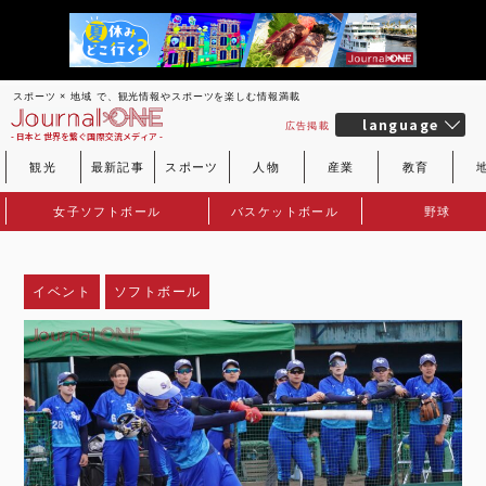
スポーツ × 地域 で、観光情報やスポーツを楽しむ情報満載
language
広告掲載
- 日本と世界を繋ぐ国際交流メディア -
観光
最新記事
スポーツ
人物
産業
教育
女子ソフトボール
バスケットボール
野球
イベント
ソフトボール