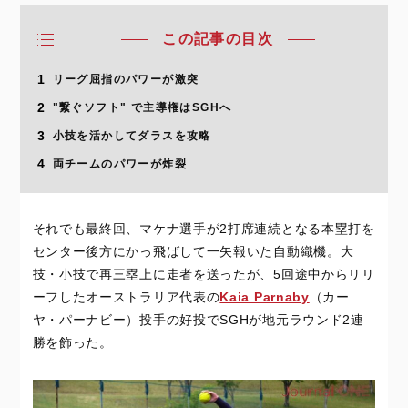
この記事の目次
1
リーグ屈指のパワーが激突
2
"繋ぐソフト" で主導権はSGHへ
3
小技を活かしてダラスを攻略
4
両チームのパワーが炸裂
それでも最終回、マケナ選手が2打席連続となる本塁打を
センター後方にかっ飛ばして一矢報いた自動織機。大
技・小技で再三塁上に走者を送ったが、5回途中からリリ
ーフしたオーストラリア代表の
Kaia Parnaby
（カー
ヤ・パーナビー）投手の好投でSGHが地元ラウンド2連
勝を飾った。