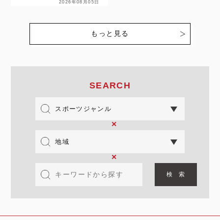
2026年08月05日
とブルーエンジェルス、4
があります。そんな両リー
連覇を懸け札幌グランドフ
グで2026年度に在籍する
ァイナルへ 8月9日（日…
選手のうち、JDリーグ及
もっと見る
び日本リーグでの在籍年数
が高校卒…
SEARCH
×
×