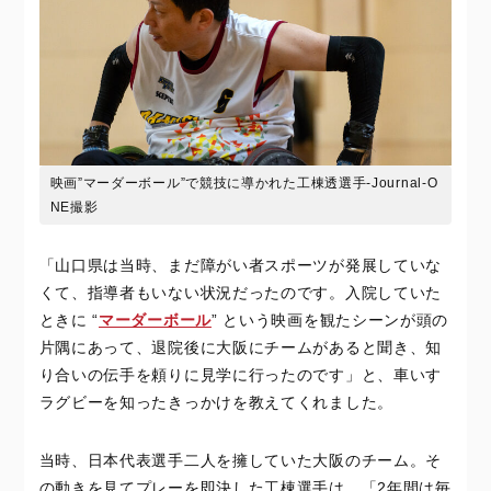
映画”マーダーボール”で競技に導かれた工棟透選手-Journal-O
NE撮影
「山口県は当時、まだ障がい者スポーツが発展していな
くて、指導者もいない状況だったのです。入院していた
ときに “
マーダーボール
” という映画を観たシーンが頭の
片隅にあって、退院後に大阪にチームがあると聞き、知
り合いの伝手を頼りに見学に行ったのです」と、車いす
ラグビーを知ったきっかけを教えてくれました。
当時、日本代表選手二人を擁していた大阪のチーム。そ
の動きを見てプレーを即決した工棟選手は、「2年間は毎