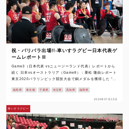
祝・パリパラ出場!!-車いすラグビー日本代表ゲ
ームレポートⅢ
Game3（日本代表 vsニュージーランド代表）レポートから
続く 日本vsオーストラリア（Game8）：乗松 隆由レポート
東京2020パラリンピック競技大会で銅メダルを獲得した “車
いすラグビー”。リオデジャネイロ大会と連続のメダル獲得と
福島県
東京都
千葉県
埼玉県
高知県
福岡県
なった自国開…
2024年07月13日
車いすラグビー