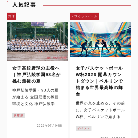
人気記事
野球
バスケットボール
女子高校野球の主役へ
女子バスケットボール
｜神戸弘陵学園93名が
W杯2026 開幕カウン
挑む最後の夏
トダウン｜ベルリンで
始まる世界最高峰の舞
神戸弘陵学園・93人の夏
台
が始まる 全国屈指の練習
世界が息を止める、その前
環境と文化 神戸弘陵学園
に。女子バスケットボール
は、女子高校野球の中心に
兵庫県
W杯、ベルリンで始まる時
立ち続ける名門だ。 その9
間。 いまでは、女子バス
3名が迎える最後の夏を追
2026年07月04日
イベント
ケットボールの試合映像
った取材は、梅雨空の下で
は、テレビや配信、SNS
始まった。通常なら練習の