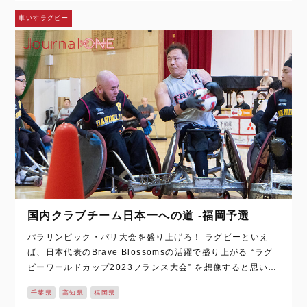
車いすラグビー
国内クラブチーム日本一への道 -福岡予選
パラリンピック・パリ大会を盛り上げろ！ ラグビーといえ
ば、日本代表のBrave Blossomsの活躍で盛り上がる “ラグ
ビーワールドカップ2023フランス大会” を想像すると思いま
すが、ちょうど1年後にフランスで行われる、“パリオリンピ
千葉県
高知県
福岡県
ック・パラリンピ…