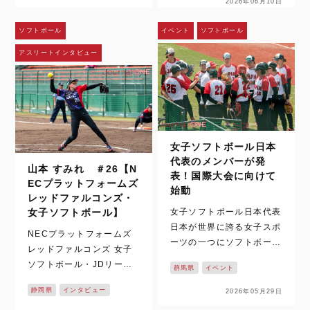
2026年06月10日
を通じて日常の風景になっ
中止や縮小もあり得るコン
た。ハイライトや切り取ら
ディション。しかし、神戸
ソフトボール
イベント
ソフトボール
れた一瞬を、何度でも目に
弘陵学園の…
アスリートインタビュー
することができる。さら
に、時差のある国か…
女子ソフトボール日本
代表のメンバーが発
山本 すみれ ＃26【N
表！国際大会に向けて
ECプラットフォームズ
始動
レッドファルコンズ・
女子ソフトボール日本代表
女子ソフトボール】
日本が世界に誇る女子スポ
NECプラットフォームズ
ーツの一つにソフトボール
レッドファルコンズ 女子
があります。これまで数多
ソフトボール・JDリーグ
群馬県
イベント
くの国際大会でも、表彰台
の2026シーズンがついに
に上がってきた日本代表。
静岡県
インタビュー
2026年05月29日
開幕！！ 静岡県掛川市を
先日、夏に控える大会に向
拠点に活動し、悲願の日本