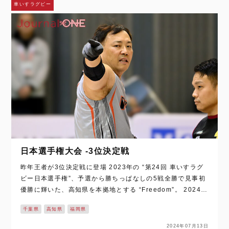
車いすラグビー
日本選手権大会 -3位決定戦
昨年王者が3位決定戦に登場 2023年の “第24回 車いすラグ
ビー日本選手権”、予選から勝ちっぱなしの5戦全勝で見事初
優勝に輝いた、高知県を本拠地とする “Freedom”。 2024年
パリパラリンピック（以下、パリパラ）での金メダル獲得が
千葉県
高知県
福岡県
期待される…
2024年07月13日