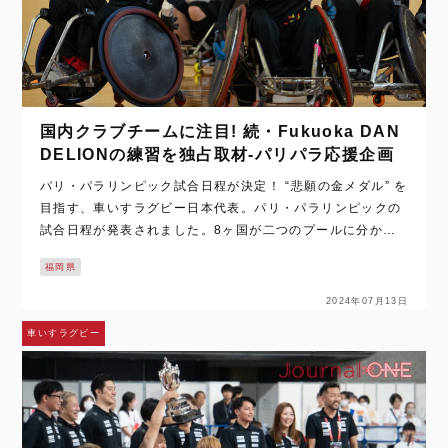
国内クラブチームに注目! 続・Fukuoka DAN
DELIONの練習を独占取材-パリパラ応援企画
パリ・パラリンピック試合日程が決定！ “悲願の金メダル” を
目指す、車いすラグビー日本代表。パリ・パラリンピックの
試合日程が発表されました。8ヶ国が二つのプールに分かれ
て総当たり戦を戦う予選ラウンドでは、日本代表はグループ
福岡県
Aに入ります。 [capt…
2024年07月13日
車いすラグビー