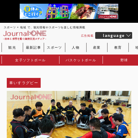
スポーツ × 地域 で、観光情報やスポーツを楽しむ情報満載
language
広告掲載
- 日本と世界を繋ぐ国際交流メディア -
観光
最新記事
スポーツ
人物
産業
教育
女子ソフトボール
バスケットボール
野球
車いすラグビー