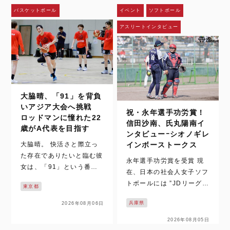
バスケットボール
イベント
ソフトボール
アスリートインタビュー
大脇晴、「91」を背負
いアジア大会へ挑戦
祝・永年選手功労賞！
ロッドマンに憧れた22
信田沙南、氏丸陽南イ
歳がA代表を目指す
ンタビューｰシオノギレ
大脇晴。 快活さと際立っ
インボーストークス
た存在でありたいと臨む彼
永年選手功労賞を受賞 現
女は、「91」という番号
在、日本の社会人女子ソフ
を背中に背負う。 9月に愛
トボールには ”JDリーグと
東京都
知県で開催されるアジア競
”日本女子ソフトボールリ
技大会へ向け、女子日本代
兵庫県
2026年08月06日
ーグ（以下、日本リー
表チームが強化を進める。
グ）” の2つ実業団リーグ
2026年08月05日
FIBA女子ワールドカップ
があります。そんな両リー