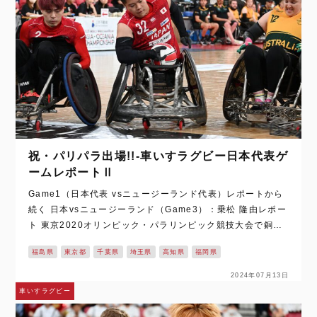
祝・パリパラ出場!!-車いすラグビー日本代表ゲ
ームレポートⅡ
Game1（日本代表 vsニュージーランド代表）レポートから
続く 日本vsニュージーランド（Game3）：乗松 隆由レポー
ト 東京2020オリンピック・パラリンピック競技大会で銅メ
ダルを獲得した “車いすラグビー”。無観客試合でテレビ観戦
福島県
東京都
千葉県
埼玉県
高知県
福岡県
だったとは言え…
2024年07月13日
車いすラグビー