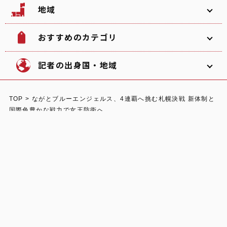
地域
おすすめのカテゴリ
韓国
北海道
ソフトボール
観光名所
記者の出身国・地域
文化
グルメ
TOP
>
ながとブルーエンジェルス、4連覇へ挑む札幌決戦 新体制と
体験
宿泊
国際色豊かな戦力で女王防衛へ
東北
関東
中部
ショッピング
スポーツ
オーストラリア
ガーナ/日本
イタリア
自然
イベント
- 日本と世界を繋ぐ国際交流メディア -
関西
中国
四国
地域から探す
カテゴリから探す
記者の出身国・地域から探す
人気記事
日本
イギリス
最新記事
Journal ONEについて