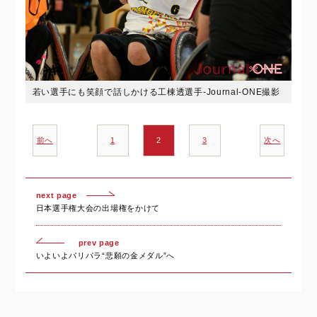
若い選手にも笑顔で話しかける工棟透選手-Journal-ONE撮影
前へ
1
2
3
次へ
next page
日本選手権大会の出場権をかけて
prev page
いよいよパリパラ“悲願の金メダル”へ