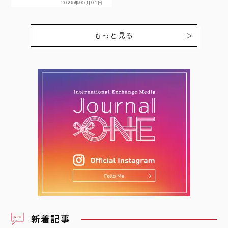
2026年05月01日
けての2026年のメンバー
一を目指す【NECプラッ
がついに発表されました。
トフォームズレッドファル
今回、日本…
コンズ】の戦いが始まりま
もっと見る
す。ここでは、個性豊かな
選…
新着記事