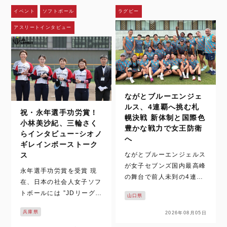
（ドイツ・ベルリン）が同
グで2026年度に在籍する
イベント
ソフトボール
ラグビー
時期にあるた…
選手のうち、JDリーグ及
アスリートインタビュー
び日本リーグでの在籍年数
が高校卒…
ながとブルーエンジェ
ルス、4連覇へ挑む札
祝・永年選手功労賞！
幌決戦 新体制と国際色
小林美沙紀、三輪さく
豊かな戦力で女王防衛
らインタビューｰシオノ
へ
ギレインボーストーク
ながとブルーエンジェルス
ス
が女子セブンズ国内最高峰
永年選手功労賞を受賞 現
の舞台で前人未到の4連覇
在、日本の社会人女子ソフ
に挑む。北海道・札幌で開
トボールには ”JDリーグと
山口県
催されるグランドファイナ
”日本女子ソフトボールリ
ルを前に、王者の現在地と
兵庫県
2026年08月05日
ーグ（以下、日本リー
強さの理由に迫る。 なが
グ）” の2つ実業団リーグ