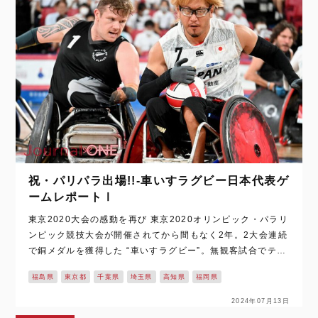
祝・パリパラ出場!!-車いすラグビー日本代表ゲ
ームレポートⅠ
東京2020大会の感動を再び 東京2020オリンピック・パラリ
ンピック競技大会が開催されてから間もなく2年。2大会連続
で銅メダルを獲得した “車いすラグビー”。無観客試合でテレ
ビ観戦だったとは言え、凄いスピードでコートを駆け抜け、
福島県
東京都
千葉県
埼玉県
高知県
福岡県
激しいタックルでボールを…
2024年07月13日