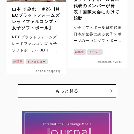
代表のメンバーが発
山本 すみれ ＃26【N
表！国際大会に向けて
ECプラットフォームズ
始動
レッドファルコンズ・
女子ソフトボール日本代表
女子ソフトボール】
日本が世界に誇る女子スポ
NECプラットフォームズ
ーツの一つにソフトボール
レッドファルコンズ 女子
があります。これまで数多
ソフトボール・JDリーグ
群馬県
イベント
くの国際大会でも、表彰台
の2026シーズンがついに
に上がってきた日本代表。
静岡県
インタビュー
2026年05月29日
開幕！！ 静岡県掛川市を
先日、夏に控える大会に向
拠点に活動し、悲願の日本
2026年05月01日
けての2026年のメンバー
一を目指す【NECプラッ
がついに発表されました。
トフォームズレッドファル
今回、日本…
コンズ】の戦いが始まりま
もっと見る
す。ここでは、個性豊かな
選…