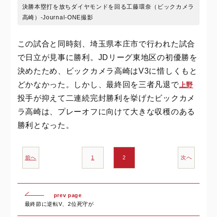
決勝本塁打を放ちダイヤモンドを回る工藤環奈（ビックカメラ
高崎）-Journal-ONE撮影
この試合と同時刻、埼玉県本庄市で行われた試合
で日立が見事に勝利。JDリーグ東地区の初優勝を
決めたため、ビックカメラ高崎はV3に惜しくもと
どかなかった。しかし、最終回を三者凡退で
上野
投手が抑えて二連続完封勝利を挙げたビックカメ
ラ高崎は、プレーオフに向けて大きな収穫のある
勝利となった。
前へ
1
2
次へ
prev page
最終節に逆転V、2位死守が