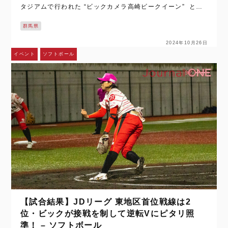
タジアムで行われた “ビックカメラ高崎ビークイーン” と
"戸田中央メディックス埼玉" の一戦。 [caption id="att…
群馬県
2024年10月26日
イベント
ソフトボール
【試合結果】JDリーグ 東地区首位戦線は2
位・ビックが接戦を制して逆転Vにピタリ照
準！ – ソフトボール