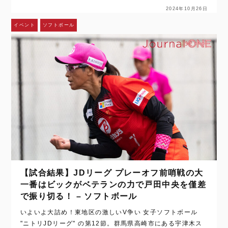
2024年10月26日
イベント
ソフトボール
【試合結果】JDリーグ プレーオフ前哨戦の大
一番はビックがベテランの力で戸田中央を僅差
で振り切る！ – ソフトボール
いよいよ大詰め！東地区の激しいV争い 女子ソフトボール
"ニトリJDリーグ" の第12節。群馬県高崎市にある宇津木ス