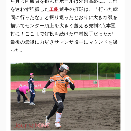
ら真っ向勝負を挑んだボールは外角高めに。これ
を迷わず強振した
選手の打球は、「打った瞬
工藤
間に行ったな」と振り返ったとおりに大きな弧を
描いてセンター頭上を大きく越える先制2点本塁
打に！ここまで好投を続けた中村投手だったが、
最後の最後に力尽きサマンサ投手にマウンドを譲
った。