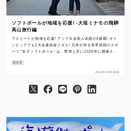
ソフトボールが地域を応援! -大垣ミナモの飛騨
高山旅行編
アスリートが地域を応援! アジア大会前人未踏の6連覇! オリ
ンピックでも2大会連続金メダル! 日本が誇る世界屈指のスポ
ーツ “女子ソフトボール” は、野球と共に2028年に開催され
るオリンピック・ロサンゼルス大会での競技復活が決まり、
岐阜県
益々盛り上がってきて…
2024年10月26日