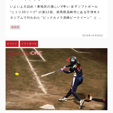
いよいよ大詰め！東地区の激しいV争い 女子ソフトボール
"ニトリJDリーグ" の第12節。群馬県高崎市にある宇津木ス
タジアムで行われた “ビックカメラ高崎ビークイーン” と ”N
ECプラットフォームズレッドファルコンズ” の一戦。 現
群馬県
在、東地区2位に…
2024年10月26日
イベント
ソフトボール