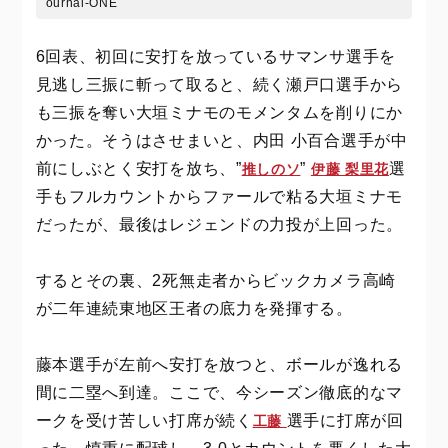
ournal-ONE
6回表、初回に安打を放っているサマンサ選手を
見逃し三振に斬って取ると、続く瀬戸口選手から
も三振を奪い大垣ミナモのモメンタムを削りにか
かった。そうはさせまいと、
内田 小百合選手が中
前にしぶとく安打を放ち、”
”
選
推しのソ
伊藤 梨里花
手もフルカウントからファールで粘る大垣ミナモ
だったが、最後はレジェンドの力投が上回った。
するとその裏、2死無走者からビックカメラ高崎
が二年連続東地区王者の底力を発揮する。
藤本選手が左前へ安打を放つと、ボールが逸れる
間に二塁へ到達。ここで、今シーズン徹底的なマ
ークを受け苦しい打席が続く
選手に打席が回
工藤