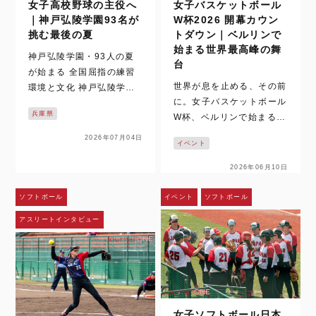
女子高校野球の主役へ
女子バスケットボール
｜神戸弘陵学園93名が
W杯2026 開幕カウン
挑む最後の夏
トダウン｜ベルリンで
始まる世界最高峰の舞
神戸弘陵学園・93人の夏
台
が始まる 全国屈指の練習
世界が息を止める、その前
環境と文化 神戸弘陵学園
に。女子バスケットボール
は、女子高校野球の中心に
兵庫県
W杯、ベルリンで始まる時
立ち続ける名門だ。 その9
間。 いまでは、女子バス
3名が迎える最後の夏を追
2026年07月04日
イベント
ケットボールの試合映像
った取材は、梅雨空の下で
は、テレビや配信、SNS
始まった。通常なら練習の
2026年06月10日
を通じて日常の風景になっ
中止や縮小もあり得るコン
た。ハイライトや切り取ら
ディション。しかし、神戸
ソフトボール
イベント
ソフトボール
れた一瞬を、何度でも目に
弘陵学園の…
アスリートインタビュー
することができる。さら
に、時差のある国か…
女子ソフトボール日本