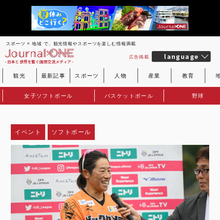
スポーツ × 地域 で、観光情報やスポーツを楽しむ情報満載
language
広告掲載
- 日本と世界を繋ぐ国際交流メディア -
観光
最新記事
スポーツ
人物
産業
教育
女子ソフトボール
バスケットボール
野球
イベント
ソフトボール