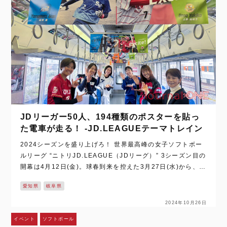
JDリーガー50人、194種類のポスターを貼っ
た電車が走る！ -JD.LEAGUEテーマトレイン
2024シーズンを盛り上げろ！ 世界最高峰の女子ソフトボー
ルリーグ “ニトリJD.LEAGUE（JDリーグ）” 3シーズン目の
開幕は4月12日(金)。球春到来を控えた3月27日(水)から、運
行される “JD.LEAGUEテーマトレイン” のお披露目会が東…
愛知県
岐阜県
2024年10月26日
イベント
ソフトボール