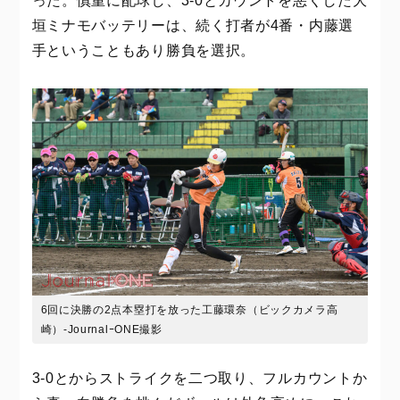
った。慎重に配球し、3-0とカウントを悪くした大
垣ミナモバッテリーは、続く打者が4番・内藤選
手ということもあり勝負を選択。
6回に決勝の2点本塁打を放った工藤環奈（ビックカメラ高
崎）-JournalｰONE撮影
3-0とからストライクを二つ取り、フルカウントか