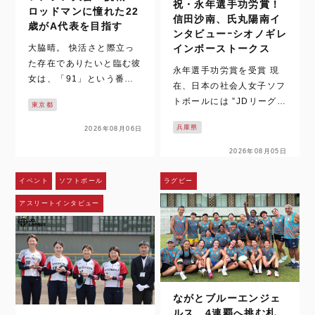
祝・永年選手功労賞！
ロッドマンに憧れた22
信田沙南、氏丸陽南イ
歳がA代表を目指す
ンタビューｰシオノギレ
大脇晴。 快活さと際立っ
インボーストークス
た存在でありたいと臨む彼
永年選手功労賞を受賞 現
女は、「91」という番号
在、日本の社会人女子ソフ
を背中に背負う。 9月に愛
トボールには ”JDリーグと
東京都
知県で開催されるアジア競
”日本女子ソフトボールリ
技大会へ向け、女子日本代
兵庫県
2026年08月06日
ーグ（以下、日本リー
表チームが強化を進める。
グ）” の2つ実業団リーグ
2026年08月05日
FIBA女子ワールドカップ
があります。そんな両リー
（ドイツ・ベルリン）が同
グで2026年度に在籍する
イベント
ソフトボール
ラグビー
時期にあるた…
選手のうち、JDリーグ及
アスリートインタビュー
び日本リーグでの在籍年数
が高校卒…
ながとブルーエンジェ
ルス、4連覇へ挑む札