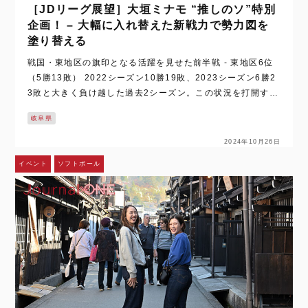
［JDリーグ展望］大垣ミナモ “推しのソ”特別
企画！ – 大幅に入れ替えた新戦力で勢力図を
塗り替える
戦国・東地区の旗印となる活躍を見せた前半戦 - 東地区6位
（5勝13敗） 2022シーズン10勝19敗、2023シーズン6勝2
3敗と大きく負け越した過去2シーズン。この状況を打開する
ため、大垣ミナモはリーグ最多となる10選手を放出し、新た
岐阜県
に外国人選手2名…
2024年10月26日
イベント
ソフトボール