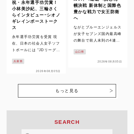
祝・永年選手功労賞！
幌決戦 新体制と国際色
小林美沙紀、三輪さく
豊かな戦力で女王防衛
らインタビューｰシオノ
へ
ギレインボーストーク
ながとブルーエンジェルス
ス
が女子セブンズ国内最高峰
永年選手功労賞を受賞 現
の舞台で前人未到の4連覇
在、日本の社会人女子ソフ
に挑む。北海道・札幌で開
トボールには ”JDリーグと
山口県
催されるグランドファイナ
”日本女子ソフトボールリ
ルを前に、王者の現在地と
兵庫県
2026年08月05日
ーグ（以下、日本リー
強さの理由に迫る。 なが
グ）” の2つ実業団リーグ
2026年08月05日
とブルーエンジェルス、4
があります。そんな両リー
連覇を懸け札幌グランドフ
グで2026年度に在籍する
ァイナルへ 8月9日（日…
選手のうち、JDリーグ及
もっと見る
び日本リーグでの在籍年数
が高校卒…
SEARCH