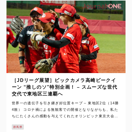
［JDリーグ展望］ビックカメラ高崎ビークイ
ーン “推しのソ”特別企画！ – スムーズな世代
交代で東地区三連覇へ
世界一の遺伝子を引き継ぎ好位置キープ – 東地区2位（14勝
4敗） コロナ禍による無観客での開催となりながらも、私た
ちにたくさんの感動を与えてくれたオリンピック東京大会。
ソフトボール競技で金メダルに輝いた日本代表15人のうち、
群馬県
リーグ最多7人の選手を送り込…