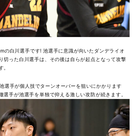
omの白川選手です! 池選手に意識が向いたダンデライオ
り切った白川選手は、その後は自らが起点となって攻撃
す。
と、池選手が個人技でターンオーバーを狙いにかかります
撤選手が池選手を単独で抑える激しい攻防が続きます。