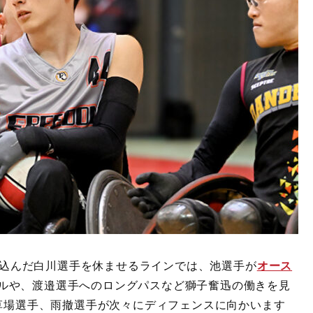
呼び込んだ白川選手を休ませるラインでは、池選手が
オース
ルや、渡邉選手へのロングパスなど獅子奮迅の働きを見
、草場選手、雨撤選手が次々にディフェンスに向かいます