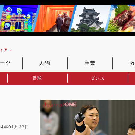
ア -
ーツ
人物
産業
野球
ダンス
24年01月23日