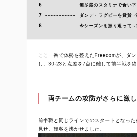
6
無尽蔵のスタミナで食い下が
7
ダンデ・ラグビーを賞賛 -
8
今シーズンを振り返って -
ここ一番で体勢を整えたFreedomが、
し、30-23と点差を7点に離して前半戦を
両チームの攻防がさらに激しさ
前半戦と同じラインでのスタートとなった
見せ、観客を沸かせました。