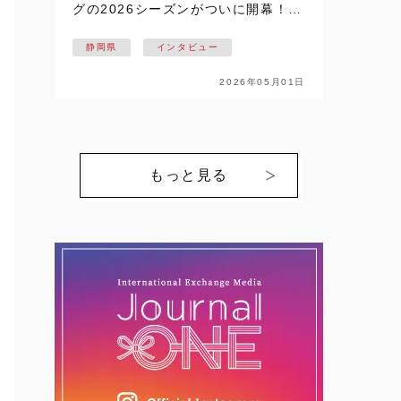
グの2026シーズンがついに開幕！！
静岡県掛川市を拠点に活動し、悲願
静岡県
インタビュー
の日本一を目指す【NECプラットフ
ォームズレッドファルコンズ】の戦
2026年05月01日
いが始まります。ここでは、個性豊
かな選…
もっと見る