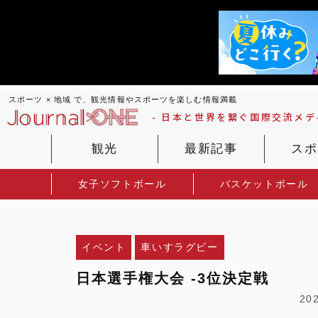
スポーツ × 地域 で、観光情報やスポーツを楽しむ情報満載
- 日本と世界を繋ぐ国際交流メディ
観光
最新記事
スポ
女子ソフトボール
バスケットボール
イベント
車いすラグビー
日本選手権大会 -3位決定戦
20