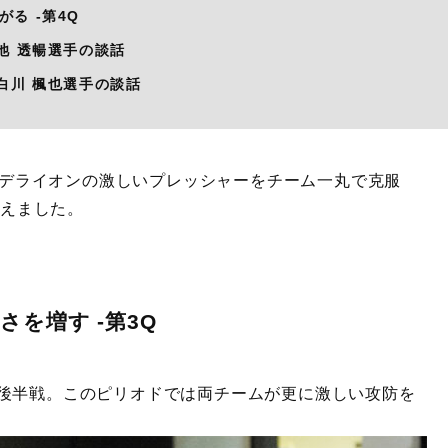
る -第4Q
池 透暢選手の談話
白川 楓也選手の談話
ダンデライオンの激しいプレッシャーをチーム一丸で克服
終えました。
を増す -第3Q
後半戦。このピリオドでは両チームが更に激しい攻防を