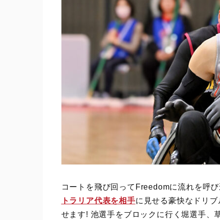
コートを飛び回ってFreedomに流れを
トラリア代表を相手
に見せる豪快なドリブ
せます! 池選手をブロックに行く堀選手