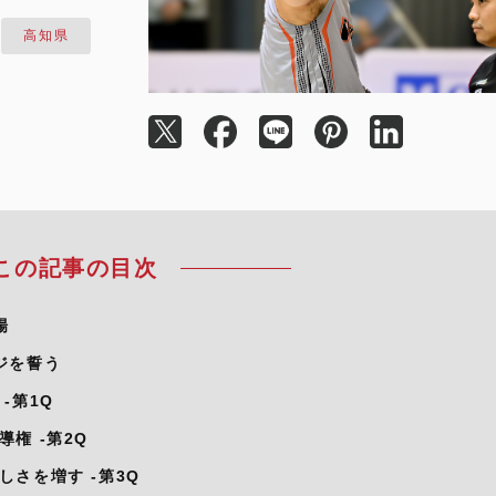
高知県
この記事の目次
場
ジを誓う
-第1Q
権 -第2Q
さを増す -第3Q