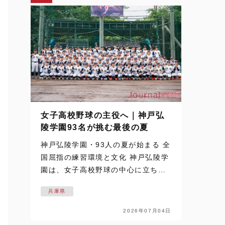
女子高校野球の主役へ｜神戸弘
陵学園93名が挑む最後の夏
神戸弘陵学園・93人の夏が始まる 全
国屈指の練習環境と文化 神戸弘陵学
園は、女子高校野球の中心に立ち続
ける名門だ。 その93名が迎える最後
兵庫県
の夏を追った取材は、梅雨空の下で
始まった。通常なら練習の中止や縮
2026年07月04日
小もあり得るコンディション。しか