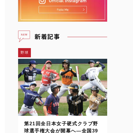
新着記事
野球
第21回全日本女子硬式クラブ野
球選手権大会が開幕へ―全国39