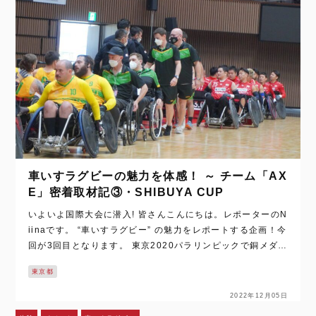
車いすラグビーの魅力を体感！ ～ チーム「AX
E」密着取材記③・SHIBUYA CUP
いよいよ国際大会に潜入! 皆さんこんにちは。レポーターのN
iinaです。 “車いすラグビー” の魅力をレポートする企画！今
回が3回目となります。 東京2020パラリンピックで銅メダル
に輝いた日本代表選手のプレーをみて、初めて車いすラグビ
東京都
ー…
2022年12月05日