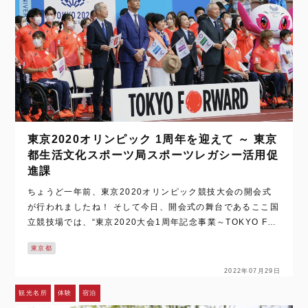
東京2020オリンピック 1周年を迎えて ～ 東京
都生活文化スポーツ局スポーツレガシー活用促
進課
ちょうど一年前、東京2020オリンピック競技大会の開会式
が行われましたね！ そして今日、開会式の舞台であるここ国
立競技場では、“東京2020大会1周年記念事業～TOKYO FO
RWARD～”として、記念セレモニーと、オリンピック・パラ
東京都
リンピック競技な…
2022年07月29日
観光名所
体験
宿泊