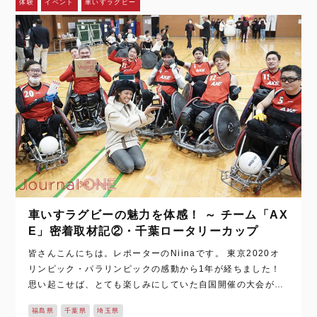
体験
イベント
車いすラグビー
車いすラグビーの魅力を体感！ ～ チーム「AX
E」密着取材記②・千葉ロータリーカップ
皆さんこんにちは。レポーターのNiinaです。 東京2020オ
リンピック・パラリンピックの感動から1年が経ちました！
思い起こせば、とても楽しみにしていた自国開催の大会が、
コロナ禍で開催すら危ぶまれていたとても辛い時期でもあり
福島県
千葉県
埼玉県
ましたね。 し…