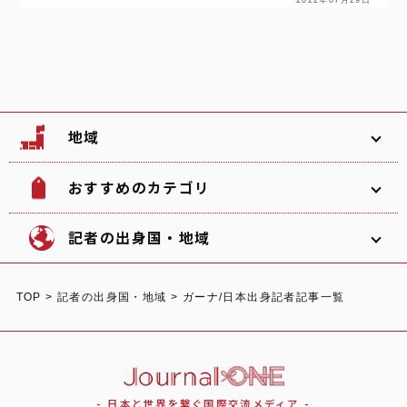
2022年07月29日
地域
おすすめのカテゴリ
韓国
北海道
ソフトボール
観光名所
記者の出身国・地域
文化
グルメ
TOP
>
記者の出身国・地域
>
ガーナ/日本出身記者記事一覧
体験
宿泊
東北
関東
中部
ショッピング
スポーツ
オーストラリア
ガーナ/日本
イタリア
- 日本と世界を繋ぐ国際交流メディア -
自然
イベント