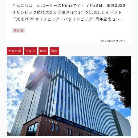
こんにちは、レポーターのNiinaです！ 7月23日、東京2020
オリンピック競技大会が開催されて1年を記念したイベント
「東京2020オリンピック・パラリンピック1周年記念セレモ
ニー」を取材しました。 今回は、東京2020パラリンピック
東京都
競技…
2022年09月06日
観光名所
グルメ
体験
宿泊