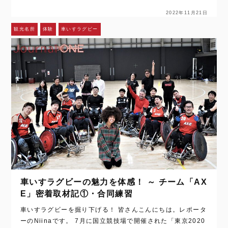
2022年11月21日
観光名所
体験
車いすラグビー
車いすラグビーの魅力を体感！ ～ チーム「AX
E」密着取材記①・合同練習
車いすラグビーを掘り下げる！ 皆さんこんにちは。レポータ
ーのNiinaです。 7月に国立競技場で開催された「東京2020