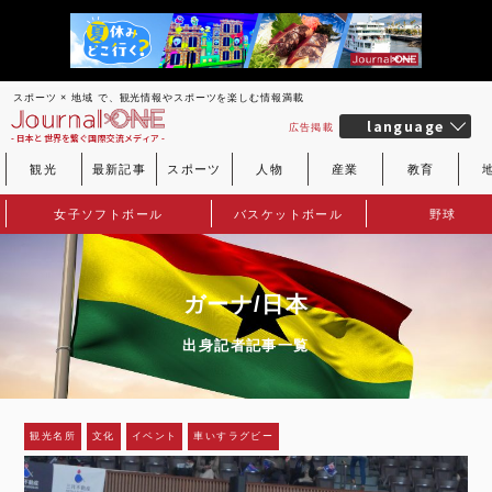
スポーツ × 地域 で、観光情報やスポーツを楽しむ情報満載
language
広告掲載
- 日本と世界を繋ぐ国際交流メディア -
観光
最新記事
スポーツ
人物
産業
教育
女子ソフトボール
バスケットボール
野球
ガーナ/日本
出身記者記事一覧
観光名所
文化
イベント
車いすラグビー