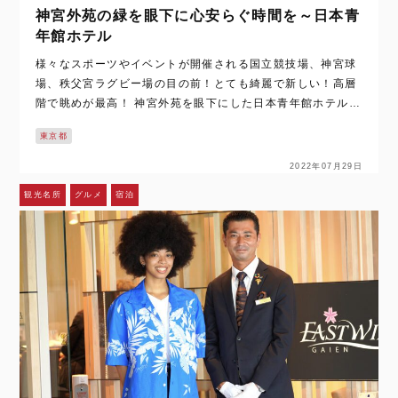
神宮外苑の緑を眼下に心安らぐ時間を～日本青
年館ホテル
様々なスポーツやイベントが開催される国立競技場、神宮球
場、秩父宮ラグビー場の目の前！とても綺麗で新しい！高層
階で眺めが最高！ 神宮外苑を眼下にした日本青年館ホテルさ
んは、2021年に100周年を迎えた歴史あるホテルなんです。
東京都
「大正時…
2022年07月29日
観光名所
グルメ
宿泊