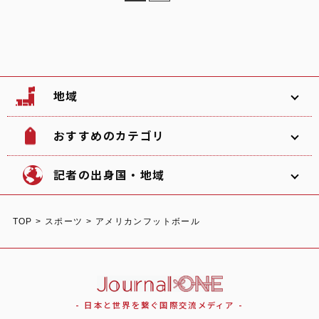
地域
おすすめのカテゴリ
韓国
北海道
ソフトボール
観光名所
記者の出身国・地域
文化
グルメ
TOP
>
スポーツ
>
アメリカンフットボール
体験
宿泊
東北
関東
中部
ショッピング
スポーツ
オーストラリア
ガーナ/日本
イタリア
- 日本と世界を繋ぐ国際交流メディア -
自然
イベント