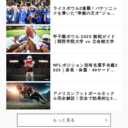
ライスボウル2連覇！パナソニッ
クを導いた“準備の天才”ジョシ
ュア・コックス
甲子園ボウル 2025 観戦ガイド
｜関西学院大学 vs 立命館大学
NFLポジション別有名選手名鑑2
025｜身長・体重・40ヤード記
録付き（Week 13時点更新）
アメリカンフットボールタック
ル完全解説！安全で効果的な3種
類フォーム
もっと見る