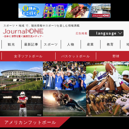
スポーツ × 地域 で、観光情報やスポーツを楽しむ情報満載
language
広告掲載
- 日本と世界を繋ぐ国際交流メディア -
観光
最新記事
スポーツ
人物
産業
教育
女子ソフトボール
バスケットボール
野球
アメリカンフットボール