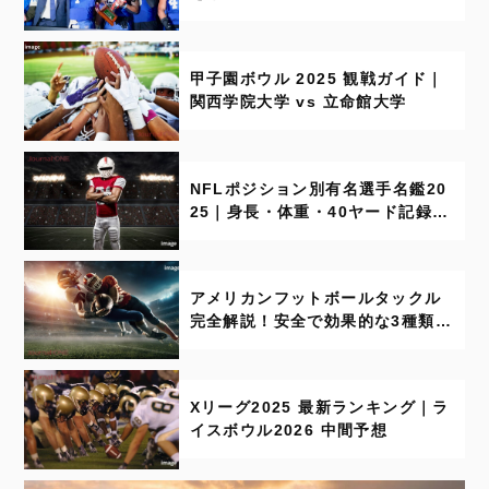
ア・コックス
甲子園ボウル 2025 観戦ガイド｜
関西学院大学 vs 立命館大学
NFLポジション別有名選手名鑑20
25｜身長・体重・40ヤード記録付
き（Week 13時点更新）
アメリカンフットボールタックル
完全解説！安全で効果的な3種類フ
ォーム
Xリーグ2025 最新ランキング｜ラ
イスボウル2026 中間予想