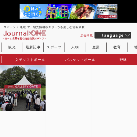
スポーツ × 地域 で、観光情報やスポーツを楽しむ情報満載
language
広告掲載
- 日本と世界を繋ぐ国際交流メディア -
観光
最新記事
スポーツ
人物
産業
教育
女子ソフトボール
バスケットボール
野球