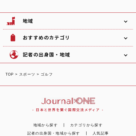
地域
おすすめのカテゴリ
韓国
北海道
ソフトボール
観光名所
記者の出身国・地域
文化
グルメ
TOP
>
スポーツ
>
ゴルフ
体験
宿泊
東北
関東
中部
ショッピング
スポーツ
オーストラリア
ガーナ/日本
イタリア
- 日本と世界を繋ぐ国際交流メディア -
自然
イベント
地域から探す
カテゴリから探す
関西
中国
四国
記者の出身国・地域から探す
人気記事