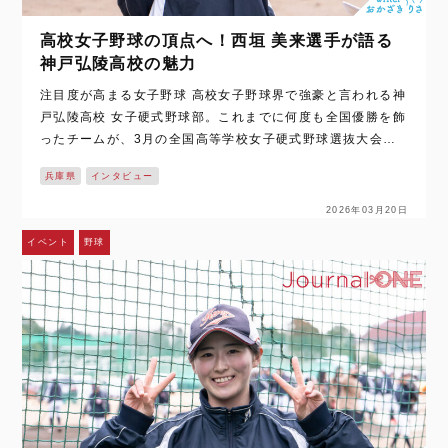
高校女子野球の頂点へ！西垣 美来選手が語る
神戸弘陵高校の魅力
注目度が高まる女子野球 高校女子野球界で強豪と言われる神
戸弘陵高校 女子硬式野球部。これまでに何度も全国優勝を飾
ったチームが、3月の全国高等学校女子硬式野球選抜大会に
向けて本格的に動き出しました。 そんなチームを副主将とし
兵庫県
インタビュー
て支えるのは西垣 美来…
2026年03月20日
イベント
野球