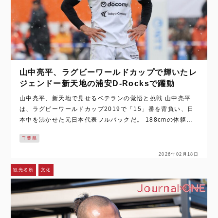
山中亮平、ラグビーワールドカップで輝いたレ
ジェンドー新天地の浦安D-Rocksで躍動
山中亮平、新天地で見せるベテランの覚悟と挑戦 山中亮平
は、ラグビーワールドカップ2019で「15」番を背負い、日
本中を沸かせた元日本代表フルバックだ。 188cmの体躯を
生かした力強いラン。ファンを魅了する『ファンタジスタ』
千葉県
としてのセンスを持…
2026年02月18日
観光名所
文化