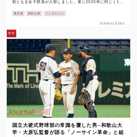
初となる女子部員が入部しました。更に2025年に同じく100
周年を迎えた東京六大学野球連盟。大学野球の中心である東
東京都
和歌山県
インタビュー
京六大学ですが202…
2026年01月29日
野球
国立大硬式野球部の常識を覆した男─和歌山大
学・大原弘監督が語る「ノーサイン革命」と組