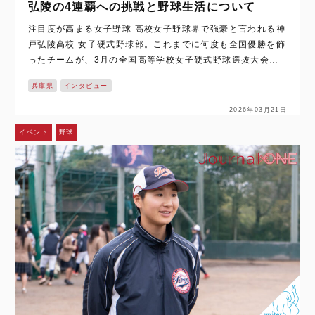
弘陵の4連覇への挑戦と野球生活について
注目度が高まる女子野球 高校女子野球界で強豪と言われる神
戸弘陵高校 女子硬式野球部。これまでに何度も全国優勝を飾
ったチームが、3月の全国高等学校女子硬式野球選抜大会に
向けて本格的に動き出しました。 そんなチームを副主将とし
兵庫県
インタビュー
て支えるのは福田 稟選…
2026年03月21日
イベント
野球