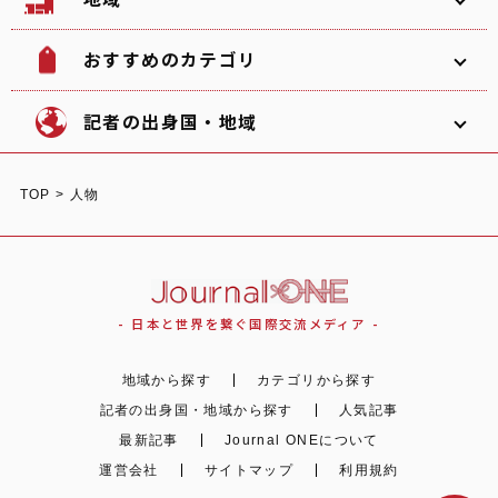
おすすめのカテゴリ
韓国
北海道
ソフトボール
観光名所
記者の出身国・地域
文化
グルメ
TOP
>
人物
体験
宿泊
東北
関東
中部
ショッピング
スポーツ
オーストラリア
ガーナ/日本
イタリア
- 日本と世界を繋ぐ国際交流メディア -
自然
イベント
地域から探す
カテゴリから探す
関西
中国
四国
記者の出身国・地域から探す
人気記事
最新記事
Journal ONEについて
日本
イギリス
運営会社
サイトマップ
利用規約