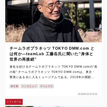
チームラボプラネッツ TOKYO DMM.com と
は何か―teamLab 工藤岳氏に聞いた“身体と
世界の再接続”
進化を続けるチームラボプラネッツ TOKYO DMM.comの“真
の核” チームラボプラネッツ TOKYO DMM.comは、東京・
豊洲にある水に入るミュージアムである。2018年の開館以
来、同施設は作品の更新を重ねている。チームラボプラネッ
東京都
インタビュー
チームラボ
ツは空間その…
2026年02月15日
ソフトボール