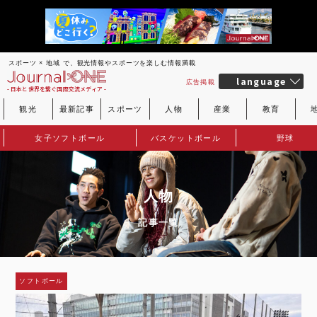
スポーツ × 地域 で、観光情報やスポーツを楽しむ情報満載
language
広告掲載
- 日本と世界を繋ぐ国際交流メディア -
観光
最新記事
スポーツ
人物
産業
教育
女子ソフトボール
バスケットボール
野球
人物
記事一覧
ソフトボール