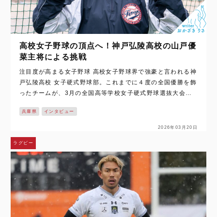
高校女子野球の頂点へ！神戸弘陵高校の山戸優
菜主将による挑戦
注目度が高まる女子野球 高校女子野球界で強豪と言われる神
戸弘陵高校 女子硬式野球部。これまでに４度の全国優勝を飾
ったチームが、3月の全国高等学校女子硬式野球選抜大会
（以下、選抜大会）に向けて本格的に動き出した。 そんなチ
兵庫県
インタビュー
ームを主将として牽引する…
2026年03月20日
ラグビー