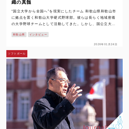
織の真髄
“国立大学から全国へ”を現実にしたチーム 和歌山県和歌山市
に拠点を置く和歌山大学硬式野球部。彼らは長らく地域密着
の大学野球チームとして活動してきた。しかし、国公立大学
という立場ゆえ、練習時間・部員数・設備環境の制約は大き
和歌山県
インタビュー
い。それゆえに、全国の強豪私立大学…
2026年01月24日
ソフトボール