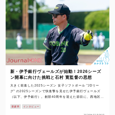
新・伊予銀行ヴェールズが始動！2026シーズ
ン開幕に向けた挑戦と石村 寛監督の思想
大きく前進した2025シーズン 女子ソフトボール ”JDリー
グ” の2025シーズンで快進撃を見せた伊予銀行ヴェールズ
（以下、伊予銀行）。創部40周年を迎えた節目に、西地区3
位という成績で初のプレーオフ進出を果たした。 そんなチ
愛媛県
インタビュー
ー…