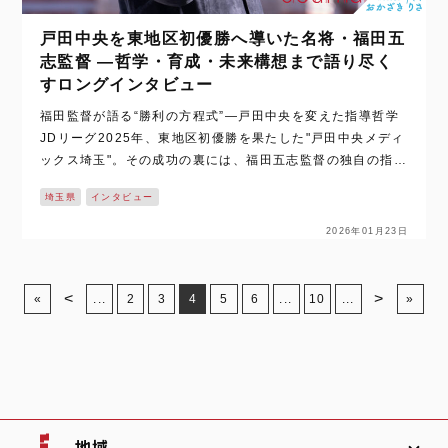
戸田中央を東地区初優勝へ導いた名将・福田五
志監督 ―哲学・育成・未来構想まで語り尽く
すロングインタビュー
福田監督が語る“勝利の方程式”―戸田中央を変えた指導哲学
JDリーグ2025年、東地区初優勝を果たした"戸田中央メディ
ックス埼玉"。その成功の裏には、福田五志監督の独自の指導
哲学があった。 就任初年度、急進的な改革ではなく“空気の
埼玉県
インタビュー
整備”を優先し…
2026年01月23日
<
>
«
...
2
3
4
5
6
...
10
...
»
地域