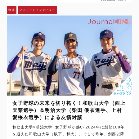
2026年02月06日
野球
アスリートインタビュー
女子野球の未来を切り拓く！和歌山大学（西上
天菜選手）＆明治大学（柴田 優衣選手、上村
愛桜衣選手）による友情対談
和歌山大学×明治大学 女子野球が熱い 2024年に創部100年
を迎えた和歌山大学（以下、和大）。そして昨年、創部以降