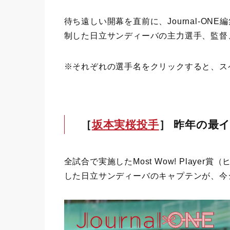
待ち遠しい開幕を直前に、Journal-O
制した日立サンディーバの主力選手、監督
※それぞれの選手名をクリックすると、ス
［
坂本実桜投手
］ 昨年の最
全試合で実施したMost Wow! Play
した日立サンディーバのキャプテンが、今