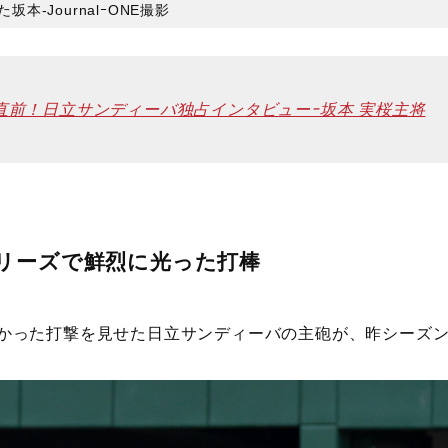
-JournalｰONE撮影
開幕直前！日立サンディーバ独占インタビューｰ坂本 実桜主将
リーズで鮮烈に光った打棒
かった打撃を見せた日立サンディーバの主砲が、昨シーズ