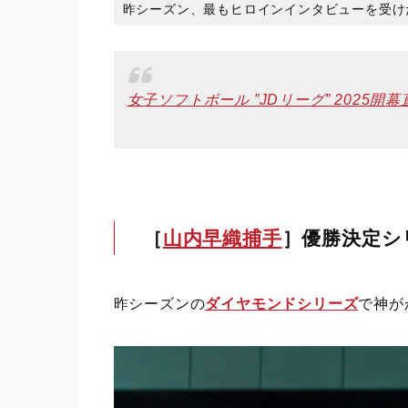
昨シーズン、最もヒロインインタビューを受けた坂本
女子ソフトボール ”JDリーグ” 2025
［
山内早織捕手
］優勝決定シ
昨シーズンの
ダイヤモンドシリーズ
で神が