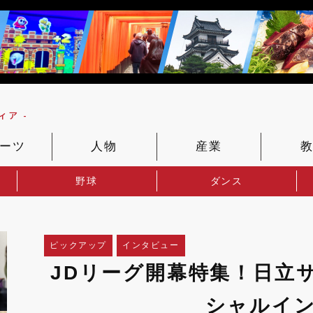
ア -
ーツ
人物
産業
野球
ダンス
ピックアップ
インタビュー
JDリーグ開幕特集！日立
シャルイ