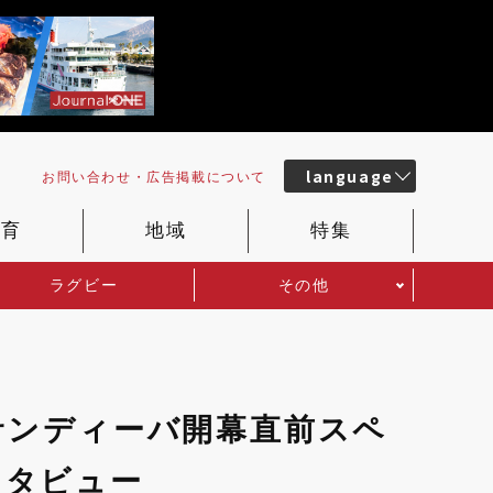
language
お問い合わせ・
広告掲載
について
教育
地域
特集
ラグビー
その他
サンディーバ開幕直前スペ
ンタビュー