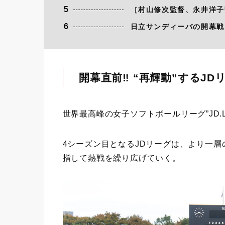
5
［村山修次監督、永井洋子
6
日立サンディーバの開幕戦
開幕直前‼ “再輝動”するJD
世界最高峰の女子ソフトボールリーグ”JD.
4シーズン目となるJDリーグは、より一
指して熱戦を繰り広げていく。