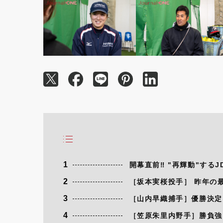
1
開幕直前‼ "再輝動"するJ
2
［坂本実桜投手］ 昨年の
3
［山内早織捕手］優勝決定
4
［笠原朱里内野手］勝負強