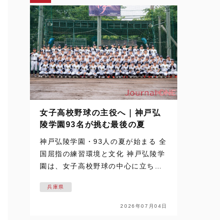
女子高校野球の主役へ｜神戸弘
陵学園93名が挑む最後の夏
神戸弘陵学園・93人の夏が始まる 全
国屈指の練習環境と文化 神戸弘陵学
園は、女子高校野球の中心に立ち続
ける名門だ。 その93名が迎える最後
兵庫県
の夏を追った取材は、梅雨空の下で
始まった。通常なら練習の中止や縮
2026年07月04日
小もあり得るコンディション。しか