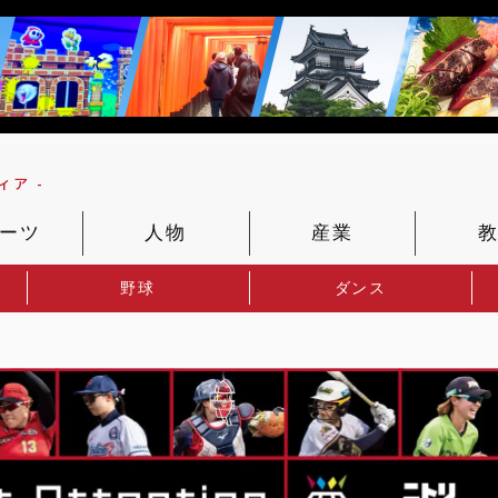
ア -
ーツ
人物
産業
野球
ダンス