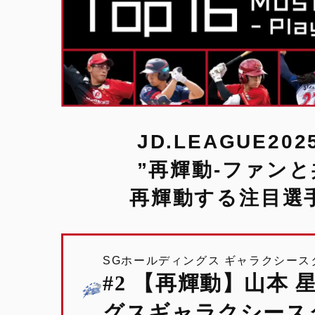
JD.LEAGUE
”再輝動-ファン
再輝動する注目選
SGホールディングス ギャラクシース
#2
【再輝動】山本 星
グスギャラクシース