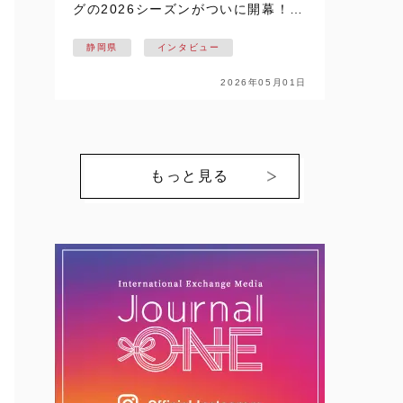
グの2026シーズンがついに開幕！！
静岡県掛川市を拠点に活動し、悲願
静岡県
インタビュー
の日本一を目指す【NECプラットフ
ォームズレッドファルコンズ】の戦
2026年05月01日
いが始まります。ここでは、個性豊
かな選…
もっと見る