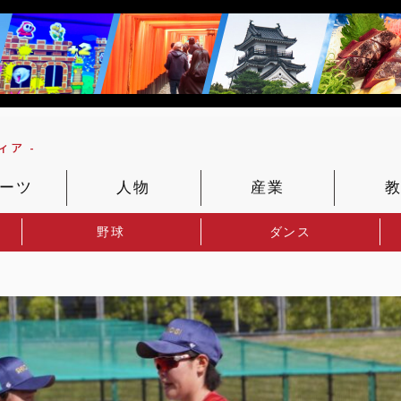
ア -
ーツ
人物
産業
野球
ダンス