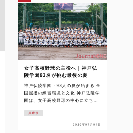
女子高校野球の主役へ｜神戸弘
陵学園93名が挑む最後の夏
神戸弘陵学園・93人の夏が始まる 全
国屈指の練習環境と文化 神戸弘陵学
園は、女子高校野球の中心に立ち続
ける名門だ。 その93名が迎える最後
兵庫県
の夏を追った取材は、梅雨空の下で
始まった。通常なら練習の中止や縮
2026年07月04日
小もあり得るコンディション。しか