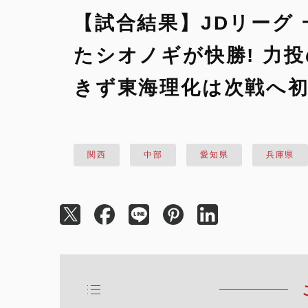
【試合結果】JDリーグ
たシオノギが快勝! 力
きず東海理化は次戦へ初
関西
中部
愛知県
兵庫県