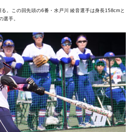
る。この回先頭の6番・水戸川 綾音選手は身長158cmと
の選手。