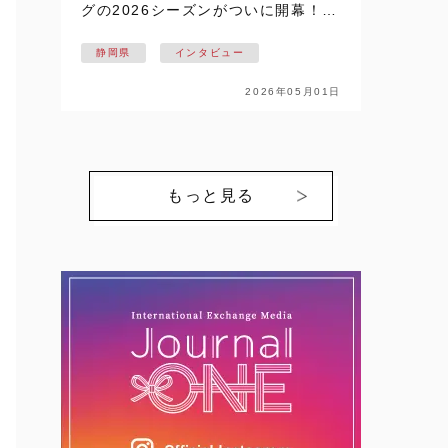
グの2026シーズンがついに開幕！！
静岡県掛川市を拠点に活動し、悲願
静岡県
インタビュー
の日本一を目指す【NECプラットフ
ォームズレッドファルコンズ】の戦
2026年05月01日
いが始まります。ここでは、個性豊
かな選…
もっと見る