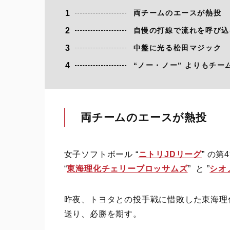
1
両チームのエースが熱投
2
自慢の打線で流れを呼び込
3
中盤に光る松田マジック
4
“ノー・ノー” よりもチー
両チームのエースが熱投
女子ソフトボール “
ニトリJDリーグ
” の
“
東海理化チェリーブロッサムズ
” と ”
シオ
昨夜、トヨタとの投手戦に惜敗した東海理化
送り、必勝を期す。