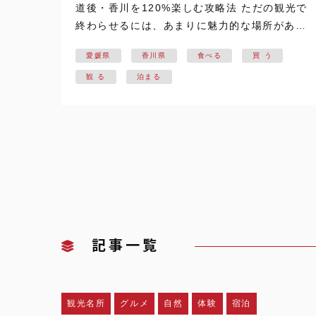
道後・香川を120%楽しむ攻略法 ただの観光で
終わらせるには、あまりに魅力的な場所があ
る。 今回のしまなみ海道の卒業旅行・カップル
愛媛県
香川県
食べる
買 う
旅において、まず大切なのは「何を見て、どう
心が動いたか」という一生ものの思い出で…
観 る
泊まる
記事一覧
観光名所
グルメ
自然
体験
宿泊