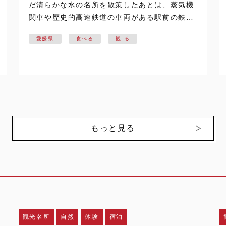
だ清らかな水の名所を散策したあとは、蒸気機
関車や歴史的高速鉄道の車両がある駅前の鉄道
歴史パークを訪れてみてはいかがでしょうか。
愛媛県
食べる
観 る
定期的なイベントもあるので、鉄道ファンから
家族連れまで人気の大型施設です。 お腹が空
い…
もっと見る
観光名所
自然
体験
宿泊