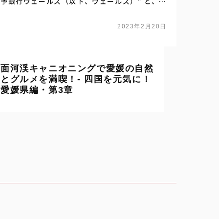
伊予銀行ヴェールズ（以下、ヴェールズ）” と、四
国旅客鉄道（以下、JR四国）がタッグを組んだ、地域活性化の新しい取り組みを紹介します。 愛媛県編・…
2023年2月20日
面河渓キャニオニングで愛媛の自然
とグルメを満喫！- 四国を元気に！
愛媛県編・第3章