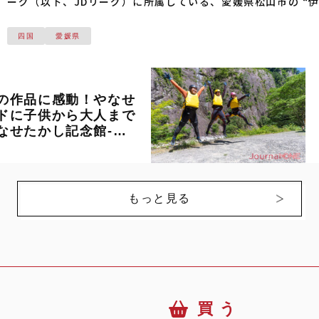
ーグ（以下、JDリーグ）に所属している、愛媛県松山市の “
四国
愛媛県
の作品に感動！やなせ
ドに子供から大人まで
なせたかし記念館-四
プロジェクト第4章
もっと見る
買 う