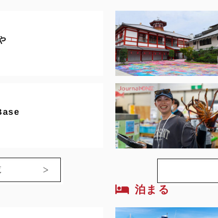
や
Base
覧
泊まる