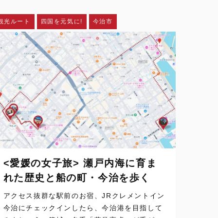
観光ルート
四国を元気に!
今治市
<愛媛の女子旅> 瀬戸内海に育ま
れた歴史と船の町・今治を歩く
アクセス抜群な駅前のお宿、JRクレメントイン
今治にチェックインしたら、今治港を目指して