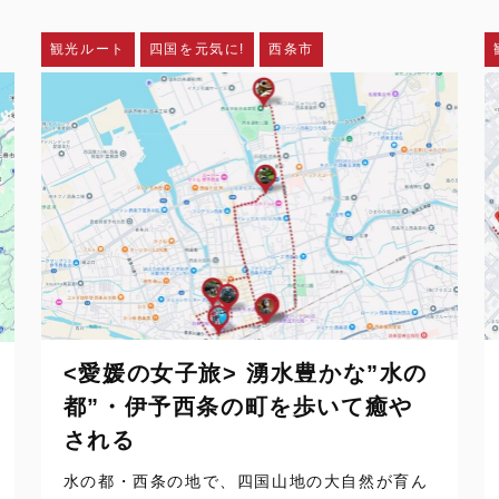
観光ルート
四国を元気に!
西条市
<愛媛の女子旅> 湧水豊かな”水の
都”・伊予西条の町を歩いて癒や
される
水の都・西条の地で、四国山地の大自然が育ん