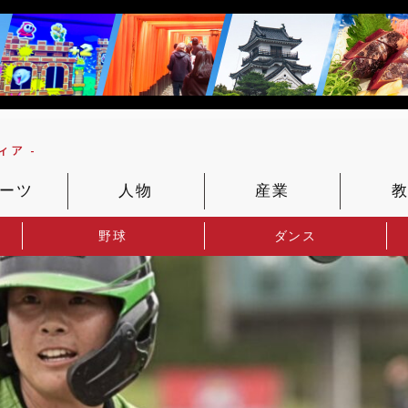
ア -
ーツ
人物
産業
野球
ダンス