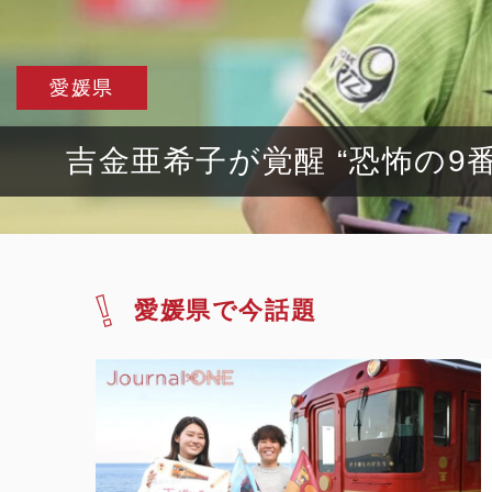
愛媛県
吉金亜希子が覚醒 “恐怖の9
愛媛県で今話題