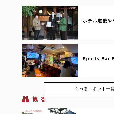
ホテル道後や
Sports Bar 
食べるスポット一
観 る