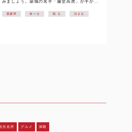
みましょう。築城の名手「藤堂高虎」が手がけ
た今治城からの展望を満喫した後は、有名建築
愛媛県
食べる
観 る
泊まる
家「原広司氏」が手掛けた船の形の多目的施設
はーばりーもすぐ近くです。 日が暮れるころ…
観光名所
グルメ
体験