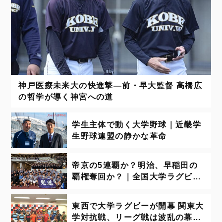
神戸医療未来大の快進撃―前・早大監督 髙橋広
の哲学が導く神宮への道
学生主体で動く大学野球｜近畿学
生野球連盟の静かな革命
帝京の5連覇か？明治、早稲田の
覇権奪回か？｜全国大学ラグビー
選手権 3回戦のみどころ
東西で大学ラグビーが開幕 関東大
学対抗戦、リーグ戦は波乱の幕開