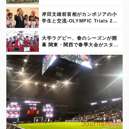
け。関西は2強の優勝争い
岸田文雄前首相がカンボジアの小
学生と交流-OLYMPIC Trials 202
5
大学ラグビー、春のシーズンが開
幕 関東・関西で春季大会がスター
ト