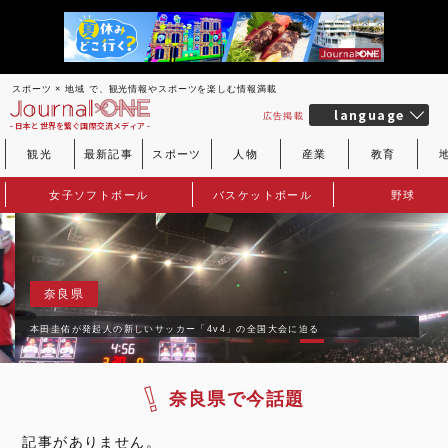
スポーツ × 地域 で、観光情報やスポーツを楽しむ情報満載
language
広告掲載
- 日本と世界を繋ぐ国際交流メディア -
観光
最新記事
スポーツ
人物
産業
教育
女子ソフトボール
バスケットボール
野球
奈良県
本田圭佑が発起人の新しいサッカー「4v4」の全国大会に迫る
奈良県で今話題
記事がありません。