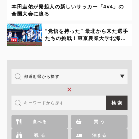
本田圭佑が発起人の新しいサッカー「4v4」の
全国大会に迫る
“覚悟を持った” 最北から来た選手
たちの挑戦！東京農業大学北海道
オホーツク – 全日本大学野球選手
権大会
×
食べる
買 う
観 る
泊まる