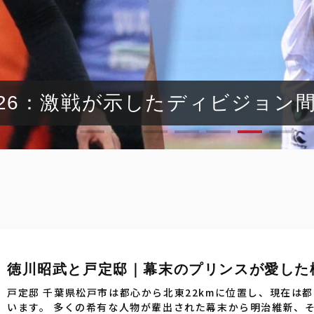
5-26：激戦が示したディビジョン
徳川昭武と戸定邸｜幕末のプリンスが愛した
戸定邸 千葉県松戸市は都心から北東22kmに位置し、現在は
います。 多くの希有な人物が輩出された幕末から明治維新、その中でも極めて魅力的な人物の一人がここ松戸