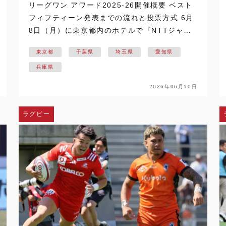
リーグワン アワード2025-26開催概要 ベスト
フィフティーン発表までの流れと投票方式 6月
8日（月）に東京都内のホテルで『NTTジャパ
ンラグビー リーグワン2025-26 アワード』が
東京都
千葉県
埼玉県
愛知県
開催された。毎年、決勝の翌日に行われている
もので、『MVP』『ベ…
兵庫県
2026年06月10日
ラグビー