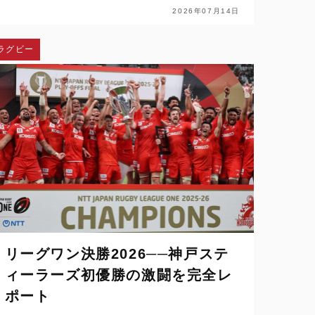
り代表取締役会長の辰野勇氏。加…
2026年07月14日
ラグビー
リーグワン決勝2026──神戸ステ
ィーラーズ初優勝の激闘を完全レ
ポート