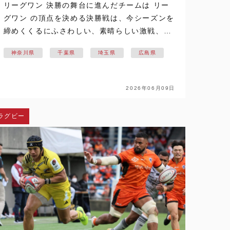
リーグワン 決勝の舞台に進んだチームは リー
グワン の頂点を決める決勝戦は、今シーズンを
締めくくるにふさわしい、素晴らしい激戦、熱
戦だった。 6月7日（日）、東京『MUFGスタ
神奈川県
千葉県
埼玉県
広島県
ジアム（国立競技場））』で、『NTT ジャパ
ンラグビー リーグワン …
2026年06月09日
ラグビー