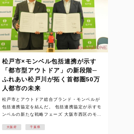
松戸市×モンベル包括連携が示す
「都市型アウトドア」の新段階─
ふれあい松戸川が拓く首都圏50万
人都市の未来
松戸市とアウトドア総合ブランド・モンベルが
包括連携協定を結んだ。 包括連携協定が示すモ
ンベルの新たな戦略フェーズ 大阪市西区のモン
ベル本社で締結式が行われた。この締結式に臨
大阪府
千葉県
んだのは、松戸隆政市長とモンベル創業者であ