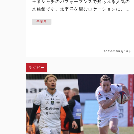
王者シャチのパフォーマンスで知られる人気の
水族館です。太平洋を望むロケーションに、シ
ャチをはじめイルカやベルーガ、アシカといっ
千葉県
た多彩な生きものが暮らし、迫力満点のショー
を間近で楽しめます。 しかし、初めて…
2026年06月16日
ラグビー