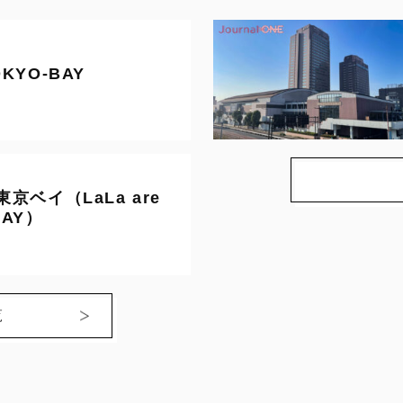
KYO-BAY
京ベイ（LaLa are
BAY）
覧