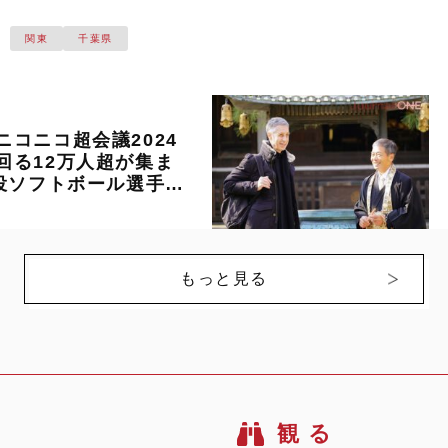
市に住んでいたことを知っています
関東
千葉県
ニコニコ超会議2024
回る12万人超が集ま
現役ソフトボール選手も
も
もっと見る
観 る