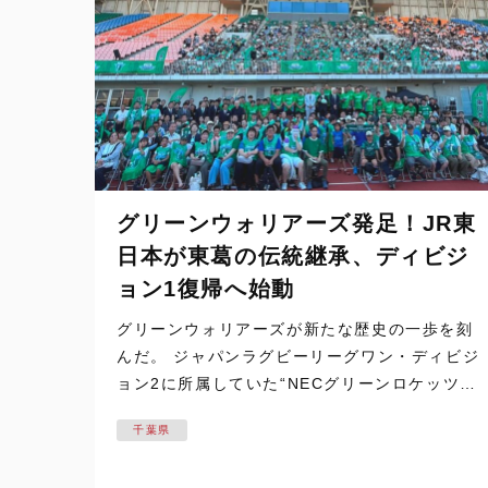
グリーンウォリアーズ発足！JR東
日本が東葛の伝統継承、ディビジ
ョン1復帰へ始動
グリーンウォリアーズが新たな歴史の一歩を刻
んだ。 ジャパンラグビーリーグワン・ディビジ
ョン2に所属していた“NECグリーンロケッツ東
葛”。そのチームが“JR東日本グリーンウォリア
千葉県
ーズ東葛”として引き継がれた。そして7月20
日、ホストスタジアムであ…