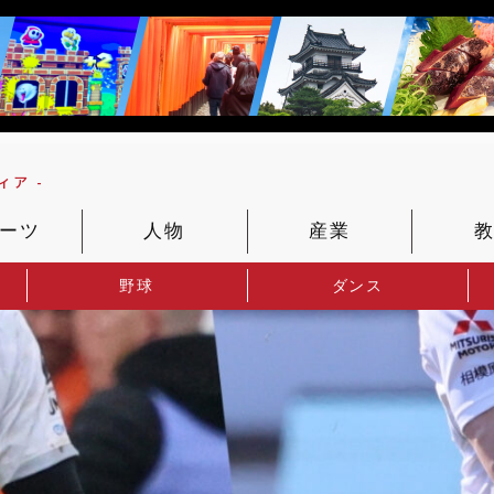
ア -
ーツ
人物
産業
野球
ダンス