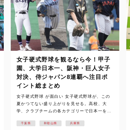
女子硬式野球を観るなら今！甲子
園、大学日本一、阪神・巨人女子
対決、侍ジャパン8連覇へ注目ポ
イント総まとめ
女子硬式野球 が面白い 女子硬式野球が、この
夏かつてない盛り上がりを見せる。高校、大
学、クラブチームの各カテゴリーで日本一を決
める全国大会が日本各地で相次いで開催。加え
千葉県
和歌山県
兵庫県
て、今夏は侍ジャパン女子日本代表による世界