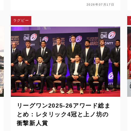
一8連覇への挑戦も待っている。 …
2026年07月17日
ラグビー
リーグワン2025-26アワード総ま
とめ：レタリック4冠と上ノ坊の
衝撃新人賞