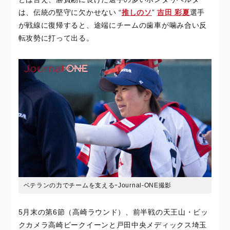
は、伝統の堅守に欠かせない “
推しのソ
”
吉田 彩夏
選手
が戦線に復帰すると、途端にチームの歯車が噛み合い反
転攻勢に打って出る。
ベテランの力でチームを支えるｰJournal-ONE撮影
5月末の第6節（高崎ラウンド）、前半戦の天王山・ビッ
クカメラ高崎ビークイーンと戸田中央メディックス埼玉