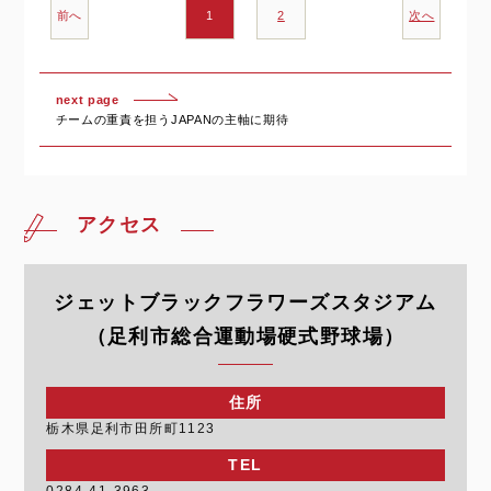
前へ
1
2
次へ
next page
チームの重責を担うJAPANの主軸に期待
アクセス
ジェットブラックフラワーズスタジアム
（足利市総合運動場硬式野球場）
住所
栃木県足利市田所町1123
TEL