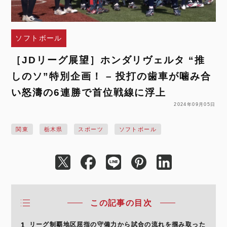
ソフトボール
［JDリーグ展望］ホンダリヴェルタ “推
しのソ”特別企画！ – 投打の歯車が噛み合
い怒濤の6連勝で首位戦線に浮上
2024年09月05日
関東
栃木県
スポーツ
ソフトボール
この記事の目次
1
リーグ制覇地区屈指の守備力から試合の流れを掴み取った