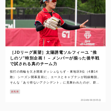
［JDリーグ展望］太陽誘電ソルフィーユ “推
しのソ”特別企画！ – メンバーが揃った後半戦
で試される真のチーム力
投打の両輪を欠き開幕ダッシュならず - 東地区8位（4勝14
敗） シーズン開幕直前に、エースとキャプテンが戦線離脱。
そんな「あり得ないアクシデント」に見舞われたのが、群馬
県高崎市を本拠地とする “太陽誘電ソルフィーユ” だった。
群馬県
オリンピックイヤーの今…
2024年09月05日