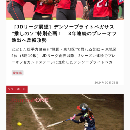
［JDリーグ展望］デンソーブライトペガサス
“推しのソ”特別企画！ – 3年連続のプレーオフ
進出へ反転攻勢
安定した投手力健在も“戦国・東地区”で思わぬ苦戦 – 東地区
5位（8勝10敗） JDリーグ創設以降、2シーズン連続でプレ
ーオフセカンドステージに進出したデンソーブライトペガサ
ス。安定した投手力と、どこからでも得点を奪う打撃力は強
愛知県
豪ひしめく東地区においても…
2024年09月05日
ソフトボール