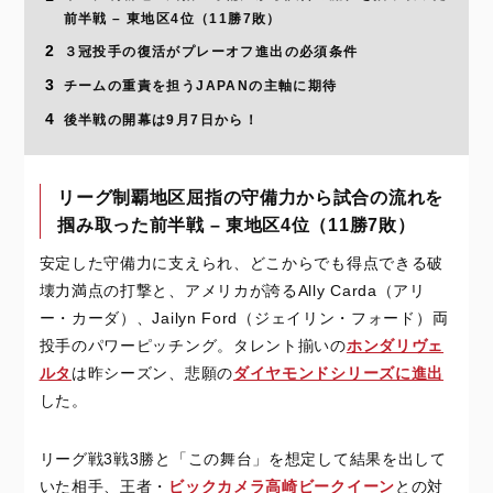
前半戦 – 東地区4位（11勝7敗）
2
３冠投手の復活がプレーオフ進出の必須条件
3
チームの重責を担うJAPANの主軸に期待
4
後半戦の開幕は9月7日から！
リーグ制覇地区屈指の守備力から試合の流れを
掴み取った前半戦 – 東地区4位（11勝7敗）
安定した守備力に支えられ、どこからでも得点できる破
壊力満点の打撃と、アメリカが誇るAlly Carda（アリ
ー・カーダ）、Jailyn Ford（ジェイリン・フォード）両
投手のパワーピッチング。タレント揃いの
ホンダリヴェ
ルタ
は昨シーズン、悲願の
ダイヤモンドシリーズに進出
した。
リーグ戦3戦3勝と「この舞台」を想定して結果を出して
いた相手、王者・
ビックカメラ高崎ビークイーン
との対