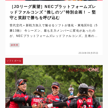
［JDリーグ展望］NECプラットフォームズレ
ッドファルコンズ “推しのソ”特別企画！ – 堅
守と笑顔で勝ちを呼び込む
世代交代＋新戦力加入で魅せるソフトが進化 - 東地区6位（5
勝13敗） 今シーズン、最も主力メンバーに変化があったの
が、NECプラットフォームズレッドファルコンズ。主将の角
野 杏選手を始め、坂本 彩音選手、分藤 柚葉選手、峰 サアヤ
静岡県
選手といった“打線の核…
2024年09月05日
ソフトボール