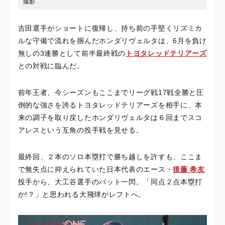
撮影
吉田選手がショートに復帰し、持ち前の手堅くリズミカ
ルな守備で流れを掴んだホンダリヴェルタは、6月を負け
無しの3連勝として前半最終戦の
トヨタレッドテリアーズ
との対戦に臨んだ。
前年王者、今シーズンもここまでリーグ戦17戦全勝と圧
倒的な強さを誇るトヨタレッドテリアーズを相手に、本
来の調子を取り戻したホンダリヴェルタは６回までスコ
アレスという互角の投手戦を見せる。
最終回、２本のソロ本塁打で勝ち越しを許すも、ここま
で無失点に抑えられていた日本代表のエース・
後藤 希友
投手から、大工谷選手のバット一閃。「同点２点本塁打
か!？」と思われる大飛球がレフトへ。