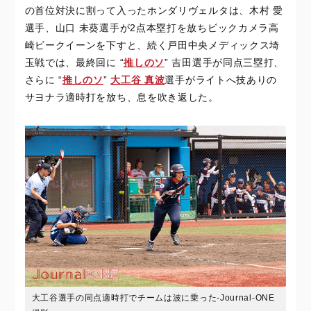
の首位対決に割って入ったホンダリヴェルタは、木村 愛
選手、山口 未葵選手が2点本塁打を放ちビックカメラ高
崎ビークイーンを下すと、続く戸田中央メディックス埼
玉戦では、最終回に “
推しのソ
” 吉田選手が同点三塁打、
さらに “
推しのソ
”
大工谷 真波
選手がライトへ技ありの
サヨナラ適時打を放ち、息を吹き返した。
大工谷選手の同点適時打でチームは波に乗った-Journal-ONE