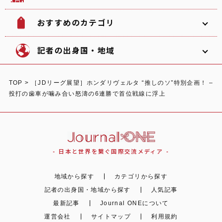
おすすめのカテゴリ
韓国
北海道
ソフトボール
観光名所
記者の出身国・地域
文化
グルメ
TOP
>
［JDリーグ展望］ホンダリヴェルタ “推しのソ”特別企画！ –
体験
宿泊
投打の歯車が噛み合い怒濤の6連勝で首位戦線に浮上
東北
関東
中部
ショッピング
スポーツ
オーストラリア
ガーナ/日本
イタリア
自然
イベント
- 日本と世界を繋ぐ国際交流メディア -
関西
中国
四国
地域から探す
カテゴリから探す
記者の出身国・地域から探す
人気記事
日本
イギリス
最新記事
Journal ONEについて
運営会社
サイトマップ
利用規約