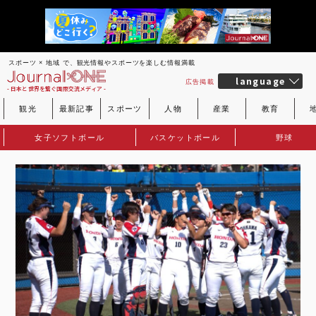
スポーツ × 地域 で、観光情報やスポーツを楽しむ情報満載
language
広告掲載
- 日本と世界を繋ぐ国際交流メディア -
観光
最新記事
スポーツ
人物
産業
教育
女子ソフトボール
バスケットボール
野球