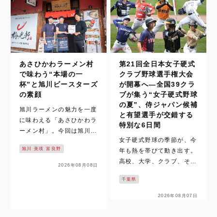
がとブルーエンジェルスは
ar…
4連覇を狙い最…
あさひかわラーメン村
第21回全日本女子硬式
で味わう“本場の一
クラブ野球選手権大会
杯”と旭川ビースターズ
が開幕へ―全国39クラ
の素顔
ブが集う“女子硬式野球
の夏”、侍ジャパン候補
旭川ラーメンの魅力を一度
と有望選手が交錯する
に味わえる「あさひかわラ
特別な6日間
ーメン村」。今回は旭川ビ
女子硬式野球の季節が、今
ースターズの選手たちが名
旭川 美瑛 富良野
年も熱を帯びて動き出す。
店を巡り、本場の味と街の
高校、大学、クラブ、そし
魅力を紹介する。 そもそ
2026年08月08日
て日本代表――カテゴリー
も、「旭川ラーメン」は北
千葉県
を越えて選手たちが躍動す
海道を代表するグルメのひ
る夏。その中心に位置する
とつである。そして、その
2026年08月07日
のが、第21回全日本女子
魅力を一度に味わえる場所
硬式クラブ野球選手権大会
が、旭…