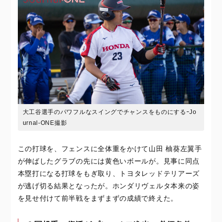
大工谷選手のパワフルなスイングでチャンスをものにするｰJo
urnal-ONE撮影
この打球を、フェンスに全体重をかけて山田 柚葵左翼手
が伸ばしたグラブの先には黄色いボールが。見事に同点
本塁打になる打球をもぎ取り、トヨタレッドテリアーズ
が逃げ切る結果となったが。ホンダリヴェルタ本来の姿
を見せ付けて前半戦をまずまずの成績で終えた。