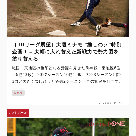
［JDリーグ展望］大垣ミナモ “推しのソ”特別
企画！ – 大幅に入れ替えた新戦力で勢力図を
塗り替える
戦国・東地区の旗印となる活躍を見せた前半戦 - 東地区6位
（5勝13敗） 2022シーズン10勝19敗、2023シーズン6勝2
3敗と大きく負け越した過去2シーズン。この状況を打開する
ため、大垣ミナモはリーグ最多となる10選手を放出し、新た
岐阜県
に外国人選手2名…
2024年09月05日
ソフトボール