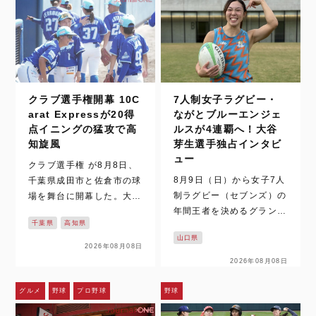
クラブ選手権開幕 10C
7人制女子ラグビー・
arat Expressが20得
ながとブルーエンジェ
点イニングの猛攻で高
ルスが4連覇へ！大谷
知旋風
芽生選手独占インタビ
ュー
クラブ選手権 が8月8日、
8月9日（日）から女子7人
千葉県成田市と佐倉市の球
制ラグビー（セブンズ）の
場を舞台に開幕した。大会
年間王者を決めるグランド
初日から厳しい炎天下で7
千葉県
高知県
ファイナルがついに始ま
試合が行われた。それで
山口県
る。今回の舞台は北海道札
も、全国から集まった女子
2026年08月08日
幌市の大和ハウス プレミ
硬式野球クラブチームは、
2026年08月08日
ストドーム。太陽生命ウィ
熱戦を繰り広げた。 佐倉
メンズセブンズシリーズ2
市の長嶋茂雄記念岩名球場
グルメ
野球
プロ野球
野球
026の現在首位に立つ、な
で行われた第1試合。10C