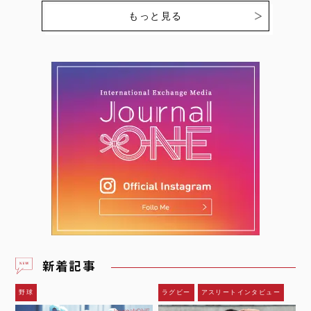
今回、日本…
コンズ】の戦いが始まりま
もっと見る
す。ここでは、個性豊かな
選…
新着記事
野球
ラグビー
アスリートインタビュー