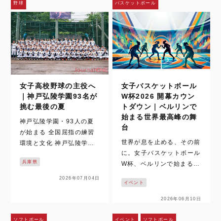
野球
バスケットボール
女子高校野球の主役へ
女子バスケットボール
｜神戸弘陵学園93名が
W杯2026 開幕カウン
挑む最後の夏
トダウン｜ベルリンで
始まる世界最高峰の舞
神戸弘陵学園・93人の夏
台
が始まる 全国屈指の練習
世界が息を止める、その前
環境と文化 神戸弘陵学園
に。女子バスケットボール
は、女子高校野球の中心に
兵庫県
W杯、ベルリンで始まる時
立ち続ける名門だ。 その9
間。 いまでは、女子バス
3名が迎える最後の夏を追
2026年07月04日
イベント
ケットボールの試合映像
った取材は、梅雨空の下で
は、テレビや配信、SNS
始まった。通常なら練習の
2026年06月10日
を通じて日常の風景になっ
中止や縮小もあり得るコン
た。ハイライトや切り取ら
ディション。しかし、神戸
ソフトボール
イベント
ソフトボール