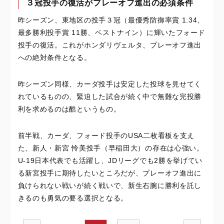
３冠投手の復活がプレーオフ進出の必須条件
昨シーズン、東地区の投手３冠（最優秀防御率賞 1.34、
最多勝利投手賞 11勝、ベストナイン）に輝いたフォード
投手の復活。これがホンダリヴェルタ、プレーオフ進出
への絶対条件となる。
昨シーズン同様、カーダ投手は安定した投球を見せてく
れているものの、緊迫した試合が続く中で無難な完投勝
利を求めるのは酷というもの。
前半戦、カーダ、フォード投手のUSA二枚看板を支え
た、新人・新宮 怜美投手（早稲田大）の存在は心強い。
U-19日本代表でも活躍し、JDリーグでも2勝を挙げてい
る新宮投手に期待したいところだが、プレーオフ進出に
負けられない戦いが続く戦いで、新生右腕に勝利を託し
きるのも勇気の要る選択となる。