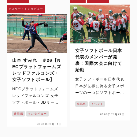
れた一瞬を、何度でも目に
弘陵学園の…
アスリートインタビュー
することができる。さら
に、時差のある国か…
女子ソフトボール日本
代表のメンバーが発
山本 すみれ ＃26【N
表！国際大会に向けて
ECプラットフォームズ
始動
レッドファルコンズ・
女子ソフトボール日本代表
女子ソフトボール】
日本が世界に誇る女子スポ
NECプラットフォームズ
ーツの一つにソフトボール
レッドファルコンズ 女子
があります。これまで数多
ソフトボール・JDリーグ
群馬県
イベント
くの国際大会でも、表彰台
の2026シーズンがついに
に上がってきた日本代表。
静岡県
インタビュー
2026年05月29日
開幕！！ 静岡県掛川市を
先日、夏に控える大会に向
拠点に活動し、悲願の日本
2026年05月01日
けての2026年のメンバー
一を目指す【NECプラッ
がついに発表されました。
トフォームズレッドファル