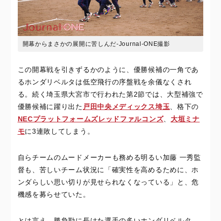
開幕からまさかの展開に苦しんだ-Journal-ONE撮影
この開幕戦を引きずるかのように、優勝候補の一角であ
るホンダリベルタは低空飛行の序盤戦を余儀なくされ
る。続く埼玉県大宮市で行われた第2節では、大型補強で
優勝候補に躍り出た
戸田中央メディックス埼玉
、格下の
NECプラットフォームズレッドファルコンズ
、
大垣ミナ
モ
に3連敗してしまう。
自らチームのムードメーカーも務める明るい加藤 一秀監
督も、苦しいチーム状況に「確実性を高めるために、ホ
ンダらしい思い切りが見せられなくなっている」と、危
機感を募らせていた。
とは言え、勝負勘に長けた選手の多いホンダリベルタ