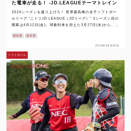
た電車が走る！ -JD.LEAGUEテーマトレイン
2024シーズンを盛り上げろ！ 世界最高峰の女子ソフトボー
ルリーグ “ニトリJD.LEAGUE（JDリーグ）” 3シーズン目の
開幕は4月12日(金)。球春到来を控えた3月27日(水)から、運
行される “JD.LEAGUEテーマトレイン” のお披露目会が東…
愛知県
岐阜県
2024年09月05日
ソフトボール