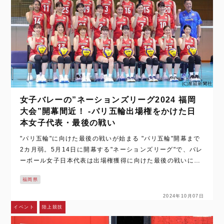
女子バレーの”ネーションズリーグ2024 福岡
大会”開幕間近！ -パリ五輪出場権をかけた日
本女子代表・最後の戦い
"パリ五輪"に向けた最後の戦いが始まる "パリ五輪"開幕まで
2カ月弱。5月14日に開幕する"ネーションズリーグ"で、バレ
ーボール女子日本代表は出場権獲得に向けた最後の戦いに挑
む。 昨秋、東京で開催された五輪予選で、当時世界ランク8
福岡県
位だった日本は、1位の…
2024年10月07日
イベント
陸上競技