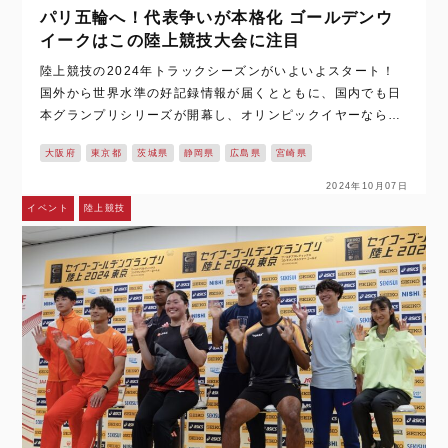
パリ五輪へ！代表争いが本格化 ゴールデンウ
イークはこの陸上競技大会に注目
陸上競技の2024年トラックシーズンがいよいよスタート！
国外から世界水準の好記録情報が届くとともに、国内でも日
本グランプリシリーズが開幕し、オリンピックイヤーならで
はの盛り上がりを見せている。 日本の陸上競技の大会は、ゴ
大阪府
東京都
茨城県
静岡県
広島県
宮崎県
ールデンウイークを中心として、その…
2024年10月07日
イベント
陸上競技