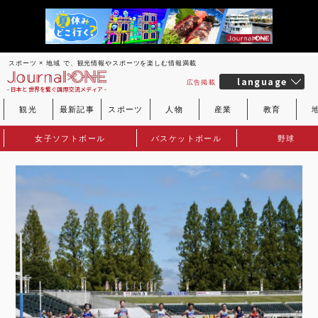
スポーツ × 地域 で、観光情報やスポーツを楽しむ情報満載
language
広告掲載
- 日本と世界を繋ぐ国際交流メディア -
観光
最新記事
スポーツ
人物
産業
教育
女子ソフトボール
バスケットボール
野球