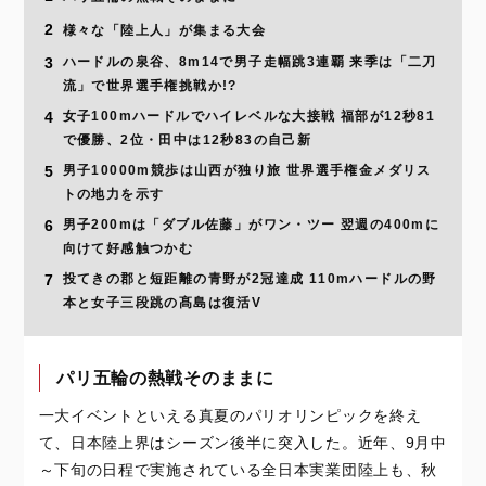
2
様々な「陸上人」が集まる大会
3
ハードルの泉谷、8m14で男子走幅跳3連覇 来季は「二刀
流」で世界選手権挑戦か!?
4
女子100mハードルでハイレベルな大接戦 福部が12秒81
で優勝、2位・田中は12秒83の自己新
5
男子10000m競歩は山西が独り旅 世界選手権金メダリス
トの地力を示す
6
男子200mは「ダブル佐藤」がワン・ツー 翌週の400mに
向けて好感触つかむ
7
投てきの郡と短距離の青野が2冠達成 110mハードルの野
本と女子三段跳の髙島は復活V
パリ五輪の熱戦そのままに
一大イベントといえる真夏のパリオリンピックを終え
て、日本陸上界はシーズン後半に突入した。近年、9月中
～下旬の日程で実施されている全日本実業団陸上も、秋