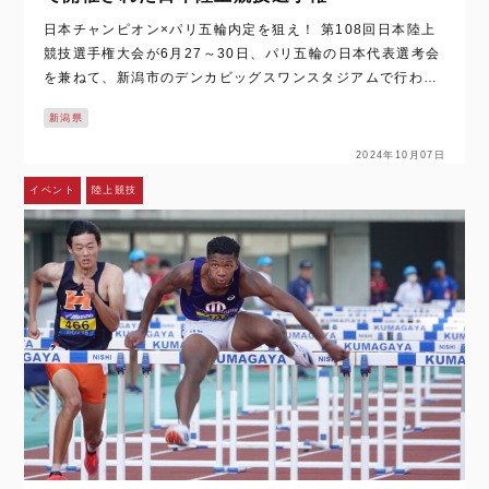
日本チャンピオン×パリ五輪内定を狙え！ 第108回日本陸上
競技選手権大会が6月27～30日、パリ五輪の日本代表選考会
を兼ねて、新潟市のデンカビッグスワンスタジアムで行われ
た。梅雨のさなかでの開催とあって天候が心配されたもの
新潟県
の、雨模様となったのは最終日のみ…
2024年10月07日
イベント
陸上競技