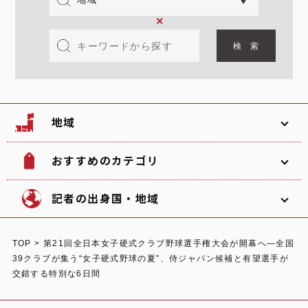
×
地域
おすすめのカテゴリ
韓国
北海道
ソフトボール
観光名所
記者の出身国・地域
文化
グルメ
TOP
>
第21回全日本女子硬式クラブ野球選手権大会が開幕へ―全国
体験
宿泊
39クラブが集う“女子硬式野球の夏”、侍ジャパン候補と有望選手が
東北
関東
中部
交錯する特別な6日間
ショッピング
スポーツ
オーストラリア
ガーナ/日本
イタリア