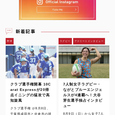
新着記事
野球
ラグビー
アスリートインタビュー
クラブ選手権開幕 10C
7人制女子ラグビー・
arat Expressが20得
ながとブルーエンジェ
点イニングの猛攻で高
ルスが4連覇へ！大谷
知旋風
芽生選手独占インタビ
ュー
クラブ選手権 が8月8日、
8月9日（日）から女子7人
千葉県成田市と佐倉市の球