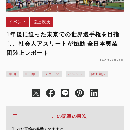
イベント
陸上競技
1年後に迫った東京での世界選手権を目指
し、社会人アスリートが始動 全日本実業
団陸上レポート
2024年10月07日
中国
山口県
スポーツ
イベント
陸上競技
この記事の目次
1
パリ五輪の熱戦そのままに