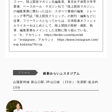
ファー。陸上競技マガジン元編集長。東京女子体育大学卒
業後、ベースボール・マガジン社で『陸上競技マガジン』
の編集業務に携わったほか、スポーツ書籍の編集、トレー
ニング専門誌『陸上競技クリニック』の創刊・編集などに
従事。フリーランスとなってからは、日本陸連オフィシャ
ルライターをはじめとして、陸上競技の取材・撮影、執
筆、編集業務をメインとした活動に取り組んでいる。
≫「X」アカウント https://twitter.com/ikumik6
≫「Instagram」アカウント https://www.instagram.com/
exp.kodama/?hl=ja
維新みらいふスタジアム
山陽新幹線 新山口駅-JR山口線 （15分）-矢原駅-徒歩約
10分