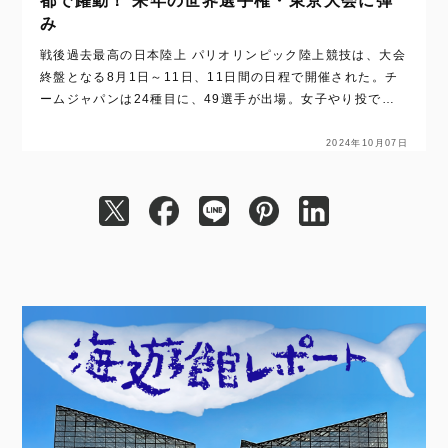
都で躍動！ 来年の世界選手権・東京大会に弾
み
戦後過去最高の日本陸上 パリオリンピック陸上競技は、大会
終盤となる8月1日～11日、11日間の日程で開催された。チ
ームジャパンは24種目に、49選手が出場。女子やり投で金
メダルを獲得したほか、9種目で10の入賞を出す成績を残し
た。 陸上競技での五輪金メ…
2024年10月07日