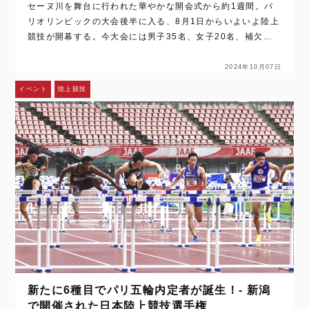
セーヌ川を舞台に行われた華やかな開会式から約1週間。パ
リオリンピックの大会後半に入る、8月1日からいよいよ陸上
競技が開幕する。今大会には男子35名、女子20名、補欠登
録4名（男子3名／女子1名）の合計59名が日本代表に選出さ
れた。 [caption …
2024年10月07日
イベント
陸上競技
新たに6種目でパリ五輪内定者が誕生！- 新潟
で開催された日本陸上競技選手権