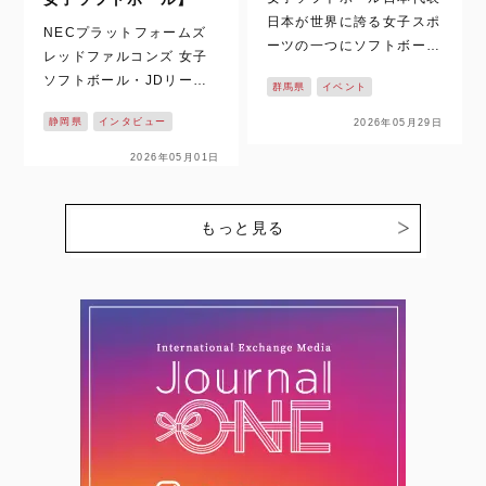
日本が世界に誇る女子スポ
NECプラットフォームズ
ーツの一つにソフトボール
レッドファルコンズ 女子
があります。これまで数多
ソフトボール・JDリーグ
群馬県
イベント
くの国際大会でも、表彰台
の2026シーズンがついに
に上がってきた日本代表。
静岡県
インタビュー
2026年05月29日
開幕！！ 静岡県掛川市を
先日、夏に控える大会に向
拠点に活動し、悲願の日本
2026年05月01日
けての2026年のメンバー
一を目指す【NECプラッ
がついに発表されました。
トフォームズレッドファル
今回、日本…
コンズ】の戦いが始まりま
もっと見る
す。ここでは、個性豊かな
選…