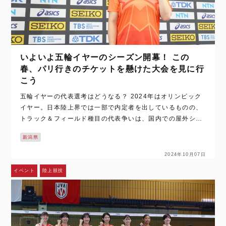
いよいよ五輪イヤーのシーズン開幕！ この
春、パリ行きのチケットを懸けた大会を見に行
こう
五輪イヤーの代表選考はどうなる？ 2024年はオリンピック
イヤー。日本陸上界では一部で内定者を出しているものの、
トラック＆フィールド種目の代表争いは、国内での屋外シー
ズンが開幕する4月から本格化し、6月27日（木）～30日
新潟県
（日）に新潟で行われる、日本代表…
2024年10月07日
イベント
陸上競技