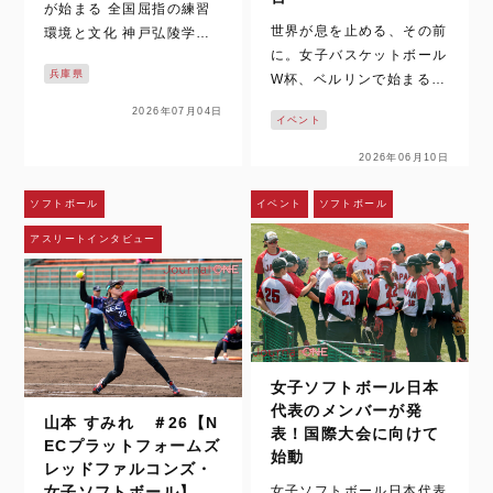
が始まる 全国屈指の練習
世界が息を止める、その前
環境と文化 神戸弘陵学園
に。女子バスケットボール
は、女子高校野球の中心に
兵庫県
W杯、ベルリンで始まる時
立ち続ける名門だ。 その9
間。 いまでは、女子バス
3名が迎える最後の夏を追
2026年07月04日
イベント
ケットボールの試合映像
った取材は、梅雨空の下で
は、テレビや配信、SNS
始まった。通常なら練習の
2026年06月10日
を通じて日常の風景になっ
中止や縮小もあり得るコン
た。ハイライトや切り取ら
ディション。しかし、神戸
ソフトボール
イベント
ソフトボール
れた一瞬を、何度でも目に
弘陵学園の…
アスリートインタビュー
することができる。さら
に、時差のある国か…
女子ソフトボール日本
代表のメンバーが発
山本 すみれ ＃26【N
表！国際大会に向けて
ECプラットフォームズ
始動
レッドファルコンズ・
女子ソフトボール日本代表
女子ソフトボール】