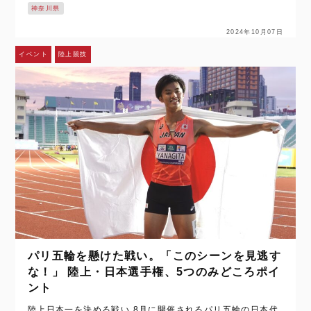
神奈川県
会以来となる。 [capti…
2024年10月07日
イベント
陸上競技
パリ五輪を懸けた戦い。「このシーンを見逃す
な！」 陸上・日本選手権、5つのみどころポイ
ント
陸上日本一を決める戦い 8月に開催されるパリ五輪の日本代