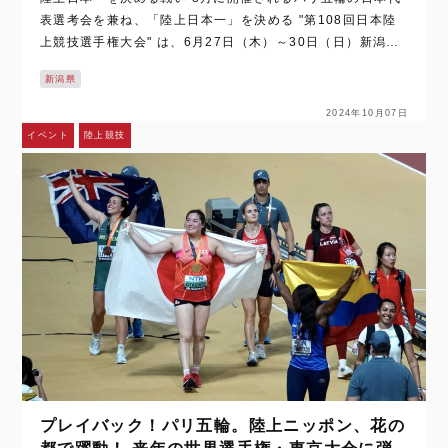
表選考会を兼ね、「陸上日本一」を決める "第108回日本陸
上競技選手権大会" は、6月27日（木）～30日（日）新潟市
の "デンカビッグスワンスタジアム" で開催される。 [captio
新潟県
n i…
2024年10月07日
イベント
陸上競技
プレイバック！パリ五輪。陸上ニッポン、花の