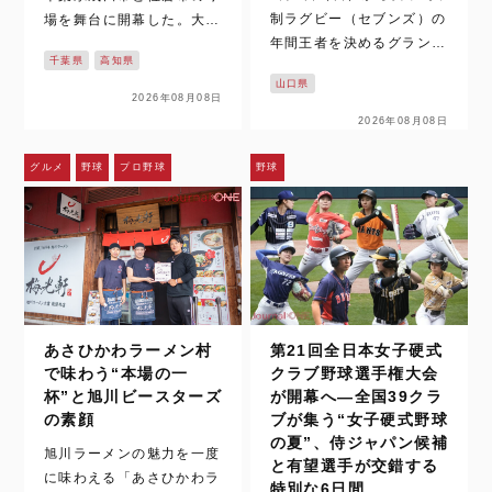
制ラグビー（セブンズ）の
場を舞台に開幕した。大会
年間王者を決めるグランド
初日から厳しい炎天下で7
千葉県
高知県
ファイナルがついに始ま
試合が行われた。それで
山口県
る。今回の舞台は北海道札
も、全国から集まった女子
2026年08月08日
幌市の大和ハウス プレミ
硬式野球クラブチームは、
2026年08月08日
ストドーム。太陽生命ウィ
熱戦を繰り広げた。 佐倉
メンズセブンズシリーズ2
市の長嶋茂雄記念岩名球場
グルメ
野球
プロ野球
野球
026の現在首位に立つ、な
で行われた第1試合。10C
がとブルーエンジェルスは
ar…
4連覇を狙い最…
あさひかわラーメン村
第21回全日本女子硬式
で味わう“本場の一
クラブ野球選手権大会
杯”と旭川ビースターズ
が開幕へ―全国39クラ
の素顔
ブが集う“女子硬式野球
の夏”、侍ジャパン候補
旭川ラーメンの魅力を一度
と有望選手が交錯する
に味わえる「あさひかわラ
特別な6日間