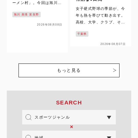
ーメン村」。今回は旭川ビ
女子硬式野球の季節が、今
ースターズの選手たちが名
旭川 美瑛 富良野
年も熱を帯びて動き出す。
店を巡り、本場の味と街の
高校、大学、クラブ、そし
魅力を紹介する。 そもそ
2026年08月08日
て日本代表――カテゴリー
も、「旭川ラーメン」は北
千葉県
を越えて選手たちが躍動す
海道を代表するグルメのひ
る夏。その中心に位置する
とつである。そして、その
2026年08月07日
のが、第21回全日本女子
魅力を一度に味わえる場所
硬式クラブ野球選手権大会
が、旭…
だ。 今年は例年以上に特
別な意味を持つ。 前年度
もっと見る
王者…
SEARCH
×