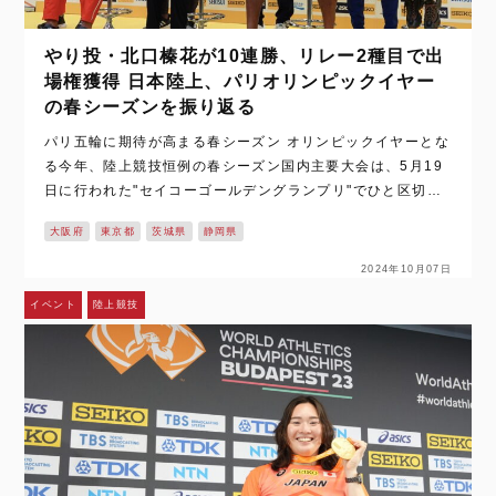
やり投・北口榛花が10連勝、リレー2種目で出
場権獲得 日本陸上、パリオリンピックイヤー
の春シーズンを振り返る
パリ五輪に期待が高まる春シーズン オリンピックイヤーとな
る今年、陸上競技恒例の春シーズン国内主要大会は、5月19
日に行われた"セイコーゴールデングランプリ"でひと区切
り。 この間に、"チームジャパン"として、五輪出場枠の獲得
大阪府
東京都
茨城県
静岡県
に成功した種目や、必要な条件…
2024年10月07日
イベント
陸上競技