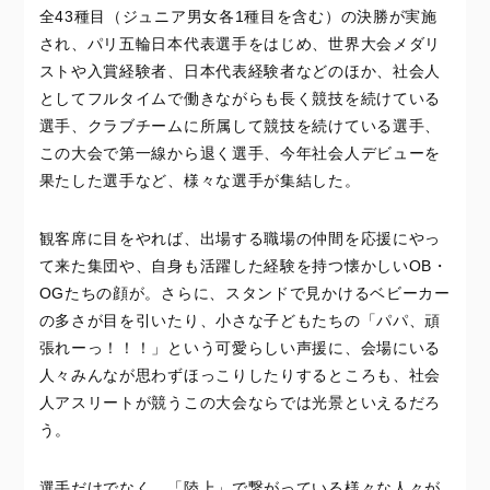
全43種目（ジュニア男女各1種目を含む）の決勝が実施
され、パリ五輪日本代表選手をはじめ、世界大会メダリ
ストや入賞経験者、日本代表経験者などのほか、社会人
としてフルタイムで働きながらも長く競技を続けている
選手、クラブチームに所属して競技を続けている選手、
この大会で第一線から退く選手、今年社会人デビューを
果たした選手など、様々な選手が集結した。
観客席に目をやれば、出場する職場の仲間を応援にやっ
て来た集団や、自身も活躍した経験を持つ懐かしいOB・
OGたちの顔が。さらに、スタンドで見かけるベビーカー
の多さが目を引いたり、小さな子どもたちの「パパ、頑
張れーっ！！！」という可愛らしい声援に、会場にいる
人々みんなが思わずほっこりしたりするところも、社会
人アスリートが競うこの大会ならでは光景といえるだろ
う。
選手だけでなく、「陸上」で繋がっている様々な人々が