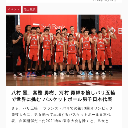
2024年10月07日
イベント
陸上競技
八村 塁、富樫 勇樹、河村 勇輝を擁しパリ五輪
で世界に挑む バスケットボール男子日本代表
さぁ、パリ五輪！ フランス・パリでの第33回オリンピック
競技大会に、男女揃って出場するバスケットボール日本代
表。自国開催だった2021年の東京大会を除くと、男女とも
に出場権を得たのは、1976年のカナダ・モントリオール大