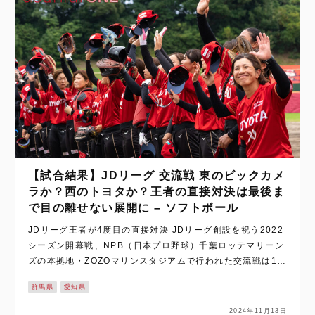
【試合結果】JDリーグ 交流戦 東のビックカメ
ラか？西のトヨタか？王者の直接対決は最後ま
で目の離せない展開に – ソフトボール
JDリーグ王者が4度目の直接対決 JDリーグ創設を祝う2022
シーズン開幕戦、NPB（日本プロ野球）千葉ロッテマリーン
ズの本拠地・ZOZOマリンスタジアムで行われた交流戦は1-
0。 2023シーズン、あいにくの雨で予備節となった、静岡県
群馬県
愛知県
伊豆市で行われた…
2024年11月13日