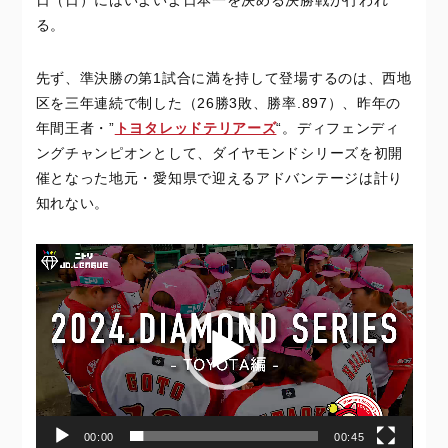
る。
先ず、準決勝の第1試合に満を持して登場するのは、西地
区を三年連続で制した（26勝3敗、勝率.897）、昨年の
年間王者・”
トヨタレッドテリアーズ
“。ディフェンディ
ングチャンピオンとして、ダイヤモンドシリーズを初開
催となった地元・愛知県で迎えるアドバンテージは計り
知れない。
動
画
プ
レ
ー
ヤ
ー
00:00
00:45