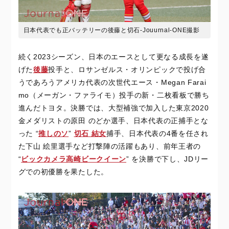
日本代表でも正バッテリーの後藤と切石-Jouurnal-ONE撮影
続く2023シーズン、日本のエースとして更なる成長を遂
げた
後藤
投手と、ロサンゼルス・オリンピックで投げ合
うであろうアメリカ代表の次世代エース・Megan Farai
mo（メーガン・ファライモ）投手の新・二枚看板で勝ち
進んだトヨタ。決勝では、大型補強で加入した東京2020
金メダリストの原田 のどか選手、日本代表の正捕手とな
った “
推しのソ
”
切石 結女
捕手、日本代表の4番を任され
た下山 絵里選手など打撃陣の活躍もあり、前年王者の
“
ビックカメラ高崎ビークイーン
” を決勝で下し、JDリー
グでの初優勝を果たした。