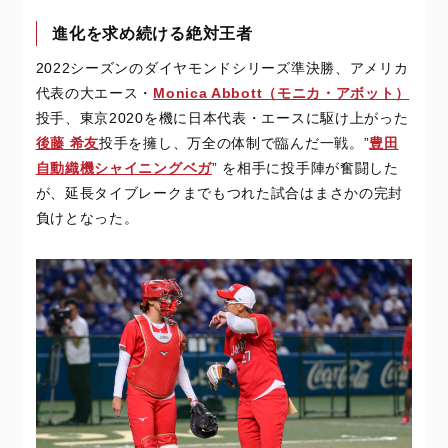
進化を求め続ける絶対王者
2022シーズンのダイヤモンドシリーズ準決勝、アメリカ
代表の大エース・
Monica Abbott（モニカ・アボット）
投手、東京2020を機に日本代表・エースに駆け上がった
後藤 希友
投手を擁し、万全の体制で臨んだ一戦。”
豊田
自動織機シャイニングベガ
” を相手に投手陣が奮闘した
が、延長タイブレークまでもつれた試合はまさかの完封
負けとなった。