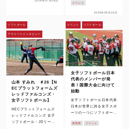
2026年07月04日
イベント
ケットボールの試合映像
った取材は、梅雨空の下で
は、テレビや配信、SNS
始まった。通常なら練習の
2026年06月10日
を通じて日常の風景になっ
中止や縮小もあり得るコン
た。ハイライトや切り取ら
ディション。しかし、神戸
ソフトボール
イベント
ソフトボール
れた一瞬を、何度でも目に
弘陵学園の…
アスリートインタビュー
することができる。さら
に、時差のある国か…
女子ソフトボール日本
代表のメンバーが発
山本 すみれ ＃26【N
表！国際大会に向けて
ECプラットフォームズ
始動
レッドファルコンズ・
女子ソフトボール日本代表
女子ソフトボール】
日本が世界に誇る女子スポ
NECプラットフォームズ
ーツの一つにソフトボール
レッドファルコンズ 女子
があります。これまで数多
ソフトボール・JDリーグ
群馬県
イベント
くの国際大会でも、表彰台
の2026シーズンがついに