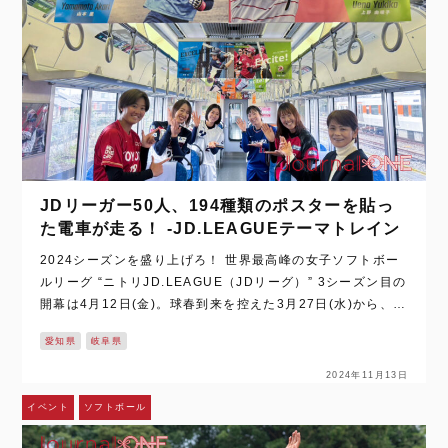
JDリーガー50人、194種類のポスターを貼っ
た電車が走る！ -JD.LEAGUEテーマトレイン
2024シーズンを盛り上げろ！ 世界最高峰の女子ソフトボー
ルリーグ “ニトリJD.LEAGUE（JDリーグ）” 3シーズン目の
開幕は4月12日(金)。球春到来を控えた3月27日(水)から、運
行される “JD.LEAGUEテーマトレイン” のお披露目会が東…
愛知県
岐阜県
2024年11月13日
イベント
ソフトボール