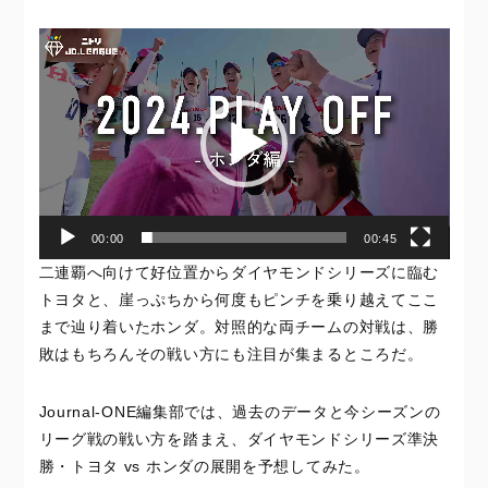
動
画
プ
レ
ー
ヤ
ー
00:00
00:45
二連覇へ向けて好位置からダイヤモンドシリーズに臨む
トヨタと、崖っぷちから何度もピンチを乗り越えてここ
まで辿り着いたホンダ。対照的な両チームの対戦は、勝
敗はもちろんその戦い方にも注目が集まるところだ。
Journal-ONE編集部では、過去のデータと今シーズンの
リーグ戦の戦い方を踏まえ、ダイヤモンドシリーズ準決
勝・トヨタ vs ホンダの展開を予想してみた。