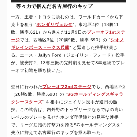
等々力で掴んだ名古屋行のキップ
一方、王者・トヨタに挑むのは、ワールドカードから下
克上を狙う “
ホンダリヴェルタ
”。東地区4位（18勝11
敗、勝率.621）から進んだ11月9日の
プレーオフ1stステ
ージ
では、西地区3位（20勝9敗、勝率.690）の ”
シオノ
ギレインボーストークス兵庫
” と緊迫した投手戦演じ
る。エース・Jailyn Ford（ジェイリン・フォード）投手
が、被安打2、13奪三振の完封劇を見せて3年連続でプレ
ーオフ初戦を勝ち抜いた。
翌日に行われた
プレーオフ2ndステージ
でも、西地区2位
（20勝9敗、勝率.690）の “
SG
ホールディングスギャラ
クシースターズ
“ を相手にジェイリン投手が連日の熱
投。この試合は、内外野のトップリーグならではの高い
レベルのプレーを見せたホンダ守備陣との見事な連携
で、リーグ屈指の打撃力を誇るSGホールディングスを1
失点に抑えて名古屋行のキップを掴み取った。