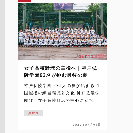
女子高校野球の主役へ｜神戸弘
陵学園93名が挑む最後の夏
神戸弘陵学園・93人の夏が始まる 全
国屈指の練習環境と文化 神戸弘陵学
園は、女子高校野球の中心に立ち続
ける名門だ。 その93名が迎える最後
兵庫県
の夏を追った取材は、梅雨空の下で
始まった。通常なら練習の中止や縮
2026年07月04日
小もあり得るコンディション。しか