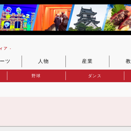
ア -
ーツ
人物
産業
野球
ダンス