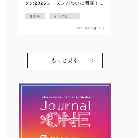
グの2026シーズンがついに開幕！！
静岡県掛川市を拠点に活動し、悲願
静岡県
インタビュー
の日本一を目指す【NECプラットフ
ォームズレッドファルコンズ】の戦
2026年05月01日
いが始まります。ここでは、個性豊
かな選…
もっと見る