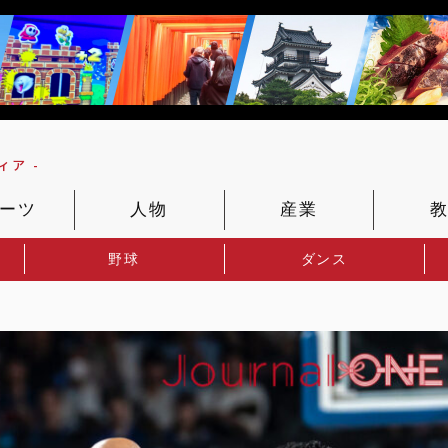
ア -
ーツ
人物
産業
野球
ダンス