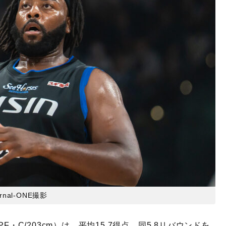
urnal-ONE撮影
・C/203cm）は、平均15.7得点、同5.8リバウンドを