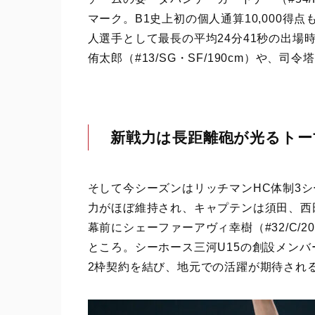
マーク。B1史上初の個人通算10,000得点も
人選手として最長の平均24分41秒の出場
侑太郎（#13/SG・SF/190cm）や、司令
新戦力は長距離砲が光るトー
そして今シーズンはリッチマンHC体制3
力がほぼ維持され、キャプテンは須田、西田優
幕前にシェーファーアヴィ幸樹（#32/C/
ところ。シーホース三河U15の創設メンバーで
2枠契約を結び、地元での活躍が期待され