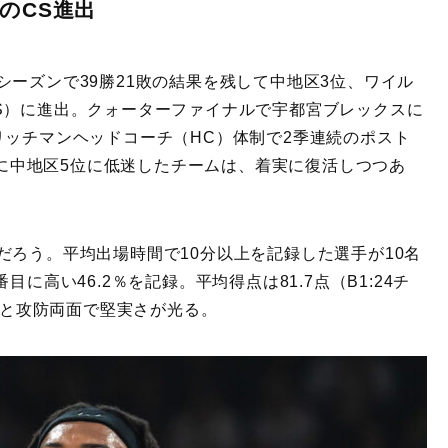
のCS進出
ーズンで39勝21敗の結果を残して中地区3位、ワイル
S）に進出。クォーターファイナルで宇都宮ブレックスに
リッチマンヘッドコーチ（HC）体制で2季連続のポスト
ズンに中地区5位に低迷したチームは、着実に復活しつつあ
だろう。平均出場時間で10分以上を記録した選手が10名
に高い46.2％を記録。平均得点は81.7点（B1:24チ
位）と攻防両面で堅実さが光る。