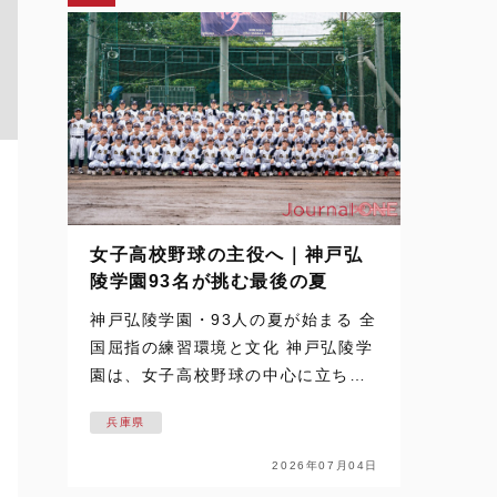
女子高校野球の主役へ｜神戸弘
陵学園93名が挑む最後の夏
神戸弘陵学園・93人の夏が始まる 全
国屈指の練習環境と文化 神戸弘陵学
園は、女子高校野球の中心に立ち続
ける名門だ。 その93名が迎える最後
兵庫県
の夏を追った取材は、梅雨空の下で
始まった。通常なら練習の中止や縮
2026年07月04日
小もあり得るコンディション。しか