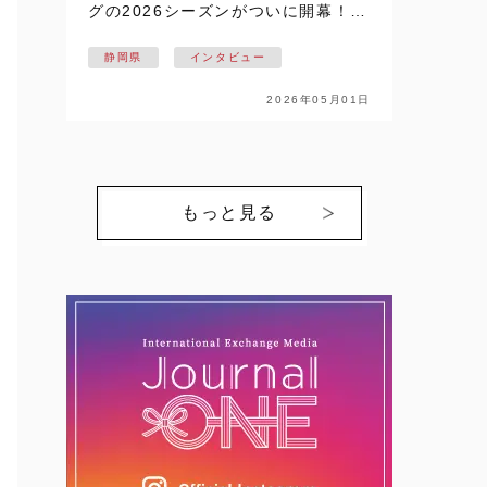
グの2026シーズンがついに開幕！！
静岡県掛川市を拠点に活動し、悲願
静岡県
インタビュー
の日本一を目指す【NECプラットフ
ォームズレッドファルコンズ】の戦
2026年05月01日
いが始まります。ここでは、個性豊
かな選…
もっと見る