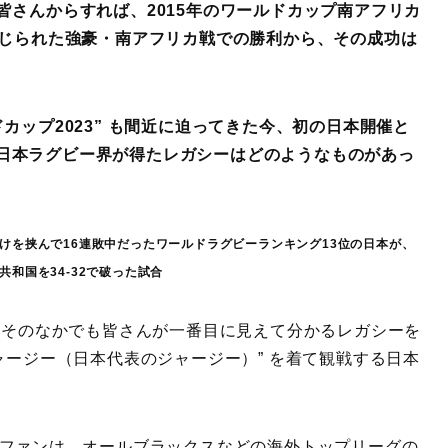
皆さんからすれば、2015年のワールドカップ南アフリカ
報じられた強豪・南アフリカ戦での勝利から、その成功は
カップ2023” も間近に迫ってきた今、初の日本開催と
 で日本ラグビー界が得たレガシーはどのようなものがあっ
けを挟んで16連敗中だったワールドラグビーランキング13位の日本が、
和国を34-32で破った試合
す。そのなかでも皆さんが一番目に見えて分かるレガシーを
ャージー（日本代表のジャージー）” を着て観戦する日本
人ファンは、オールブラックスなどの海外トップリーグの