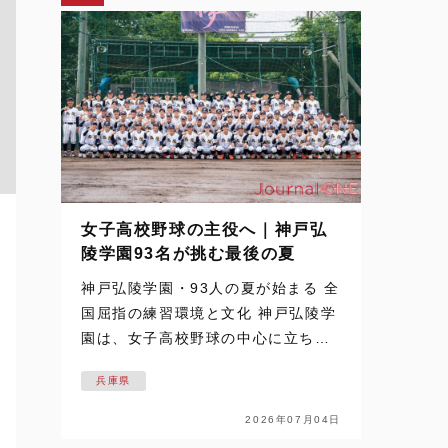
女子高校野球の主役へ｜神戸弘
陵学園93名が挑む最後の夏
神戸弘陵学園・93人の夏が始まる 全
国屈指の練習環境と文化 神戸弘陵学
園は、女子高校野球の中心に立ち続
ける名門だ。 その93名が迎える最後
兵庫県
の夏を追った取材は、梅雨空の下で
始まった。通常なら練習の中止や縮
2026年07月04日
小もあり得るコンディション。しか