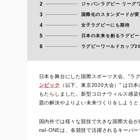
2
ジャパンラグビー リーグ
3
国際化のスタンダードが変
4
女子ラグビーにも期待
5
日本の未来を創るラグビー
6
ラグビーワールドカップ2
日本を舞台にした国際スポーツ大会、”ラグビ
ンピック
（以下、東京2020大会）” は
もたらしました。新型コロナウィルス感染
題の解決やよりよい未来づくりをしようと
国内外では様々な競技で大きな国際大会が続
nal-ONEは、各競技で活躍されるキー