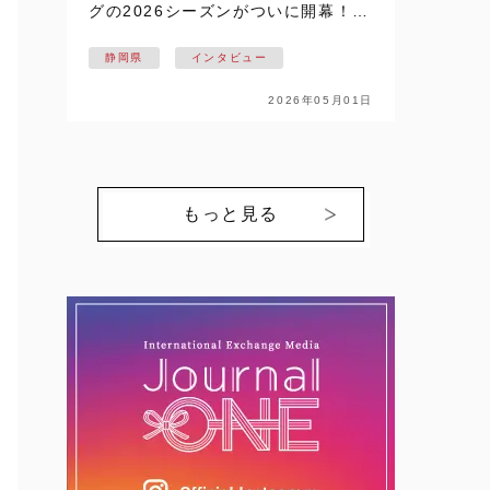
グの2026シーズンがついに開幕！！
静岡県掛川市を拠点に活動し、悲願
静岡県
インタビュー
の日本一を目指す【NECプラットフ
ォームズレッドファルコンズ】の戦
2026年05月01日
いが始まります。ここでは、個性豊
かな選…
もっと見る