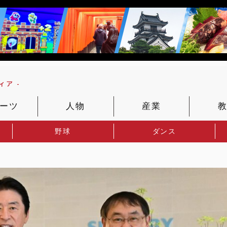
ア -
ーツ
人物
産業
野球
ダンス