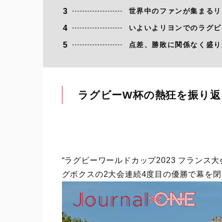
3
世界中のファンが集まるリ
4
いよいよリヨンでのラグビ
5
点差、勝敗に関係なく盛り
ラグビーW杯の熱狂を振り返
“ラグビーワールドカップ2023 フランス
グボクスの2大会連続4度目の優勝で幕を