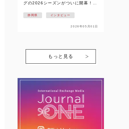
グの2026シーズンがついに開幕！！
静岡県掛川市を拠点に活動し、悲願
静岡県
インタビュー
の日本一を目指す【NECプラットフ
ォームズレッドファルコンズ】の戦
2026年05月01日
いが始まります。ここでは、個性豊
かな選…
もっと見る