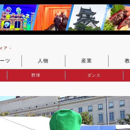
ア -
ーツ
人物
産業
野球
ダンス