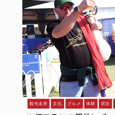
観光名所
文化
グルメ
体験
宿泊