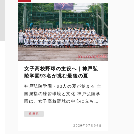
女子高校野球の主役へ｜神戸弘
陵学園93名が挑む最後の夏
神戸弘陵学園・93人の夏が始まる 全
国屈指の練習環境と文化 神戸弘陵学
園は、女子高校野球の中心に立ち続
ける名門だ。 その93名が迎える最後
兵庫県
の夏を追った取材は、梅雨空の下で
始まった。通常なら練習の中止や縮
2026年07月04日
小もあり得るコンディション。しか