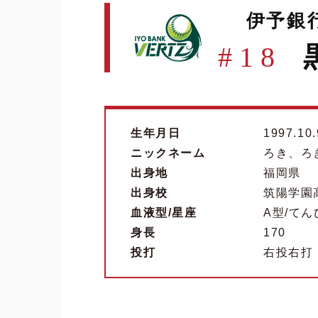
伊予銀
#18
生年月日
1997.10.
ニックネーム
ろき、ろ
出身地
福岡県
出身校
筑陽学園
血液型/星座
A型/て
身長
170
投打
右投右打