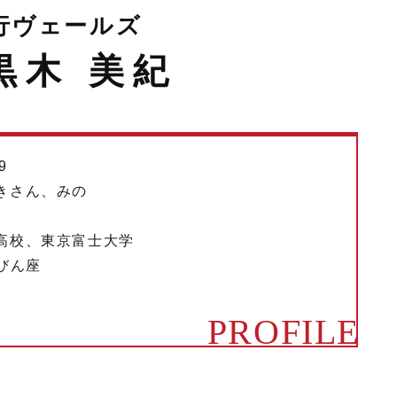
行ヴェールズ
黒木 美紀
9
きさん、みの
高校、東京富士大学
んびん座
PROFILE