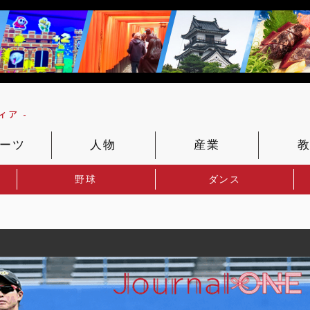
ア -
ーツ
人物
産業
野球
ダンス