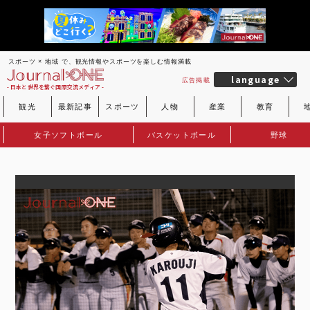
スポーツ × 地域 で、観光情報やスポーツを楽しむ情報満載
language
広告掲載
- 日本と世界を繋ぐ国際交流メディア -
観光
最新記事
スポーツ
人物
産業
教育
女子ソフトボール
バスケットボール
野球