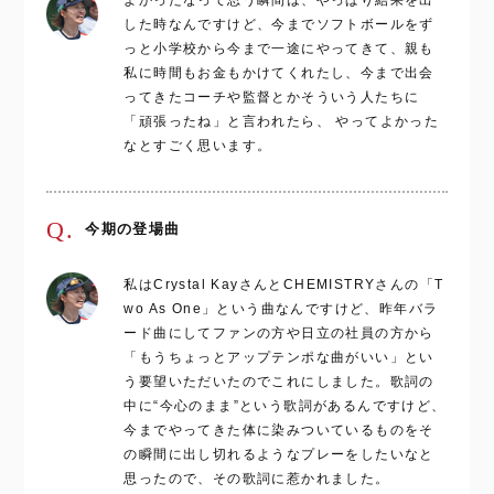
よかったなって思う瞬間は、やっぱり結果を出
した時なんですけど、今までソフトボールをず
っと小学校から今まで一途にやってきて、親も
私に時間もお金もかけてくれたし、今まで出会
ってきたコーチや監督とかそういう人たちに
「頑張ったね」と言われたら、 やってよかった
なとすごく思います。
Q.
今期の登場曲
私はCrystal KayさんとCHEMISTRYさんの「T
wo As One」という曲なんですけど、昨年バラ
ード曲にしてファンの方や日立の社員の方から
「もうちょっとアップテンポな曲がいい」とい
う要望いただいたのでこれにしました。歌詞の
中に“今心のまま”という歌詞があるんですけど、
今までやってきた体に染みついているものをそ
の瞬間に出し切れるようなプレーをしたいなと
思ったので、その歌詞に惹かれました。