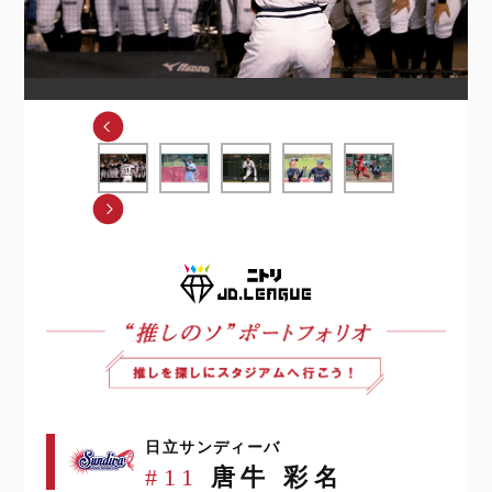
日立サンディーバ
唐牛 彩名
#11