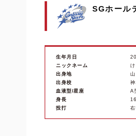
SGホール
生年月日
20
ニックネーム
け
出身地
山
出身校
神
血液型/星座
A
身長
1
投打
右