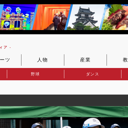
ア -
ーツ
人物
産業
野球
ダンス