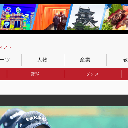
ア -
ーツ
人物
産業
野球
ダンス