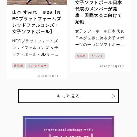
女子ソフトボール日本
代表のメンバーが発
山本 すみれ ＃26【N
表！国際大会に向けて
ECプラットフォームズ
始動
レッドファルコンズ・
女子ソフトボール日本代表
女子ソフトボール】
日本が世界に誇る女子スポ
NECプラットフォームズ
ーツの一つにソフトボール
レッドファルコンズ 女子
があります。これまで数多
ソフトボール・JDリーグ
群馬県
イベント
くの国際大会でも、表彰台
の2026シーズンがついに
に上がってきた日本代表。
静岡県
インタビュー
2026年05月29日
開幕！！ 静岡県掛川市を
先日、夏に控える大会に向
拠点に活動し、悲願の日本
2026年05月01日
けての2026年のメンバー
一を目指す【NECプラッ
がついに発表されました。
トフォームズレッドファル
今回、日本…
コンズ】の戦いが始まりま
もっと見る
す。ここでは、個性豊かな
選…