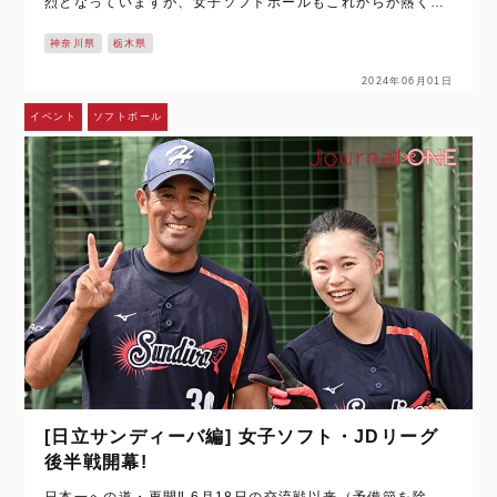
烈となっていますが、女子ソフトボールもこれからが熱くな
るんです‼ 世界最高峰の国内トップリーグ “JD”リーグ” は、
神奈川県
栃木県
負けたら終わりのノック…
2024年06月01日
イベント
ソフトボール
[日立サンディーバ編] 女子ソフト・JDリーグ
後半戦開幕!
日本一への道・再開‼ 6月18日の交流戦以来（予備節を除