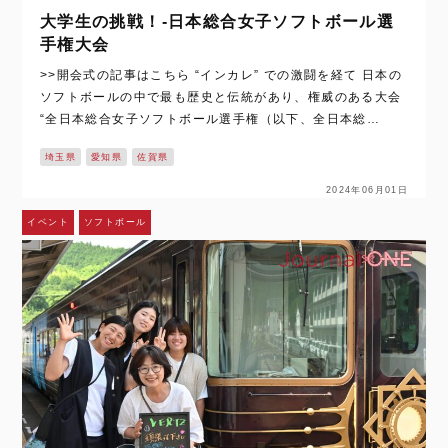
大学生の挑戦！-日本総合女子ソフトボール選
手権大会
>>開会式の記事はこちら “インカレ” での激闘を経て 日本の
ソフトボールの中で最も歴史と伝統があり、権威のある大会
“全日本総合女子ソフトボール選手権（以下、全日本総
合）”。佐賀県の太良町、白石町を会場に全国から集まった強
埼玉県
愛知県
佐賀県
豪32チームが “日…
2024年06月01日
イベント
ソフトボール