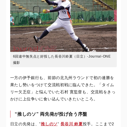
6回途中無失点と好投した長谷川鈴夏（日立）‐Journal-ONE
撮影
一方の伊予銀行も、前節の北九州ラウンドで初の連勝を
果たし勢いをつけて交流戦初戦に臨んできた。「タイム
リー欠乏症」と悩んでいた石村 寛監督も、交流戦をきっ
かけに上位争いに食い込んでいきたいところ。
“推しのソ” 両先発が投げ合う序盤
日立の先発は、”
推しのソ
”
長谷川 鈴夏
投手。ここまで2