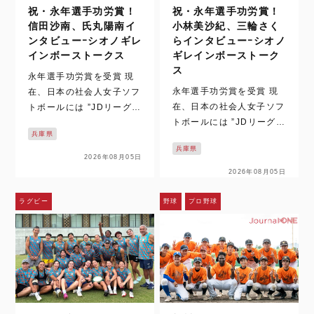
祝・永年選手功労賞！
祝・永年選手功労賞！
信田沙南、氏丸陽南イ
小林美沙紀、三輪さく
ンタビューｰシオノギレ
らインタビューｰシオノ
インボーストークス
ギレインボーストーク
ス
永年選手功労賞を受賞 現
永年選手功労賞を受賞 現
在、日本の社会人女子ソフ
在、日本の社会人女子ソフ
トボールには ”JDリーグと
トボールには ”JDリーグと
”日本女子ソフトボールリ
兵庫県
”日本女子ソフトボールリ
ーグ（以下、日本リー
兵庫県
ーグ（以下、日本リー
グ）” の2つ実業団リーグ
2026年08月05日
グ）” の2つ実業団リーグ
があります。そんな両リー
2026年08月05日
があります。そんな両リー
グで2026年度に在籍する
グで2026年度に在籍する
選手のうち、JDリーグ及
ラグビー
野球
プロ野球
選手のうち、JDリーグ及
び日本リーグでの在籍年数
び日本リーグでの在籍年数
が高校卒…
が高校卒…