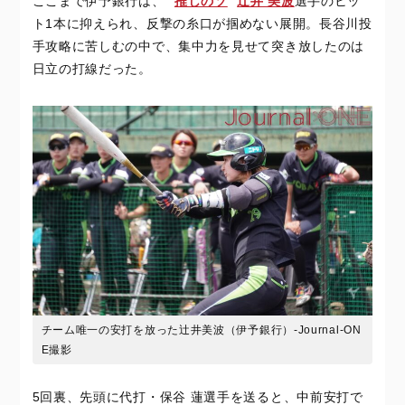
ここまで伊予銀行は、 “
推しのソ
”
辻井 美波
選手のヒッ
ト1本に抑えられ、反撃の糸口が掴めない展開。長谷川投
手攻略に苦しむの中で、集中力を見せて突き放したのは
日立の打線だった。
チーム唯一の安打を放った辻井美波（伊予銀行）-Journal-ON
E撮影
5回裏、先頭に代打・保谷 蓮選手を送ると、中前安打で