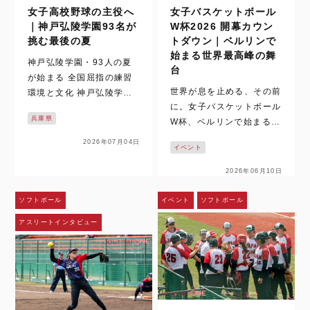
女子高校野球の主役へ
女子バスケットボール
｜神戸弘陵学園93名が
W杯2026 開幕カウン
挑む最後の夏
トダウン｜ベルリンで
始まる世界最高峰の舞
神戸弘陵学園・93人の夏
台
が始まる 全国屈指の練習
世界が息を止める、その前
環境と文化 神戸弘陵学園
に。女子バスケットボール
は、女子高校野球の中心に
兵庫県
W杯、ベルリンで始まる時
立ち続ける名門だ。 その9
間。 いまでは、女子バス
3名が迎える最後の夏を追
2026年07月04日
イベント
ケットボールの試合映像
った取材は、梅雨空の下で
は、テレビや配信、SNS
始まった。通常なら練習の
2026年06月10日
を通じて日常の風景になっ
中止や縮小もあり得るコン
た。ハイライトや切り取ら
ディション。しかし、神戸
ソフトボール
イベント
ソフトボール
れた一瞬を、何度でも目に
弘陵学園の…
アスリートインタビュー
することができる。さら
に、時差のある国か…