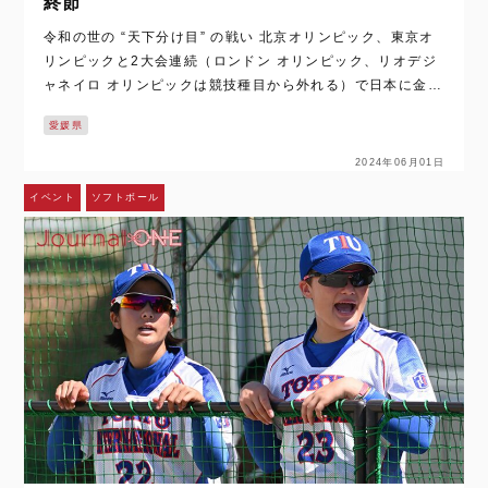
終節
令和の世の “天下分け目” の戦い 北京オリンピック、東京オ
リンピックと2大会連続（ロンドン オリンピック、リオデジ
ャネイロ オリンピックは競技種目から外れる）で日本に金メ
ダルをもたらした “女子ソフトボール”。伝説のピッチングで
愛媛県
日本中を沸かせた、上野 …
2024年06月01日
イベント
ソフトボール