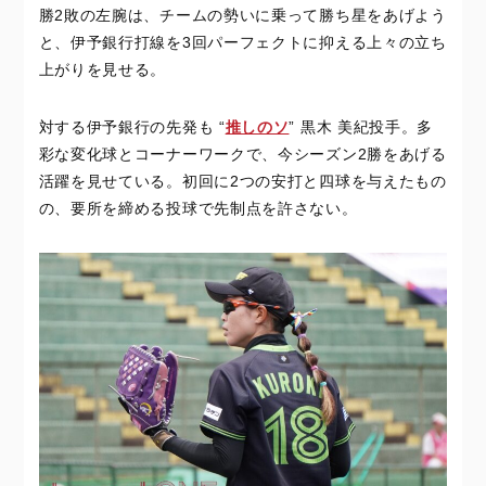
勝2敗の左腕は、チームの勢いに乗って勝ち星をあげよう
と、伊予銀行打線を3回パーフェクトに抑える上々の立ち
上がりを見せる。
対する伊予銀行の先発も “
推しのソ
” 黒木 美紀投手。多
彩な変化球とコーナーワークで、今シーズン2勝をあげる
活躍を見せている。初回に2つの安打と四球を与えたもの
の、要所を締める投球で先制点を許さない。