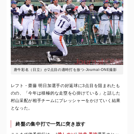
唐牛彩名（日立）が2点目の適時打を放つ-Journal-ONE撮影
レフト・齋藤 明日加選手の好返球に3点目を阻まれたも
のの、「今年は積極的な走塁を心掛けている」と話した
村山采配が相手チームにプレッシャーをかけていく結果
となった。
終盤の集中打で一気に突き放す