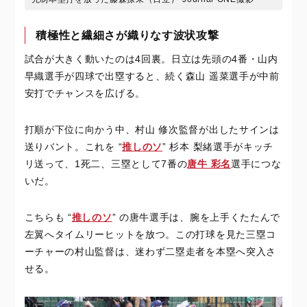
積極性と繊細さが織りなす波状攻撃
試合が大きく動いたのは4回裏。日立は先頭の4番・山内
早織選手が四球で出塁すると、続く森山 遥菜選手が中前
安打でチャンスを広げる。
打順が下位に向かう中、村山 修次監督が出したサインは
送りバント。これを “
推しのソ
” 杉本 梨緒選手がキッチ
リ送って、1死二、三塁として7番の
唐牛 彩名
選手につな
いだ。
こちらも “
推しのソ
” の唐牛選手は、腕を上手くたたんで
左翼へタイムリーヒットを放つ。この打球を見た三塁コ
ーチャーの村山監督は、迷わず二塁走者を本塁へ突入さ
せる。