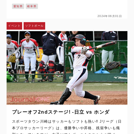
行される “JD.LEAGUEテーマトレイン” のお披露目会が東…
愛知県
岐阜県
2024年06月01日
イベント
ソフトボール
プレーオフ2ndステージ! -日立 vs ホンダ
スポーツタウン川崎はサッカーもソフトも熱い‼ Jリーグ（日
本プロサッカーリーグ）は、優勝争いや昇格、残留争いも熾