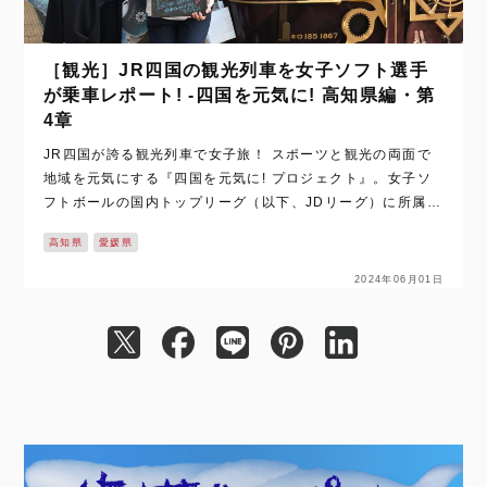
［観光］JR四国の観光列車を女子ソフト選手
が乗車レポート! -四国を元気に! 高知県編・第
4章
JR四国が誇る観光列車で女子旅！ スポーツと観光の両面で
地域を元気にする『四国を元気に! プロジェクト』。女子ソ
フトボールの国内トップリーグ（以下、JDリーグ）に所属し
ている、四国・愛媛県は松山市を本拠地とする 伊予銀行ヴェ
高知県
愛媛県
ールズ（以下、ヴェールズ）と、四…
2024年06月01日