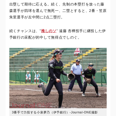
出塁して期待に応える。続く、先制の本塁打を放った藤
森選手が四球を選んで無死一、二塁とすると、2番・笠原
朱里選手が左中間に2点二塁打。
続くチャンスは、”
推しのソ
” 遠藤 杏樺投手に継投した伊
予銀行の采配が的中して無得点でしのぐ。
3番手で力投する小泉夢乃（伊予銀行）-Journal-ONE撮影