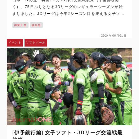
く）、75日ぶりとなるJDリーグのレギュラーシーズンが始
まりました。JDリーグは今年2シーズン目を迎える女子ソフ
トボールの国内トップリーグですが、そのレベルは世界トッ
神奈川県
岐阜県
プクラス！ オリンピック・東京…
2024年06月01日
イベント
ソフトボール
[伊予銀行編] 女子ソフト・JDリーグ交流戦最