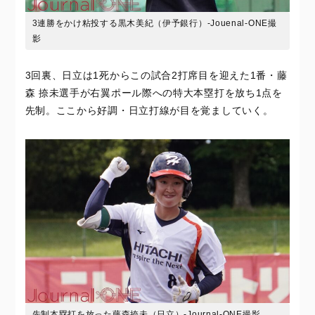
3連勝をかけ粘投する黒木美紀（伊予銀行）-Jouenal-ONE撮
影
3回裏、日立は1死からこの試合2打席目を迎えた1番・藤
森 捺未選手が右翼ポール際への特大本塁打を放ち1点を
先制。ここから好調・日立打線が目を覚ましていく。
先制本塁打を放った藤森捺未（日立）-Journal-ONE撮影