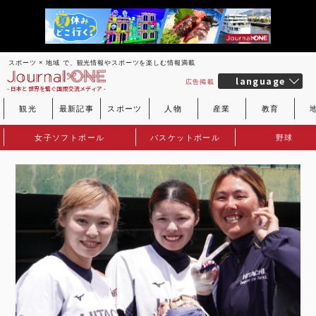
スポーツ × 地域 で、観光情報やスポーツを楽しむ情報満載
language
広告掲載
- 日本と世界を繋ぐ国際交流メディア -
観光
最新記事
スポーツ
人物
産業
教育
女子ソフトボール
バスケットボール
野球