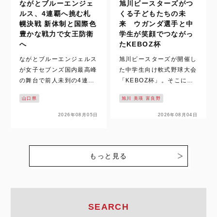
ながとブルーエンジェ
旭川ビースターズがつ
ルス、4連覇へ挑む札
くる子どもたちの未
幌決戦 新体制と国際色
来 ウガンダ選手と中
豊かな戦力で女王防衛
学生が笑顔でつながっ
へ
たKEBOZ杯
ながとブルーエンジェルス
旭川ビースターズが開催し
が女子セブンズ国内最高峰
た中学生向け軟式野球大会
の舞台で前人未到の4連覇
「KEBOZ杯」。そこには
に挑む。北海道・札幌で開
野球の勝敗を超えた価値が
山口県
旭川 美瑛 富良野
催されるグランドファイナ
あった。 ウガンダ出身選
ルを前に、王者の現在地と
手との交流、仲間との新た
2026年08月05日
2026年08月04日
強さの理由に迫る。 なが
な出会い、そして地域全体
とブルーエンジェルス、4
で子どもたちを育てようと
連覇を懸け札幌グランドフ
する大人たちの思い。スポ
ァイナルへ 8月9日（日…
ーツが地域にもたらす力
もっと見る
を、旭…
SEARCH