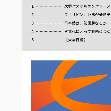
1
大学バスケをエンパワーメ
2
フィリピン、台湾が優勝チ
3
日本勢は、初優勝なるか
4
次世代にとって将来につな
5
【大会日程】