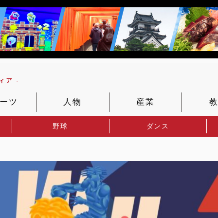
ア -
ーツ
人物
産業
野球
ダンス