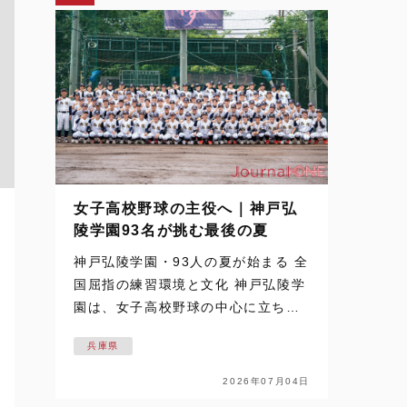
女子高校野球の主役へ｜神戸弘
陵学園93名が挑む最後の夏
神戸弘陵学園・93人の夏が始まる 全
国屈指の練習環境と文化 神戸弘陵学
園は、女子高校野球の中心に立ち続
ける名門だ。 その93名が迎える最後
兵庫県
の夏を追った取材は、梅雨空の下で
始まった。通常なら練習の中止や縮
2026年07月04日
小もあり得るコンディション。しか