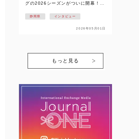
グの2026シーズンがついに開幕！！
静岡県掛川市を拠点に活動し、悲願
静岡県
インタビュー
の日本一を目指す【NECプラットフ
ォームズレッドファルコンズ】の戦
2026年05月01日
いが始まります。ここでは、個性豊
かな選…
もっと見る