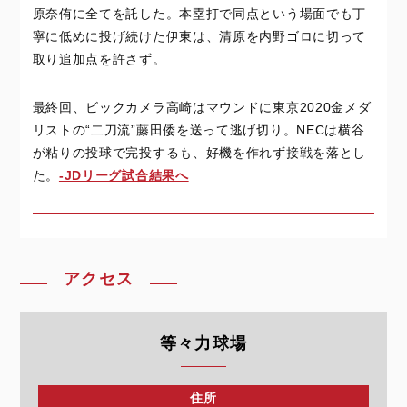
原奈侑に全てを託した。本塁打で同点という場面でも丁
寧に低めに投げ続けた伊東は、清原を内野ゴロに切って
取り追加点を許さず。
最終回、ビックカメラ高崎はマウンドに東京2020金メダ
リストの“二刀流”藤田倭を送って逃げ切り。NECは横谷
が粘りの投球で完投するも、好機を作れず接戦を落とし
た。
-JDリーグ試合結果へ
アクセス
等々力球場
住所