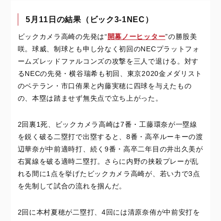
5月11日の結果（ビック3‐1NEC）
ビックカメラ高崎の先発は“
開幕ノーヒッター
”の勝股美
咲。球威、制球とも申し分なく初回のNECプラットフォ
ームズレッドファルコンズの攻撃を三人で退ける。対す
るNECの先発・横谷瑞希も初回、東京2020金メダリスト
のベテラン・市口侑果と内藤実穂に四球を与えたもの
の、本塁は踏ませず無失点で立ち上がった。
2回裏1死、ビックカメラ高崎は7番・工藤環奈が一塁線
を鋭く破る二塁打で出塁すると、8番・高卒ルーキーの渡
辺華奈が中前適時打、続く9番・高卒二年目の井出久美が
右翼線を破る適時二塁打。さらに内野の挟殺プレーが乱
れる間に1点を挙げたビックカメラ高崎が、若い力で3点
を先制して試合の流れを掴んだ。
2回に本村夏穂が二塁打、4回には清原奈侑が中前安打を