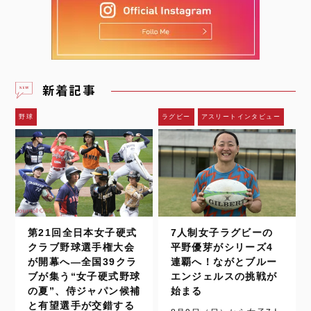
新着記事
野球
ラグビー
アスリートインタビュー
第21回全日本女子硬式
7人制女子ラグビーの
クラブ野球選手権大会
平野優芽がシリーズ4
が開幕へ―全国39クラ
連覇へ！ながとブルー
ブが集う“女子硬式野球
エンジェルスの挑戦が
の夏”、侍ジャパン候補
始まる
と有望選手が交錯する