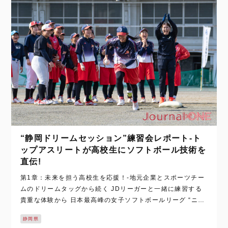
“静岡ドリームセッション”練習会レポート-ト
ップアスリートが高校生にソフトボール技術を
直伝!
第1章：未来を担う高校生を応援！-地元企業とスポーツチー
ムのドリームタッグから続く JDリーガーと一緒に練習する
貴重な体験から 日本最高峰の女子ソフトボールリーグ “ニト
リJD.LEAGUE（以下、JDリーグ）”で唯一静岡県を拠点に
静岡県
しているチーム、“N…