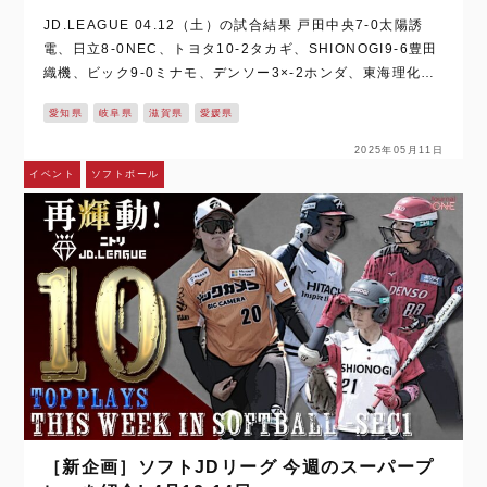
JD.LEAGUE 04.12（土）の試合結果 戸田中央7‐0太陽誘
電、日立8‐0NEC、トヨタ10‐2タカギ、SHIONOGI9‐6豊田
織機、ビック9‐0ミナモ、デンソー3×‐2ホンダ、東海理化4‐
1日本精工、SGH6‐1伊予銀行 ※下のバナーをクリ…
愛知県
岐阜県
滋賀県
愛媛県
2025年05月11日
イベント
ソフトボール
［新企画］ソフトJDリーグ 今週のスーパープ