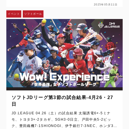
2025年05月11日
イベント
ソフトボール
ソフトJDリーグ第3節の試合結果‐4月26・27
日
JD.LEAGUE 04.26（土）の試合結果 太陽誘電6×‐5ミナ
モ、トヨタ3×‐2タカギ、SGH3‐0日立、戸田中央5‐2ビッ
ク、豊田織機7‐1SHIONOGI、伊予銀行7‐3NEC、ホンダ3×‐