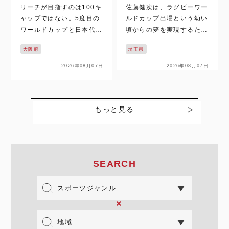
リーチが目指すのは100キ
佐藤健次は、ラグビーワー
ャップではない。5度目の
ルドカップ出場という幼い
ワールドカップと日本代表
頃からの夢を実現するた
の勝利へ。37歳のレジェ
め、日本代表3年目のシー
大阪府
埼玉県
ンドは今なお進化を続けて
ズンに挑んでいる。 日本
いる。 リーチ、5度目のワ
代表の『2』番を目指す若
2026年08月07日
2026年08月07日
ールドカップへ挑む新たな
きフッカーは、課題である
使命 2008年から桜のジャ
「一貫性」と向き合う。そ
ージーで積み上げたキャッ
して、世界との戦い、加え
プ数は95。今年…
て将来的な海外挑戦も見据
もっと見る
えている…
SEARCH
×