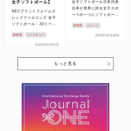
女子ソフトボール日本代表
女子ソフトボール】
日本が世界に誇る女子スポ
NECプラットフォームズ
ーツの一つにソフトボール
レッドファルコンズ 女子
があります。これまで数多
ソフトボール・JDリーグ
群馬県
イベント
くの国際大会でも、表彰台
の2026シーズンがついに
に上がってきた日本代表。
静岡県
インタビュー
2026年05月29日
開幕！！ 静岡県掛川市を
先日、夏に控える大会に向
拠点に活動し、悲願の日本
2026年05月01日
けての2026年のメンバー
一を目指す【NECプラッ
がついに発表されました。
トフォームズレッドファル
今回、日本…
コンズ】の戦いが始まりま
もっと見る
す。ここでは、個性豊かな
選…