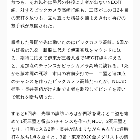
放つも、それ以外は勝股の好投に走者が出ないNEC打
線。対するビックカメラ高崎打線も、工藤がこの日2本目
の安打を放つも、立ち直った横谷を捕まえきれず再びの
投手戦が展開された。
膠着した展開で先に動いたのはビックカメラ高崎。5回か
ら好投の先発・勝股に代えて伊東杏珠をマウンドに送
る。期待に応えて伊東が三者凡退でNEC打線を抑える
と、追加点のチャンスがビックカメラ高崎に訪れる。1死
から藤本麗の死球、市口の右前安打で一、二塁と追加点
のチャンスを作ったビックカメラ高崎だったが、NECの
捕手・長井美侑がけん制で走者を刺殺してピンチを凌い
で流れを断ち切った。
すると6回表、先頭の諏訪いろはが四球を選ぶと二盗を絡
めて1死三塁と得点のチャンスを作ったNEC。2死三塁と
なり、打席に入る2番・長井が詰まりながらも左前に適時
打を放ち1点を返すと、3番・東京2020金メダリストの清