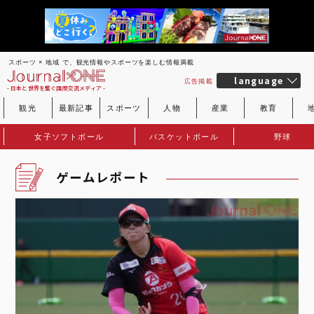
スポーツ × 地域 で、観光情報やスポーツを楽しむ情報満載
language
広告掲載
- 日本と世界を繋ぐ国際交流メディア -
観光
最新記事
スポーツ
人物
産業
教育
女子ソフトボール
バスケットボール
野球
ゲームレポート