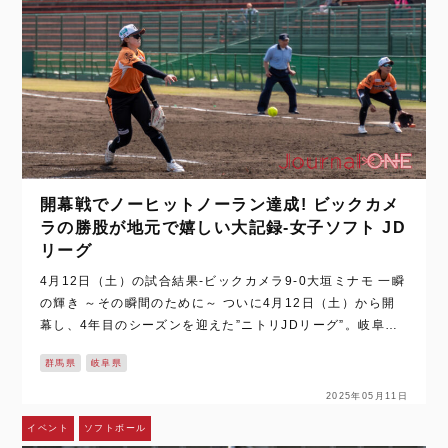
開幕戦でノーヒットノーラン達成! ビックカメ
ラの勝股が地元で嬉しい大記録-女子ソフト JD
リーグ
4月12日（土）の試合結果-ビックカメラ9-0大垣ミナモ 一瞬
の輝き ～その瞬間のために～ ついに4月12日（土）から開
幕し、4年目のシーズンを迎えた”ニトリJDリーグ”。岐阜県
大垣市の大垣北公園野球場で行われたのは、地元大垣市を拠
群馬県
岐阜県
点としている”大垣ミ…
2025年05月11日
イベント
ソフトボール