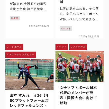
台
が始まる 全国屈指の練習
世界が息を止める、その前
環境と文化 神戸弘陵学園
に。女子バスケットボール
は、女子高校野球の中心に
兵庫県
W杯、ベルリンで始まる時
立ち続ける名門だ。 その9
間。 いまでは、女子バス
3名が迎える最後の夏を追
2026年07月04日
イベント
ケットボールの試合映像
った取材は、梅雨空の下で
は、テレビや配信、SNS
始まった。通常なら練習の
2026年06月10日
を通じて日常の風景になっ
中止や縮小もあり得るコン
た。ハイライトや切り取ら
ディション。しかし、神戸
ソフトボール
イベント
ソフトボール
れた一瞬を、何度でも目に
弘陵学園の…
アスリートインタビュー
することができる。さら
に、時差のある国か…
女子ソフトボール日本
代表のメンバーが発
山本 すみれ ＃26【N
表！国際大会に向けて
ECプラットフォームズ
始動
レッドファルコンズ・