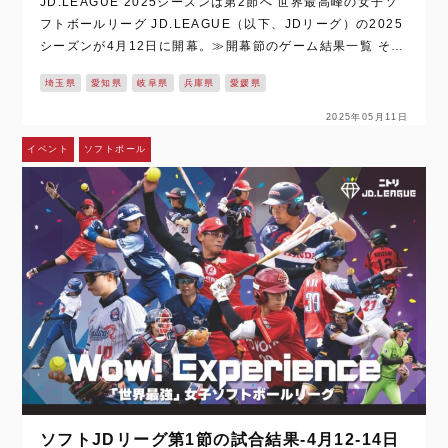
JD.LEAGUE 2025シーズンは第2節へ 世界最高峰の女子ソ
フトボールリーグ JD.LEAGUE（以下、JDリーグ）の2025
シーズンが4月12日に開幕。≫開幕節のゲーム結果一覧 その
翌週には、会場を埼玉県さいたま市、愛知県豊田市、兵庫県
埼玉県
愛知県
岐阜県
兵庫県
愛媛県
尼崎市に…
2025年05月11日
イベント
ソフトボール
ソフトJDリーグ第1節の試合結果‐4月12‐14日