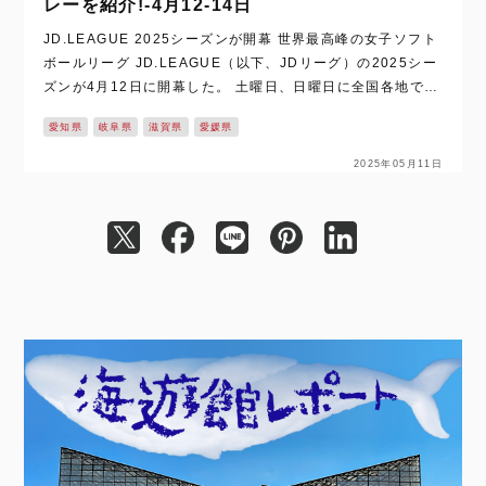
レーを紹介!‐4月12‐14日
JD.LEAGUE 2025シーズンが開幕 世界最高峰の女子ソフト
ボールリーグ JD.LEAGUE（以下、JDリーグ）の2025シー
ズンが4月12日に開幕した。 土曜日、日曜日に全国各地で開
催されるJDリーグ公式戦。この開幕節は愛知県安城市、岐阜
愛知県
岐阜県
滋賀県
愛媛県
県大垣…
2025年05月11日