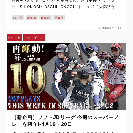
織機9‐0タカギ、ビック8‐0東海理化、戸田中央4‐1デンソ
ー、SHIONOGI4‐3SGHHIONOGI、トヨタ12‐1太陽誘電、
ホンダ5‐3日立、日本精工2‐0伊予銀行 ※下の…
埼玉県
愛知県
兵庫県
愛媛県
2025年05月11日
イベント
ソフトボール
［新企画］ソフトJDリーグ 今週のスーパープ
レーを紹介!‐4月19・20日