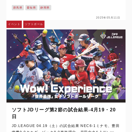
2デンソー、日本精工2×‐1東海理化 ※下のバナーを…
群馬県
愛知県
静岡県
2025年05月11日
イベント
ソフトボール
ソフトJDリーグ第2節の試合結果‐4月19・20
日
JD.LEAGUE 04.19（土）の試合結果 NEC6‐1ミナモ、豊田