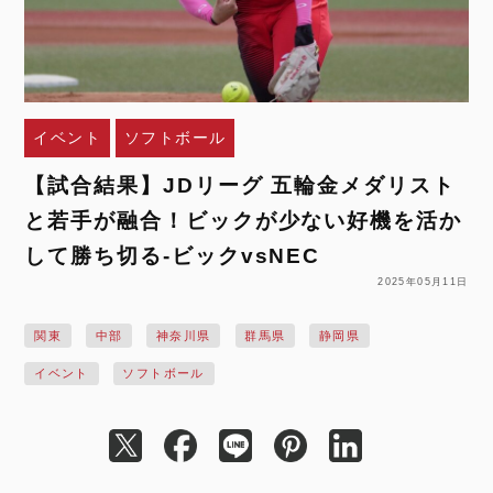
イベント
ソフトボール
【試合結果】JDリーグ 五輪金メダリスト
と若手が融合！ビックが少ない好機を活か
して勝ち切る-ビックvsNEC
2025年05月11日
関東
中部
神奈川県
群馬県
静岡県
イベント
ソフトボール