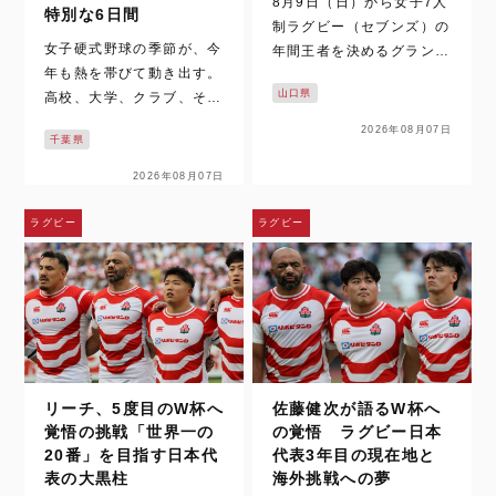
8月9日（日）から女子7人
特別な6日間
制ラグビー（セブンズ）の
女子硬式野球の季節が、今
年間王者を決めるグランド
年も熱を帯びて動き出す。
ファイナルがついに始ま
山口県
高校、大学、クラブ、そし
る。今回の舞台は北海道札
て日本代表――カテゴリー
幌市の大和ハウス プレミ
2026年08月07日
千葉県
を越えて選手たちが躍動す
ストドーム。太陽生命ウィ
る夏。その中心に位置する
メンズセブンズシリーズ2
2026年08月07日
のが、第21回全日本女子
026の現在首位に立つ、な
硬式クラブ野球選手権大会
がとブルーエンジェルスは
ラグビー
ラグビー
だ。 今年は例年以上に特
4連覇を狙い最…
別な意味を持つ。 前年度
王者…
リーチ、5度目のW杯へ
佐藤健次が語るW杯へ
覚悟の挑戦「世界一の
の覚悟 ラグビー日本
20番」を目指す日本代
代表3年目の現在地と
表の大黒柱
海外挑戦への夢