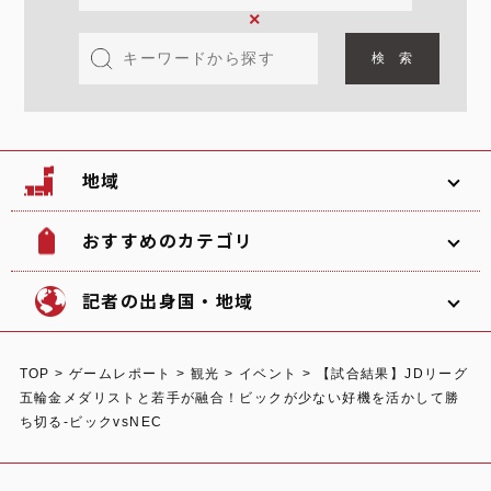
×
地域
おすすめのカテゴリ
韓国
北海道
ソフトボール
観光名所
記者の出身国・地域
文化
グルメ
TOP
>
ゲームレポート
>
観光
>
イベント
>
【試合結果】JDリーグ
体験
宿泊
五輪金メダリストと若手が融合！ビックが少ない好機を活かして勝
東北
関東
中部
ち切る-ビックvsNEC
ショッピング
スポーツ
オーストラリア
ガーナ/日本
イタリア