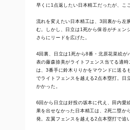
早くに1点返したい日本精工だったが、こ
流れを変えたい日本精工は、3回裏から左
む。しかし、日立は1死から保谷がチェン
さらにリードを広げた。
4回裏、日立は1死から8番・北原花菜絵が
表の藤森捺美がライトフェンス当てる適時
は、3番手に鈴木りりかをマウンドに送る
でライトフェンスを越える2点本塁打。日立
かかった。
6回から日立は好投の坂本に代え、田内愛
果を出せなかった日本精工は、2死二塁か
発。左翼フェンスを越える2点本塁打で追