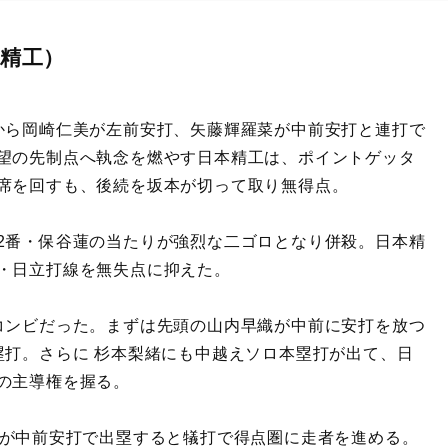
本精工）
から岡崎仁美が左前安打、矢藤輝羅菜が中前安打と連打で
望の先制点へ執念を燃やす日本精工は、ポイントゲッタ
席を回すも、後続を坂本が切って取り無得点。
2番・保谷蓮の当たりが強烈な二ゴロとなり併殺。日本精
・日立打線を無失点に抑えた。
コンビだった。まずは先頭の山内早織が中前に安打を放つ
塁打。さらに 杉本梨緒にも中越えソロ本塁打が出て、日
の主導権を握る。
みが中前安打で出塁すると犠打で得点圏に走者を進める。