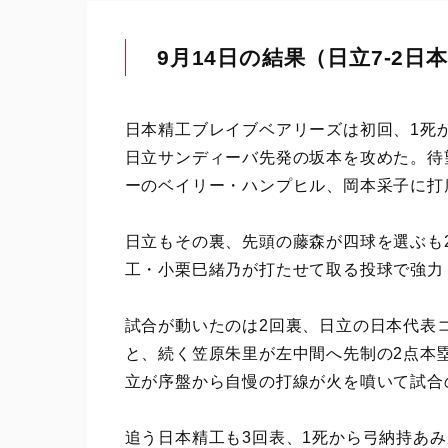
9月14日の結果（日立7-2日
日本精工ブレイブベアリーズは初回、1死
日立サンディーバ先発の坂本を攻めた。待
ーのベイリー・ハンプヒル、岡本采子に打
日立もその裏、先頭の藤森が四球を選ぶも
工・小栗巳緒乃が打たせて取る投球で強力
試合が動いたのは2回裏、日立の日本代表
と、続く笠原朱里が左中間へ先制の2点本
立が序盤から自慢の打線が火を噴いて試合
追う日本精工も3回表、1死から弓納持あ