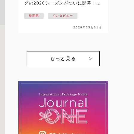
グの2026シーズンがついに開幕！！
静岡県掛川市を拠点に活動し、悲願
静岡県
インタビュー
の日本一を目指す【NECプラットフ
ォームズレッドファルコンズ】の戦
2026年05月01日
いが始まります。ここでは、個性豊
かな選…
もっと見る