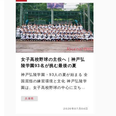
女子高校野球の主役へ｜神戸弘
陵学園93名が挑む最後の夏
神戸弘陵学園・93人の夏が始まる 全
国屈指の練習環境と文化 神戸弘陵学
園は、女子高校野球の中心に立ち続
ける名門だ。 その93名が迎える最後
兵庫県
の夏を追った取材は、梅雨空の下で
始まった。通常なら練習の中止や縮
2026年07月04日
小もあり得るコンディション。しか