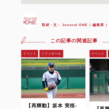
取材・文：
Journal ONE（ 編集部 
この記事の関連記事
イベント
ソフトボール
イベント
【再輝動】坂本 実桜-
【再