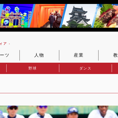
ア -
ーツ
人物
産業
野球
ダンス