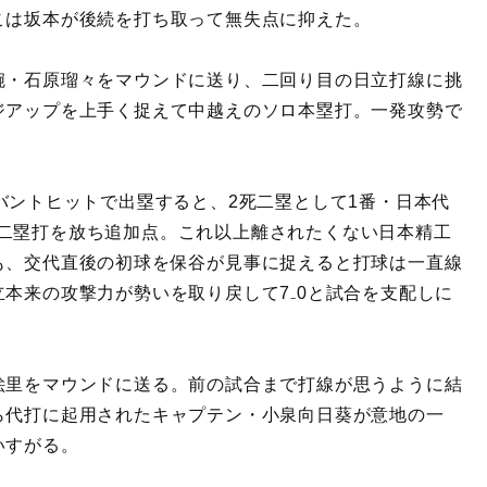
こは坂本が後続を打ち取って無失点に抑えた。
腕・石原瑠々をマウンドに送り、二回り目の日立打線に挑
ジアップを上手く捉えて中越えのソロ本塁打。一発攻勢で
バントヒットで出塁すると、2死二塁として1番・日本代
二塁打を放ち追加点。これ以上離されたくない日本精工
も、交代直後の初球を保谷が見事に捉えると打球は一直線
本来の攻撃力が勢いを取り戻して7₋0と試合を支配しに
絵里をマウンドに送る。前の試合まで打線が思うように結
ら代打に起用されたキャプテン・小泉向日葵が意地の一
いすがる。