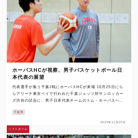
ホーバスHCが視察、男子バスケットボール日
本代表の展望
代表選手が集う千葉J戦にホーバスHCが来場 10月25日にら
らアリーナ東京ベイで行われた千葉ジェッツ対サンロッカー
ズ渋谷の試合に、男子日本代表チームのトム・ホーバスヘッ
ドコーチが視察に訪れ、ハーフタイム中にメディアの取材に
千葉県
応じた。 「この試合（対戦カー…
2025年11月25日
ソフトボール