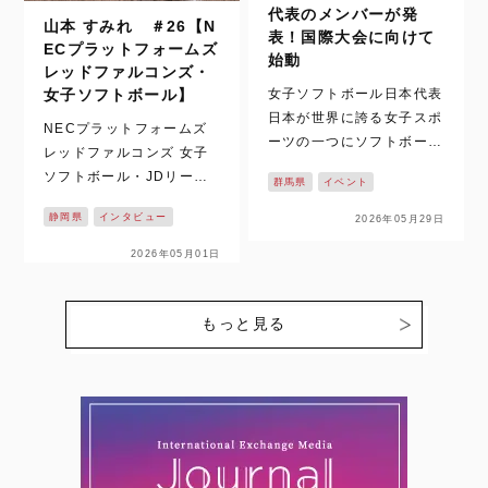
代表のメンバーが発
山本 すみれ ＃26【N
表！国際大会に向けて
ECプラットフォームズ
始動
レッドファルコンズ・
女子ソフトボール日本代表
女子ソフトボール】
日本が世界に誇る女子スポ
NECプラットフォームズ
ーツの一つにソフトボール
レッドファルコンズ 女子
があります。これまで数多
ソフトボール・JDリーグ
群馬県
イベント
くの国際大会でも、表彰台
の2026シーズンがついに
に上がってきた日本代表。
静岡県
インタビュー
2026年05月29日
開幕！！ 静岡県掛川市を
先日、夏に控える大会に向
拠点に活動し、悲願の日本
2026年05月01日
けての2026年のメンバー
一を目指す【NECプラッ
がついに発表されました。
トフォームズレッドファル
今回、日本…
コンズ】の戦いが始まりま
もっと見る
す。ここでは、個性豊かな
選…