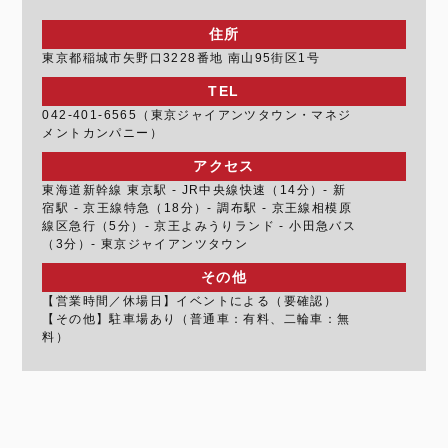
住所
東京都稲城市矢野口3228番地 南山95街区1号
TEL
042-401-6565（東京ジャイアンツタウン・マネジ
メントカンパニー）
アクセス
東海道新幹線 東京駅 - JR中央線快速（14分）- 新
宿駅 - 京王線特急（18分）- 調布駅 - 京王線相模原
線区急行（5分）- 京王よみうりランド - 小田急バス
（3分）- 東京ジャイアンツタウン
その他
【営業時間／休場日】イベントによる（要確認）
【その他】駐車場あり（普通車：有料、二輪車：無
料）