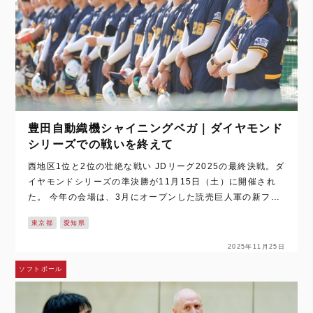
豊田自動織機シャイニングベガ｜ダイヤモンド
シリーズでの戦いを終えて
西地区1位と2位の壮絶な戦い JDリーグ2025の最終決戦。ダ
イヤモンドシリーズの準決勝が11月15日（土）に開催され
た。 今年の会場は、3月にオープンした読売巨人軍の新ファ
ーム球場「ジャイアンツタウンスタジアム」。年間女王を決
東京都
愛知県
めるに相応しい環境だ…
2025年11月25日
ソフトボール