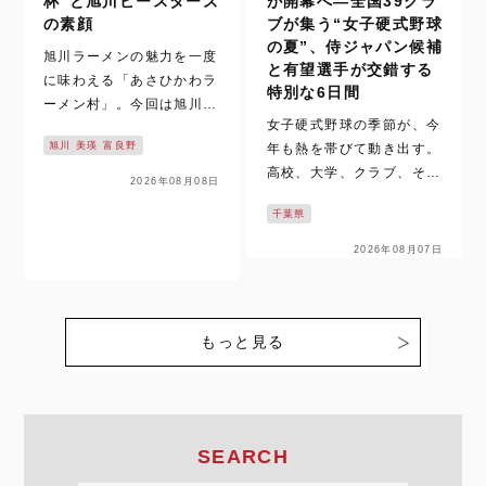
杯”と旭川ビースターズ
が開幕へ―全国39クラ
の素顔
ブが集う“女子硬式野球
の夏”、侍ジャパン候補
旭川ラーメンの魅力を一度
と有望選手が交錯する
に味わえる「あさひかわラ
特別な6日間
ーメン村」。今回は旭川ビ
女子硬式野球の季節が、今
ースターズの選手たちが名
旭川 美瑛 富良野
年も熱を帯びて動き出す。
店を巡り、本場の味と街の
高校、大学、クラブ、そし
魅力を紹介する。 そもそ
2026年08月08日
て日本代表――カテゴリー
も、「旭川ラーメン」は北
千葉県
を越えて選手たちが躍動す
海道を代表するグルメのひ
る夏。その中心に位置する
とつである。そして、その
2026年08月07日
のが、第21回全日本女子
魅力を一度に味わえる場所
硬式クラブ野球選手権大会
が、旭…
だ。 今年は例年以上に特
別な意味を持つ。 前年度
もっと見る
王者…
SEARCH