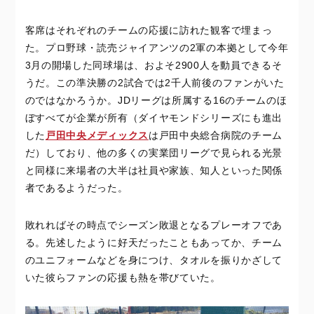
客席はそれぞれのチームの応援に訪れた観客で埋まっ
た。プロ野球・読売ジャイアンツの2軍の本拠として今年
3月の開場した同球場は、およそ2900人を動員できるそ
うだ。この準決勝の2試合では2千人前後のファンがいた
のではなかろうか。JDリーグは所属する16のチームのほ
ぼすべてが企業が所有（ダイヤモンドシリーズにも進出
した
戸田中央メディックス
は戸田中央総合病院のチーム
だ）しており、他の多くの実業団リーグで見られる光景
と同様に来場者の大半は社員や家族、知人といった関係
者であるようだった。
敗れればその時点でシーズン敗退となるプレーオフであ
る。先述したように好天だったこともあってか、チーム
のユニフォームなどを身につけ、タオルを振りかざして
いた彼らファンの応援も熱を帯びていた。