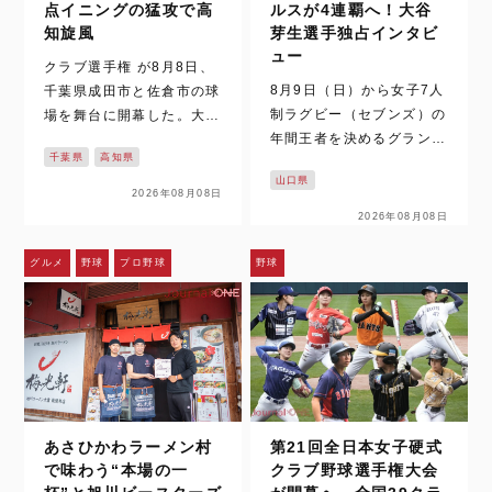
点イニングの猛攻で高
ルスが4連覇へ！大谷
知旋風
芽生選手独占インタビ
ュー
クラブ選手権 が8月8日、
8月9日（日）から女子7人
千葉県成田市と佐倉市の球
制ラグビー（セブンズ）の
場を舞台に開幕した。大会
年間王者を決めるグランド
初日から厳しい炎天下で7
千葉県
高知県
ファイナルがついに始ま
試合が行われた。それで
山口県
る。今回の舞台は北海道札
も、全国から集まった女子
2026年08月08日
幌市の大和ハウス プレミ
硬式野球クラブチームは、
2026年08月08日
ストドーム。太陽生命ウィ
熱戦を繰り広げた。 佐倉
メンズセブンズシリーズ2
市の長嶋茂雄記念岩名球場
グルメ
野球
プロ野球
野球
026の現在首位に立つ、な
で行われた第1試合。10C
がとブルーエンジェルスは
ar…
4連覇を狙い最…
あさひかわラーメン村
第21回全日本女子硬式
で味わう“本場の一
クラブ野球選手権大会