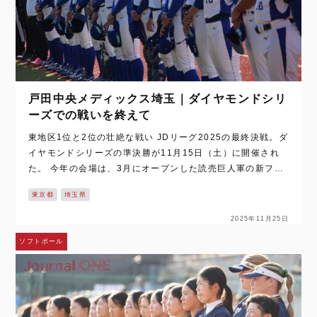
戸田中央メディックス埼玉｜ダイヤモンドシリ
ーズでの戦いを終えて
東地区1位と2位の壮絶な戦い JDリーグ2025の最終決戦。ダ
イヤモンドシリーズの準決勝が11月15日（土）に開催され
た。 今年の会場は、3月にオープンした読売巨人軍の新ファ
ーム球場「ジャイアンツタウンスタジアム」。年間女王を決
東京都
埼玉県
めるに相応しい環境だ。ま…
2025年11月25日
ソフトボール