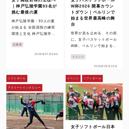
女子高校野球の主役へ
女子バスケットボール
｜神戸弘陵学園93名が
W杯2026 開幕カウン
挑む最後の夏
トダウン｜ベルリンで
始まる世界最高峰の舞
神戸弘陵学園・93人の夏
台
が始まる 全国屈指の練習
世界が息を止める、その前
環境と文化 神戸弘陵学園
に。女子バスケットボール
は、女子高校野球の中心に
兵庫県
W杯、ベルリンで始まる時
立ち続ける名門だ。 その9
間。 いまでは、女子バス
3名が迎える最後の夏を追
2026年07月04日
イベント
ケットボールの試合映像
った取材は、梅雨空の下で
は、テレビや配信、SNS
始まった。通常なら練習の
2026年06月10日
を通じて日常の風景になっ
中止や縮小もあり得るコン
た。ハイライトや切り取ら
ディション。しかし、神戸
ソフトボール
イベント
ソフトボール
れた一瞬を、何度でも目に
弘陵学園の…
アスリートインタビュー
することができる。さら
に、時差のある国か…
女子ソフトボール日本