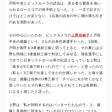
戸田中央とビックカメラの試合は、見る者も緊張を強い
られるロースコアの投手戦となった。と、一文で記すだ
けではどこか足りない。1点差の試合の中に潮の満ち引き
のある攻防があった。
その中心にいたのが、ビックカメラの
上野由岐子
と戸田
中央の後藤という、2人の日本代表選手だった。1回表。
戸田が相手を3者連続三振に切ってとると、その裏には上
野も同様に3者連続三振で対抗してみせる。現役選手にし
てすでに日本ソフトボール界の伝説となっている上野は
「彼女が3三振で終わったので『くっそー』と思ったので
（私も）3三振で仕返しできたのが嬉しかった」と振り返
れば、後藤は自身の3奪三振で「チームに火が付くかなと
思っていたらその裏に同じことをされてこれは長期戦」
になると感じたと語った。
上野は「私が対戦するのはバッターたちなので」と、後
藤と直接的に対決をしているわけではないとしつつも、