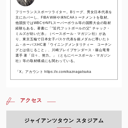
フリーランススポーツライター。Bリーグ、男女日本代表を
主にカバーし、FIBA W杯や米NCAAトーナメントを取材。
他競技ではWBCやNFLスーパーボウル等の国際大会の取材
経験もある。著書に「''近代フットボールの父'' チャック・
ミルズが紡いだ糸」（ベースボール・マガジン社）があ
り、東京五輪で日本女子バスケ代表を銀メダルに導いたト
ム・ホーバスHC著「ウイニングメンタリティー コーチン
グとは信じること」、川崎ブレイブサンダース・篠山竜青
選手 著「日々、努力。」（ともにベースボール・マガジン
社）等の取材構成にも関わっている。
「X」アカウント https://x.com/kaznagatsuka
アクセス
ジャイアンツタウン スタジアム