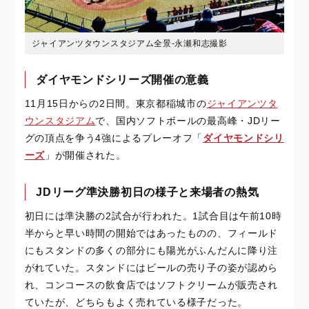
ジャイアンツタウンスタジアム全景-永瀬和志撮影
ダイヤモンドシリーズ開催の意義
11月15日からの2日間。東京都稲城市の
ジャイアンツタ
ウンスタジアム
で、国内ソフトボールの最高峰・JDリー
グの頂点を争う4強によるプレーオフ「
ダイヤモンドシリ
ーズ
」が開催された。
JDリーグ準決勝初日の様子と来場者の熱気
初日には準決勝の2試合が行われた。1試合目は午前10時
半からと早い時間の開始ではあったものの、フィールド
にもスタンドの多くの部分にも陽光がふんだんに降り注
がれていた。スタンドにはビールの売り子の姿が認めら
れ、コンコースの飲食店ではソフトクリームが販売され
ていたが、どちらもよく売れている様子だった。