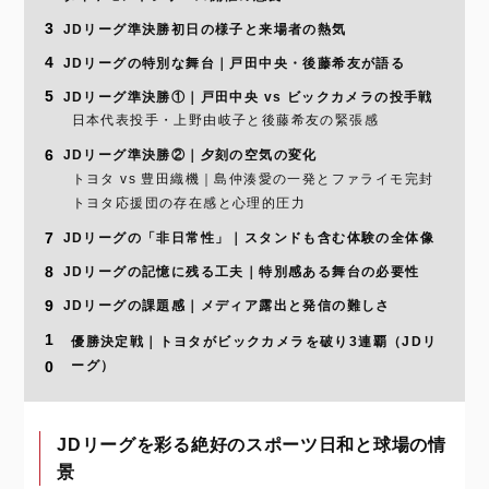
3
JDリーグ準決勝初日の様子と来場者の熱気
4
JDリーグの特別な舞台｜戸田中央・後藤希友が語る
5
JDリーグ準決勝①｜戸田中央 vs ビックカメラの投手戦
日本代表投手・上野由岐子と後藤希友の緊張感
6
JDリーグ準決勝②｜夕刻の空気の変化
トヨタ vs 豊田織機｜島仲湊愛の一発とファライモ完封
トヨタ応援団の存在感と心理的圧力
7
JDリーグの「非日常性」｜スタンドも含む体験の全体像
8
JDリーグの記憶に残る工夫｜特別感ある舞台の必要性
9
JDリーグの課題感｜メディア露出と発信の難しさ
1
優勝決定戦｜トヨタがビックカメラを破り3連覇（JDリ
0
ーグ）
JDリーグを彩る絶好のスポーツ日和と球場の情
景