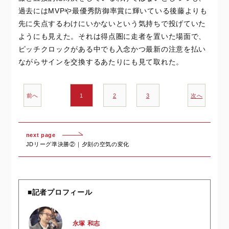
過去にはMVPや最優秀防御率賞に輝いている後藤よりも
先に失点するわけにいかないという気持ちで投げていた
ようにも見えた。それは得点圏に走者を置いた場面で、
ピッチクロックがある中でも入念かつ最新の注意を払い
ながらサインを交換するあたりにも見て取れた。
前へ
1
2
3
次へ
next page
JDリーグ準決勝②｜夕刻の空気の変化
■記者プロフィール
永塚 和志