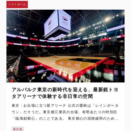
ソフトボール
アルバルク東京の新時代を迎える、最新鋭トヨ
タアリーナで体験する非日常の空間
東京・お台場に立つ新アリーナ 公式の愛称は「レインボータ
ウン」だそうだ。東京都江東区の台場、有明あたりの特別区
「臨海副都心」のことである。 東京都心の混雑緩和のために
バブル絶頂期の平成元年頃から開発が始まったこの場所の当
東京都