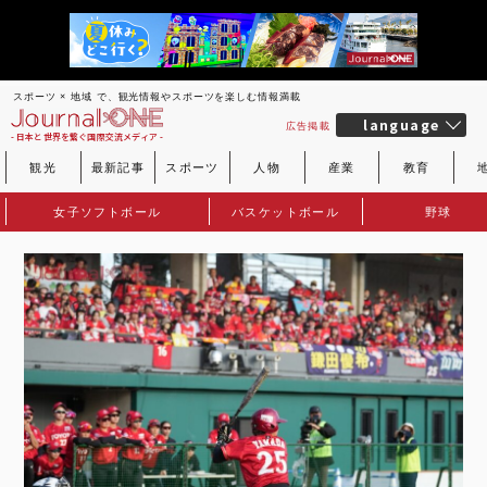
スポーツ × 地域 で、観光情報やスポーツを楽しむ情報満載
language
広告掲載
- 日本と世界を繋ぐ国際交流メディア -
観光
最新記事
スポーツ
人物
産業
教育
女子ソフトボール
バスケットボール
野球