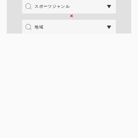
×
×
地域
おすすめのカテゴリ
韓国
北海道
ソフトボール
観光名所
記者の出身国・地域
文化
グルメ
TOP
>
JDリーグ2025ダイヤモンドシリーズ観戦記