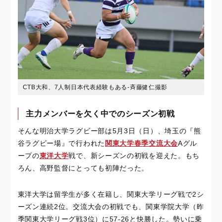
CTB大和、7人制日本代表経験もある‐斉藤健仁撮影
主力メンバーを欠く中でのシーズン初戦
そんな明治大学ラグビー部は5月3日（日）、埼玉の『熊
谷ラグビー場』で行われた
関東大学春季交流大会
Aグル
ープの
東洋大学
戦で、新シーズンの初戦を迎えた。もち
ろん、高野監督にとっても初陣だった。
東洋大学は留学生が多く在籍し、関東大学リーグ戦で2シ
ーズン連続2位。交流大会の初戦でも、関東学院大学（昨
季関東大学リーグ戦3位）に57-26と快勝した。勢いに乗