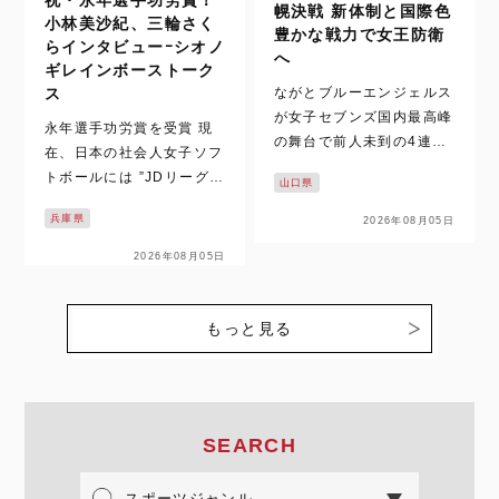
祝・永年選手功労賞！
幌決戦 新体制と国際色
小林美沙紀、三輪さく
豊かな戦力で女王防衛
らインタビューｰシオノ
へ
ギレインボーストーク
ながとブルーエンジェルス
ス
が女子セブンズ国内最高峰
永年選手功労賞を受賞 現
の舞台で前人未到の4連覇
在、日本の社会人女子ソフ
に挑む。北海道・札幌で開
トボールには ”JDリーグと
山口県
催されるグランドファイナ
”日本女子ソフトボールリ
ルを前に、王者の現在地と
兵庫県
2026年08月05日
ーグ（以下、日本リー
強さの理由に迫る。 なが
グ）” の2つ実業団リーグ
2026年08月05日
とブルーエンジェルス、4
があります。そんな両リー
連覇を懸け札幌グランドフ
グで2026年度に在籍する
ァイナルへ 8月9日（日…
選手のうち、JDリーグ及
もっと見る
び日本リーグでの在籍年数
が高校卒…
SEARCH