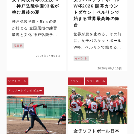
｜神戸弘陵学園93名が
W杯2026 開幕カウン
挑む最後の夏
トダウン｜ベルリンで
始まる世界最高峰の舞
神戸弘陵学園・93人の夏
台
が始まる 全国屈指の練習
世界が息を止める、その前
環境と文化 神戸弘陵学園
に。女子バスケットボール
は、女子高校野球の中心に
兵庫県
W杯、ベルリンで始まる時
立ち続ける名門だ。 その9
間。 いまでは、女子バス
3名が迎える最後の夏を追
2026年07月04日
イベント
ケットボールの試合映像
った取材は、梅雨空の下で
は、テレビや配信、SNS
始まった。通常なら練習の
2026年06月10日
を通じて日常の風景になっ
中止や縮小もあり得るコン
た。ハイライトや切り取ら
ディション。しかし、神戸
ソフトボール
イベント
ソフトボール
れた一瞬を、何度でも目に
弘陵学園の…
アスリートインタビュー
することができる。さら
に、時差のある国か…
女子ソフトボール日本