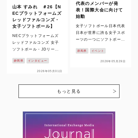
代表のメンバーが発
山本 すみれ ＃26【N
表！国際大会に向けて
ECプラットフォームズ
始動
レッドファルコンズ・
女子ソフトボール日本代表
女子ソフトボール】
日本が世界に誇る女子スポ
NECプラットフォームズ
ーツの一つにソフトボール
レッドファルコンズ 女子
があります。これまで数多
ソフトボール・JDリーグ
群馬県
イベント
くの国際大会でも、表彰台
の2026シーズンがついに
に上がってきた日本代表。
静岡県
インタビュー
2026年05月29日
開幕！！ 静岡県掛川市を
先日、夏に控える大会に向
拠点に活動し、悲願の日本
2026年05月01日
けての2026年のメンバー
一を目指す【NECプラッ
がついに発表されました。
トフォームズレッドファル
今回、日本…
コンズ】の戦いが始まりま
もっと見る
す。ここでは、個性豊かな
選…