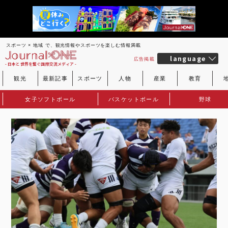
スポーツ × 地域 で、観光情報やスポーツを楽しむ情報満載
language
広告掲載
- 日本と世界を繋ぐ国際交流メディア -
観光
最新記事
スポーツ
人物
産業
教育
女子ソフトボール
バスケットボール
野球