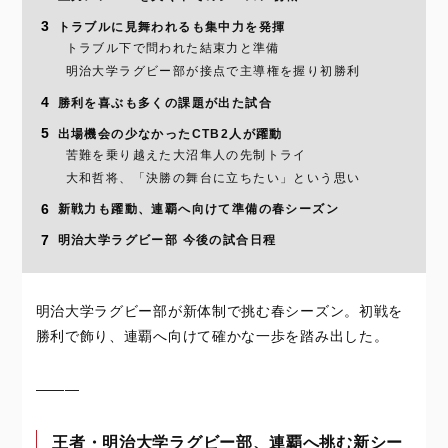
3
トラブルに見舞われるも集中力を発揮
トラブル下で問われた結束力と準備
明治大学ラグビー部が接点で主導権を握り初勝利
4
勝利を喜ぶも多くの課題が出た試合
5
出場機会の少なかったCTB2人が躍動
苦難を乗り越えた大沼隼人の先制トライ
大和哲将、「決勝の舞台に立ちたい」という思い
6
新戦力も躍動、連覇へ向けて準備の春シーズン
7
明治大学ラグビー部 今後の試合日程
明治大学ラグビー部が新体制で挑む春シーズン。初戦を
勝利で飾り、連覇へ向けて確かな一歩を踏み出した。
―――
王者・明治大学ラグビー部、連覇へ挑む新シー