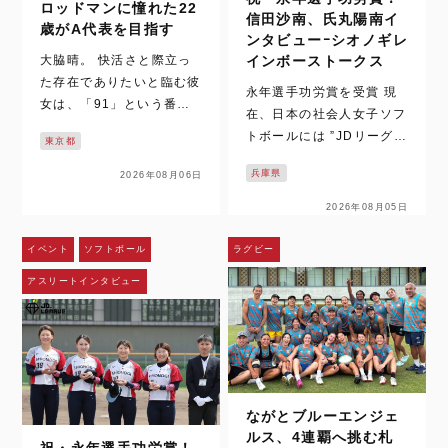
ロッドマンに憧れた22
信田沙南、氏丸陽南イ
歳がA代表を目指す
ンタビューｰシオノギレ
大脇晴。 快活さと際立っ
インボーストークス
た存在でありたいと臨む彼
永年選手功労賞を受賞 現
女は、「91」という番号
在、日本の社会人女子ソフ
を背中に背負う。 9月に愛
トボールには ”JDリーグと
東京都
知県で開催されるアジア競
”日本女子ソフトボールリ
技大会へ向け、女子日本代
兵庫県
2026年08月06日
ーグ（以下、日本リー
表チームが強化を進める。
グ）” の2つ実業団リーグ
2026年08月05日
FIBA女子ワールドカップ
があります。そんな両リー
（ドイツ・ベルリン）が同
グで2026年度に在籍する
イベント
ソフトボール
ラグビー
時期にあるた…
選手のうち、JDリーグ及
アスリートインタビュー
び日本リーグでの在籍年数
が高校卒…
ながとブルーエンジェ
ルス、4連覇へ挑む札