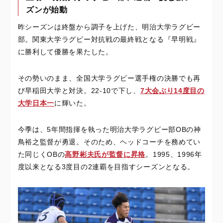
ズンが始動
昨シーズンは終盤から調子を上げた、明治大学ラグビー
部。関東大学ラグビー対抗戦の最終戦となる『早明戦』
に勝利して優勝を果たした。
その勢いのまま、全国大学ラグビー選手権の決勝でも再
び早稲田大学と対決。22-10で下し、
7大会ぶり14度目の
大学日本一
に輝いた。
今季は、5年間指揮を執った明治大学ラグビー部OBの神
鳥裕之監督が勇退。そのため、ヘッドコーチを務めてい
た同じくOBの
高野彬夫氏が監督に昇格
。1995、1996年
度以来となる3度目の2連覇を目指すシーズンとなる。