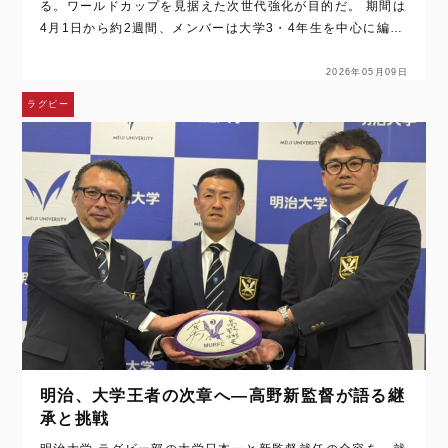
る。ワールドカップを見据えた次世代強化が目的だ。 期間は
4月1日から約2週間、メンバーは大学3・4年生を中心に編成
された。 このラグビーU23日本代表の遠征は、ラグビー日本
代表を率いるエディー・ジ…
2026年05月09日
ラグビー
明治、大学王者の次章へ—高野新監督が語る継
承と挑戦