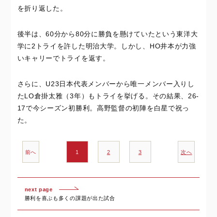
を折り返した。
後半は、60分から80分に勝負を懸けていたという東洋大
学に2トライを許した明治大学。しかし、HO井本が力強
いキャリーでトライを返す。
さらに、U23日本代表メンバーから唯一メンバー入りし
たLO倉掛太雅（3年）もトライを挙げる。その結果、26-
17で今シーズン初勝利。高野監督の初陣を白星で祝っ
た。
前へ
1
2
3
次へ
next page
勝利を喜ぶも多くの課題が出た試合