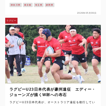
すっかり定着した『関東大学ラグビー春季交流大会』。今年
神奈川県
東京都
埼玉県
静岡県
は、4月19日から6月28日の日…
2026年05月09日
ラグビー
ラグビーU23日本代表が豪州遠征 エディー・
ジョーンズが描くW杯への布石
ラグビーU23日本代表が、オーストラリア遠征を敢行してい