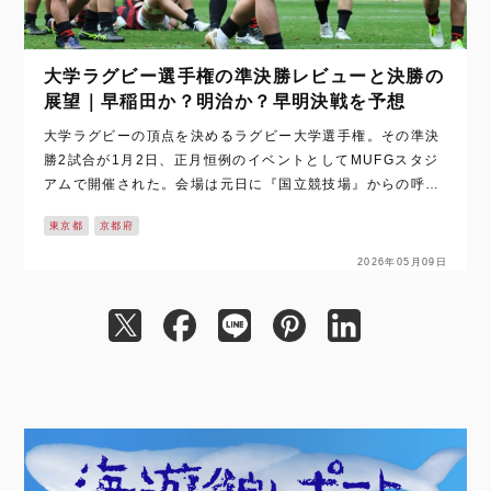
大学ラグビー選手権の準決勝レビューと決勝の
展望｜早稲田か？明治か？早明決戦を予想
大学ラグビーの頂点を決めるラグビー大学選手権。その準決
勝2試合が1月2日、正月恒例のイベントとしてMUFGスタジ
アムで開催された。会場は元日に『国立競技場』からの呼称
変更が行われたMUFGスタジアムだ。 準決勝 第1試合：早稲
東京都
京都府
田大学がリベンジを果たす…
2026年05月09日