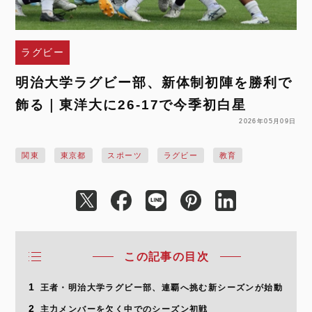
ラグビー
明治大学ラグビー部、新体制初陣を勝利で
飾る｜東洋大に26-17で今季初白星
2026年05月09日
関東
東京都
スポーツ
ラグビー
教育
この記事の目次
1
王者・明治大学ラグビー部、連覇へ挑む新シーズンが始動
2
主力メンバーを欠く中でのシーズン初戦