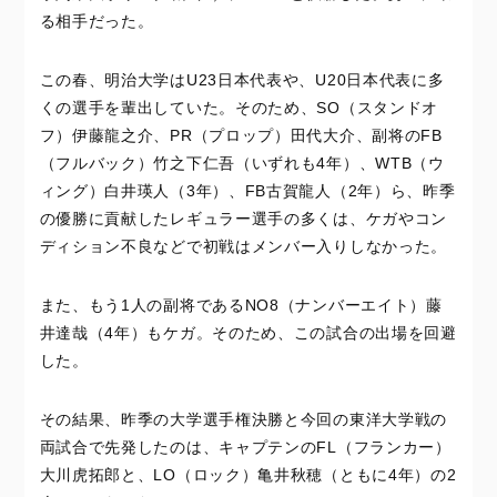
る相手だった。
この春、明治大学はU23日本代表や、U20日本代表に多
くの選手を輩出していた。そのため、SO（スタンドオ
フ）伊藤龍之介、PR（プロップ）田代大介、副将のFB
（フルバック）竹之下仁吾（いずれも4年）、WTB（ウ
ィング）白井瑛人（3年）、FB古賀龍人（2年）ら、昨季
の優勝に貢献したレギュラー選手の多くは、ケガやコン
ディション不良などで初戦はメンバー入りしなかった。
また、もう1人の副将であるNO8（ナンバーエイト）藤
井達哉（4年）もケガ。そのため、この試合の出場を回避
した。
その結果、昨季の大学選手権決勝と今回の東洋大学戦の
両試合で先発したのは、キャプテンのFL（フランカー）
大川虎拓郎と、LO（ロック）亀井秋穂（ともに4年）の2