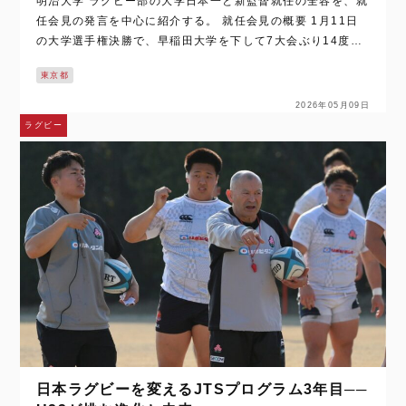
明治大学 ラグビー部の大学日本一と新監督就任の全容を、就
任会見の発言を中心に紹介する。 就任会見の概要 1月11日
の大学選手権決勝で、早稲田大学を下して7大会ぶり14度目
の大学王者に輝いた明治大学ラグビー部。2シーズン、HC
東京都
（ヘッドコーチ）を務めて…
2026年05月09日
ラグビー
日本ラグビーを変えるJTSプログラム3年目──