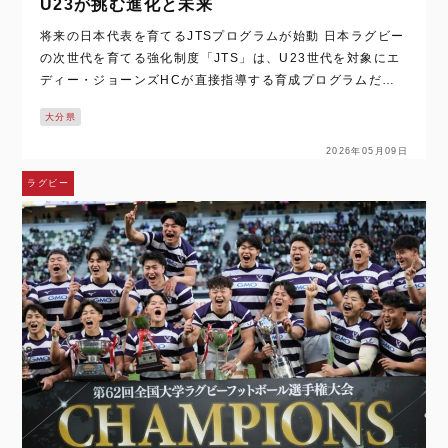
U23が挑む進化と未来
将来の日本代表を育てるJTSプログラムが始動 日本ラグビー
の次世代を育てる強化制度「JTS」は、U23世代を対象にエ
ディー・ジョーンズHCが直接指導する育成プログラムだ。
さらに、3年目の2026年は、大学トップレベルの選手に加
大分県
え、公募制度で新たな才能も参…
2026年05月09日
ラグビー