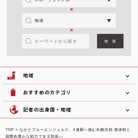
×
×
地域
おすすめのカテゴリ
韓国
北海道
ソフトボール
観光名所
記者の出身国・地域
文化
グルメ
TOP
>
ながとブルーエンジェルス、4連覇へ挑む札幌決戦 新体制と
体験
宿泊
国際色豊かな戦力で女王防衛へ