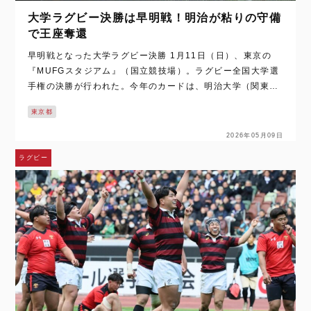
大学ラグビー決勝は早明戦！明治が粘りの守備
で王座奪還
早明戦となった大学ラグビー決勝 1月11日（日）、東京の
『MUFGスタジアム』（国立競技場）。ラグビー全国大学選
手権の決勝が行われた。今年のカードは、明治大学（関東大
学対抗戦1位）と早稲田大学（同3位）の『早明戦』となっ
東京都
た。 早明戦となった決勝は、6大…
2026年05月09日
ラグビー