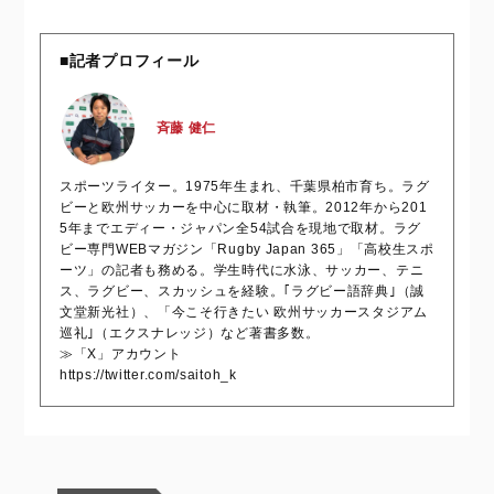
■記者プロフィール
斉藤 健仁
スポーツライター。1975年生まれ、千葉県柏市育ち。ラグ
ビーと欧州サッカーを中心に取材・執筆。2012年から201
5年までエディー・ジャパン全54試合を現地で取材。ラグ
ビー専門WEBマガジン「Rugby Japan 365」「高校生スポ
ーツ」の記者も務める。学生時代に水泳、サッカー、テニ
ス、ラグビー、スカッシュを経験。｢ラグビー語辞典｣（誠
文堂新光社）、「今こそ行きたい 欧州サッカースタジアム
巡礼｣（エクスナレッジ）など著書多数。
≫「X」アカウント
https://twitter.com/saitoh_k