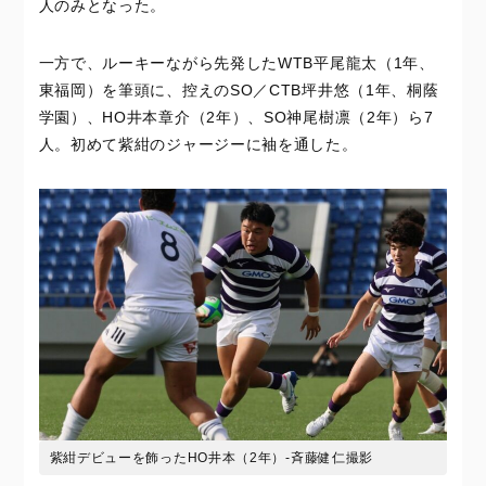
人のみとなった。
一方で、ルーキーながら先発したWTB平尾龍太（1年、
東福岡）を筆頭に、控えのSO／CTB坪井悠（1年、桐蔭
学園）、HO井本章介（2年）、SO神尾樹凛（2年）ら7
人。初めて紫紺のジャージーに袖を通した。
紫紺デビューを飾ったHO井本（2年）‐斉藤健仁撮影