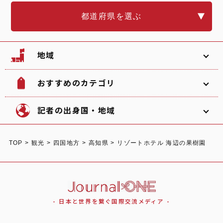
都道府県を選ぶ
地域
おすすめのカテゴリ
韓国
北海道
ソフトボール
観光名所
記者の出身国・地域
文化
グルメ
TOP
>
観光
>
四国地方
>
高知県
>
リゾートホテル 海辺の果樹園
体験
宿泊
東北
関東
中部
ショッピング
スポーツ
オーストラリア
ガーナ/日本
イタリア
- 日本と世界を繋ぐ国際交流メディア -
自然
イベント