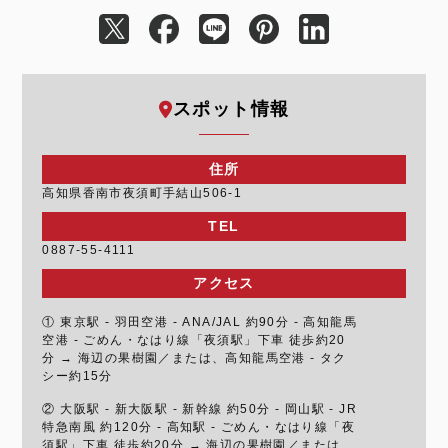
スポット情報
住所
高知県香南市夜須町手結山506-1
TEL
0887-55-4111
アクセス
① 東京駅 - 羽田空港 - ANA/JAL 約90分 - 高知龍馬
空港 - ごめん・なはり線「夜須駅」下車 徒歩約20
分 → 海辺の果樹園／または、高知龍馬空港 - タク
シー約15分
② 大阪駅 - 新大阪駅 - 新幹線 約50分 - 岡山駅 - JR
特急南風 約120分 - 高知駅 - ごめん・なはり線「夜
須駅」下車 徒歩約20分 → 海辺の果樹園／または、