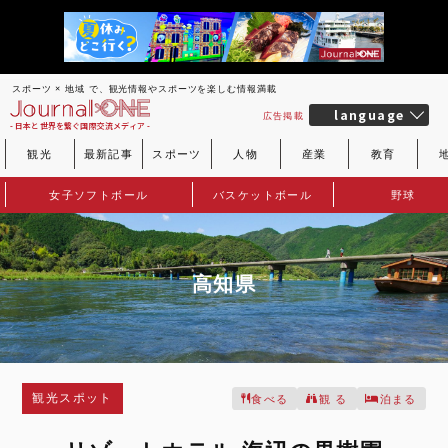
スポーツ × 地域 で、観光情報やスポーツを楽しむ情報満載
language
広告掲載
- 日本と世界を繋ぐ国際交流メディア -
観光
最新記事
スポーツ
人物
産業
教育
女子ソフトボール
バスケットボール
野球
高知県
観光スポット
食べる
観 る
泊まる