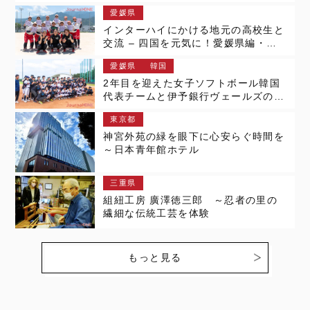
愛媛県
インターハイにかける地元の高校生と
交流 – 四国を元気に！愛媛県編・第1
章
愛媛県
韓国
2年目を迎えた女子ソフトボール韓国
代表チームと伊予銀行ヴェールズの海
を越えた絆の交流 여자 소프트볼 한
東京都
국 대표팀과 에히메현 이요은행 벨즈,
바다를 넘어 맺은 인연과 교류
神宮外苑の緑を眼下に心安らぐ時間を
～日本青年館ホテル
三重県
組紐工房 廣澤徳三郎 ～忍者の里の
繊細な伝統工芸を体験
もっと見る