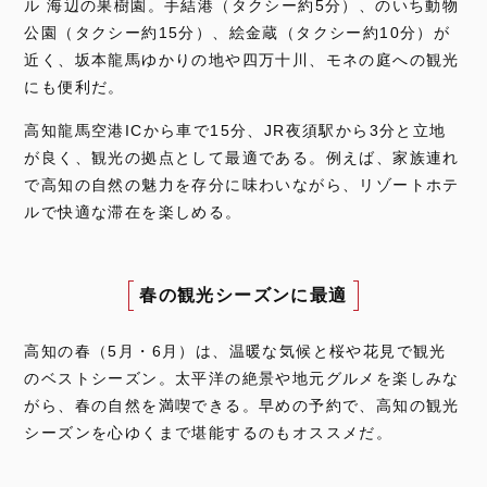
ル 海辺の果樹園。手結港（タクシー約5分）、のいち動物
公園（タクシー約15分）、絵金蔵（タクシー約10分）が
近く、坂本龍馬ゆかりの地や四万十川、モネの庭への観光
にも便利だ。
高知龍馬空港ICから車で15分、JR夜須駅から3分と立地
が良く、観光の拠点として最適である。例えば、家族連れ
で高知の自然の魅力を存分に味わいながら、リゾートホテ
ルで快適な滞在を楽しめる。
春の観光シーズンに最適
高知の春（5月・6月）は、温暖な気候と桜や花見で観光
のベストシーズン。太平洋の絶景や地元グルメを楽しみな
がら、春の自然を満喫できる。早めの予約で、高知の観光
シーズンを心ゆくまで堪能するのもオススメだ。