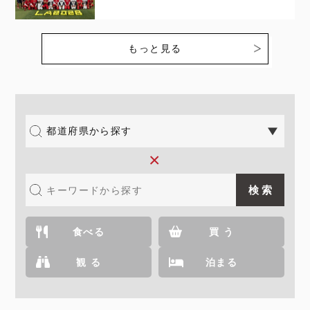
もっと見る
×
食べる
買 う
観 る
泊まる