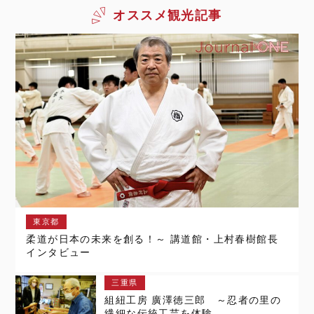
オススメ観光記事
東京都
柔道が日本の未来を創る！～ 講道館・上村春樹館長
インタビュー
三重県
組紐工房 廣澤徳三郎 ～忍者の里の
繊細な伝統工芸を体験