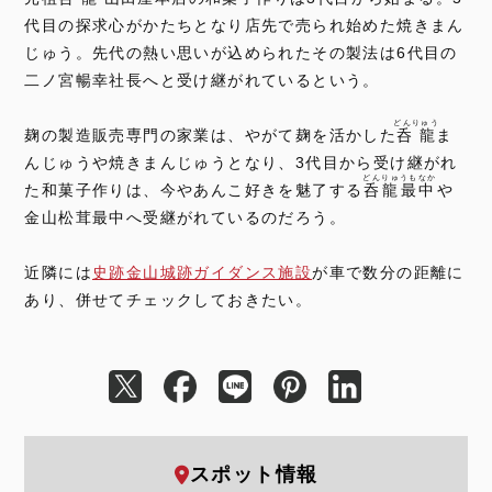
代目の探求心がかたちとなり店先で売られ始めた焼きまん
じゅう。先代の熱い思いが込められたその製法は6代目の
二ノ宮暢幸社長へと受け継がれているという。
どんりゅう
麹の製造販売専門の家業は、やがて麹を活かした
呑龍
ま
んじゅうや焼きまんじゅうとなり、3代目から受け継がれ
どんりゅうもなか
た和菓子作りは、今やあんこ好きを魅了する
呑龍最中
や
金山松茸最中へ受継がれているのだろう。
近隣には
史跡金山城跡ガイダンス施設
が車で数分の距離に
あり、併せてチェックしておきたい。
スポット情報