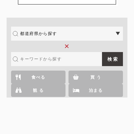
×
食べる
買 う
観 る
泊まる
都道府県を選ぶ