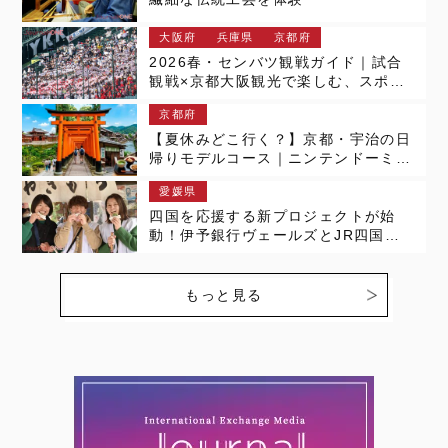
大阪府
兵庫県
京都府
2026春・センバツ観戦ガイド｜試合
観戦×京都大阪観光で楽しむ、スポー
ツツーリズムの新しい形
京都府
【夏休みどこ行く？】京都・宇治の日
帰りモデルコース｜ニンテンドーミュ
ージアム・平等院・伏見稲荷を巡る
愛媛県
四国を応援する新プロジェクトが始
動！伊予銀行ヴェールズとJR四国が
送る女子旅レポート – 愛媛県編・第1
章（前編）
もっと見る