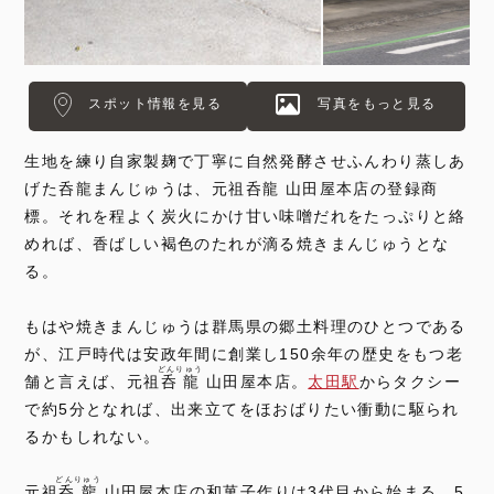
スポット情報を見る
写真をもっと見る
生地を練り自家製麹で丁寧に自然発酵させふんわり蒸しあ
げた呑龍まんじゅうは、元祖呑龍 山田屋本店の登録商
標。それを程よく炭火にかけ甘い味噌だれをたっぷりと絡
めれば、香ばしい褐色のたれが滴る焼きまんじゅうとな
る。
もはや焼きまんじゅうは群馬県の郷土料理のひとつである
が、江戸時代は安政年間に創業し150余年の歴史をもつ老
どんりゅう
舗と言えば、元祖
呑龍
山田屋本店。
太田駅
からタクシー
で約5分となれば、出来立てをほおばりたい衝動に駆られ
るかもしれない。
どんりゅう
元祖
呑龍
山田屋本店の和菓子作りは3代目から始まる。5