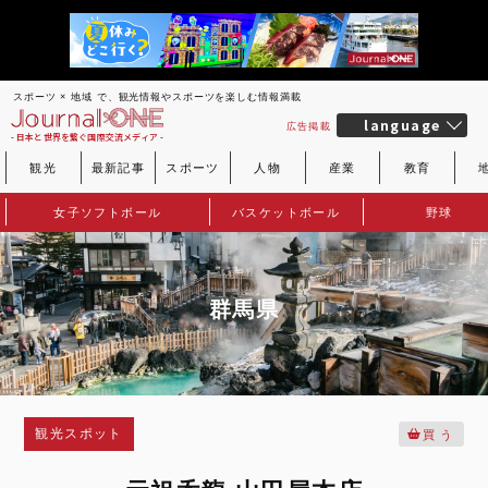
スポーツ × 地域 で、観光情報やスポーツを楽しむ情報満載
language
広告掲載
- 日本と世界を繋ぐ国際交流メディア -
観光
最新記事
スポーツ
人物
産業
教育
女子ソフトボール
バスケットボール
野球
群馬県
観光スポット
買 う