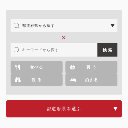
×
食べる
買 う
観 る
泊まる
都道府県を選ぶ