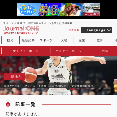
スポーツ × 地域 で、観光情報やスポーツを楽しむ情報満載
language
広告掲載
- 日本と世界を繋ぐ国際交流メディア -
観光
最新記事
スポーツ
人物
産業
教育
女子ソフトボール
バスケットボール
野球
中部地方
富永啓生がBリーグデビュー！故郷・名古屋のIGアリーナで開幕戦に臨む
記事一覧
記事がありません。