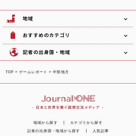
地域
おすすめのカテゴリ
韓国
北海道
ソフトボール
観光名所
記者の出身国・地域
文化
グルメ
TOP
>
ゲームレポート
>
中部地方
体験
宿泊
東北
関東
中部
ショッピング
スポーツ
オーストラリア
ガーナ/日本
イタリア
- 日本と世界を繋ぐ国際交流メディア -
自然
イベント
地域から探す
カテゴリから探す
関西
中国
四国
記者の出身国・地域から探す
人気記事