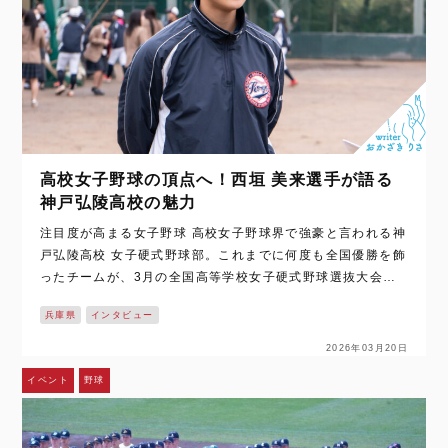
高校女子野球の頂点へ！西垣 美来選手が語る
神戸弘陵高校の魅力
注目度が高まる女子野球 高校女子野球界で強豪と言われる神
戸弘陵高校 女子硬式野球部。これまでに何度も全国優勝を飾
ったチームが、3月の全国高等学校女子硬式野球選抜大会に
向けて本格的に動き出しました。 そんなチームを副主将とし
兵庫県
インタビュー
て支えるのは西垣 美来…
2026年03月20日
イベント
野球