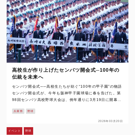
高校生が作り上げたセンバツ開会式─100年の
伝統を未来へ
センバツ開会式──高校生たちが紡ぐ“100年の甲子園”の物語
センバツ開会式が、今年も阪神甲子園球場に春を告げた。第
98回センバツ高校野球大会は、例年通りに3月19日に開幕。
しかし、今年の開会式は例年以上に「高校生たちが作り上げ
兵庫県
野球
た開会式」であることが際立…
2026年03月20日
イベント
野球