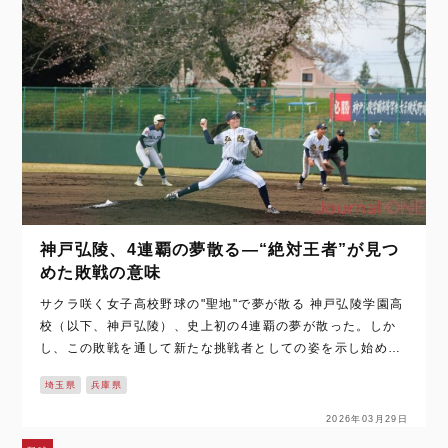
神戸弘陵、4連覇の夢散る—“絶対王者”が見つ
めた敗戦の意味
サクラ咲く女子高校野球の"聖地"で夢が散る 神戸弘陵学園高
校（以下、神戸弘陵）、史上初の4連覇の夢が散った。しか
し、この敗戦を通して新たな挑戦者としての姿を示し始めて
いる。 加須市きづなスタジアムに吹いた風は、春の訪れを告
埼玉県
兵庫県
げるには十分に柔らかか…
2026年03月29日