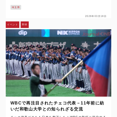
会』が行われる。例年と同様に、会場は『埼玉・熊谷スポー
埼玉県
ツ文化公園熊谷ラグビ…
2026年03月18日
イベント
野球
WBCで再注目されたチェコ代表－11年前に紡
いだ和歌山大学との知られざる交流