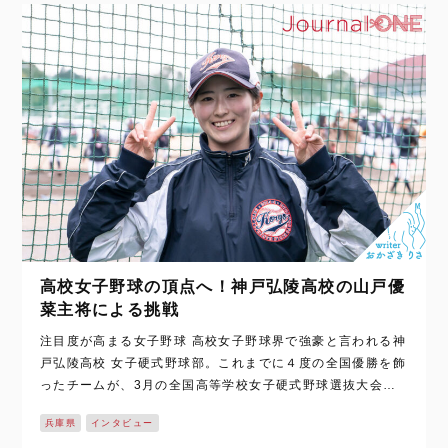
高校女子野球の頂点へ！神戸弘陵高校の山戸優
菜主将による挑戦
注目度が高まる女子野球 高校女子野球界で強豪と言われる神
戸弘陵高校 女子硬式野球部。これまでに４度の全国優勝を飾
ったチームが、3月の全国高等学校女子硬式野球選抜大会
（以下、選抜大会）に向けて本格的に動き出した。 そんなチ
兵庫県
インタビュー
ームを主将として牽引する…