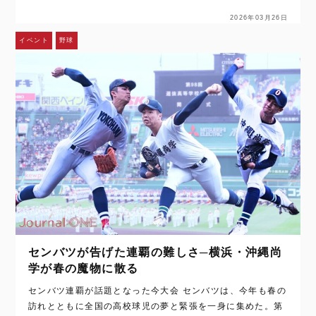
2026年03月26日
イベント
野球
センバツが告げた連覇の難しさ─横浜・沖縄尚
学が春の魔物に散る
センバツ連覇が話題となった今大会 センバツは、今年も春の
訪れとともに全国の高校球児の夢と緊張を一身に集めた。第