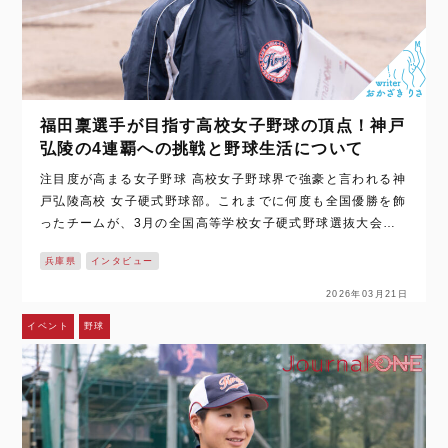
福田稟選手が目指す高校女子野球の頂点！神戸
弘陵の4連覇への挑戦と野球生活について
注目度が高まる女子野球 高校女子野球界で強豪と言われる神
戸弘陵高校 女子硬式野球部。これまでに何度も全国優勝を飾
ったチームが、3月の全国高等学校女子硬式野球選抜大会に
向けて本格的に動き出しました。 そんなチームを副主将とし
兵庫県
インタビュー
て支えるのは福田 稟選…
2026年03月21日
イベント
野球