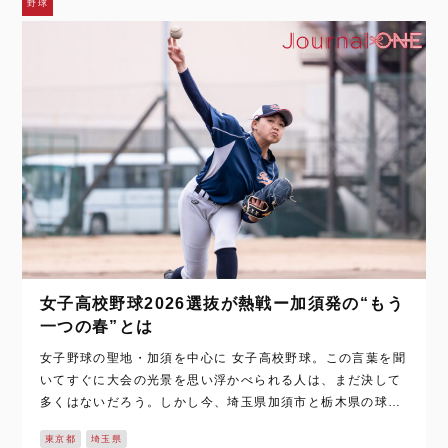
野球
女子高校野球2026選抜が熱戦ー加須発の“もう
一つの春”とは
女子野球の聖地・加須を中心に 女子高校野球。この言葉を聞
いてすぐに大会の光景を思い浮かべられる人は、まだ決して
多くはないだろう。しかし今、埼玉県加須市と栃木県の球場
では、もう一つの“春のセンバツ”が行われている。第27回全
東京都
埼玉県
国高等学校女子硬式野球選抜大会は…