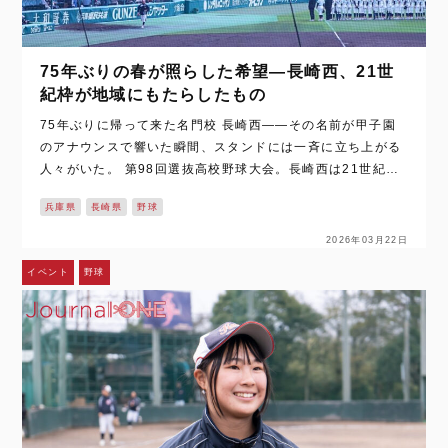
75年ぶりの春が照らした希望―長崎西、21世
紀枠が地域にもたらしたもの
75年ぶりに帰って来た名門校 長崎西――その名前が甲子園
のアナウンスで響いた瞬間、スタンドには一斉に立ち上がる
人々がいた。 第98回選抜高校野球大会。長崎西は21世紀枠
で選ばれ、1951年以来75年ぶりに春の甲子園へ戻ってき
兵庫県
長崎県
野球
た。夏も含めた甲…
2026年03月22日
イベント
野球