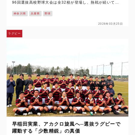
96回選抜高校野球大会は全32校が登場し、熱戦が続いてい
る。 思い起こせば、今大会のセンバツが始まる前、特に注目
神奈川県
兵庫県
野球
を集めたのが昨年の…
2026年03月25日
ラグビー
早稲田実業、アカクロ旋風へ─選抜ラグビーで
躍動する「少数精鋭」の真価