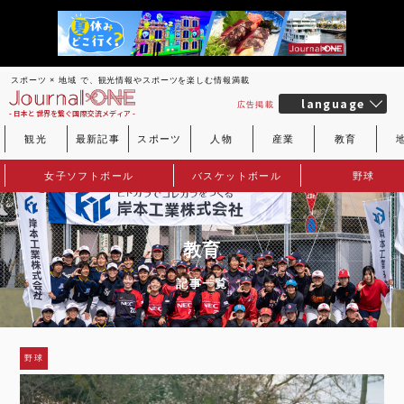
スポーツ × 地域 で、観光情報やスポーツを楽しむ情報満載
language
広告掲載
- 日本と世界を繋ぐ国際交流メディア -
観光
最新記事
スポーツ
人物
産業
教育
女子ソフトボール
バスケットボール
野球
教育
記事一覧
野球