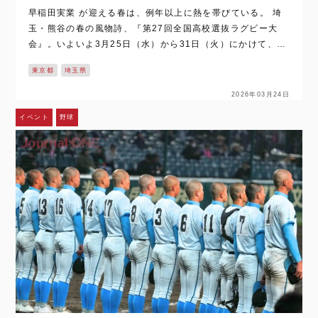
早稲田実業 が迎える春は、例年以上に熱を帯びている。 埼
玉・熊谷の春の風物詩、『第27回全国高校選抜ラグビー大
会』。いよいよ3月25日（水）から31日（火）にかけて、
『埼玉・熊谷スポーツ文化公園熊谷ラグビー場』を中心に行
東京都
埼玉県
われる。 全国9…
2026年03月24日
イベント
野球