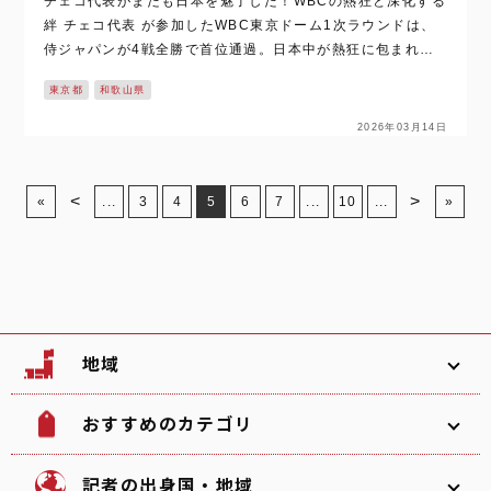
チェコ代表がまたも日本を魅了した！WBCの熱狂と深化する
絆 チェコ代表 が参加したWBC東京ドーム1次ラウンドは、
侍ジャパンが4戦全勝で首位通過。日本中が熱狂に包まれ
た。 2月の宮崎キャンプから続く侍ジャパン連覇へのロー
東京都
和歌山県
ド。日本でのクライマック…
2026年03月14日
<
>
«
...
3
4
5
6
7
...
10
...
»
地域
おすすめのカテゴリ
韓国
北海道
ソフトボール
観光名所
記者の出身国・地域