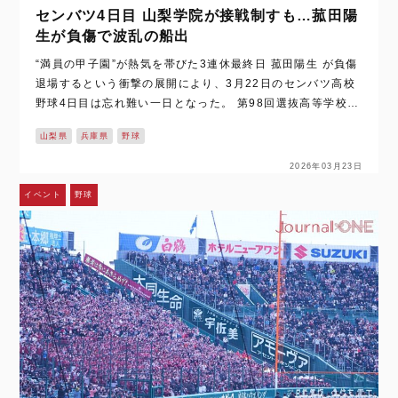
センバツ4日目 山梨学院が接戦制すも…菰田陽
生が負傷で波乱の船出
“満員の甲子園”が熱気を帯びた3連休最終日 菰田陽生 が負傷
退場するという衝撃の展開により、3月22日のセンバツ高校
野球4日目は忘れ難い一日となった。 第98回選抜高等学校野
球大会の4日目は、3連休最終日。そのため、甲子園球場には
山梨県
兵庫県
野球
早朝から多くの…
2026年03月23日
イベント
野球